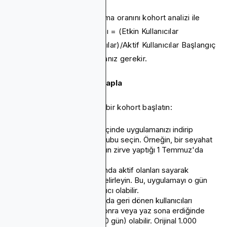
Uygulama kullanıcısının tutma oranını kohort analizi ile
ölçmek için, Bekleme Oranı = (Etkin Kullanıcılar
Sonlandırma - Yeni Kullanıcılar)/Aktif Kullanıcılar Başlangıç
x %100 formülünü kullanmanız gerekir.
3. Kohort Analizi ile Hesapla
Şimdi şu 5 adımı izleyerek bir kohort başlatın:
Adım 1:
Belirli bir süre içinde uygulamanızı indirip
yükleyen bir kullanıcı grubu seçin. Örneğin, bir seyahat
uygulamanız varsa, yazın zirve yaptığı 1 Temmuz'da
başlayabilirsiniz.
Adım 2:
Temmuz başında aktif olanları sayarak
başlangıç kullanıcıları belirleyin. Bu, uygulamayı o gün
yükleyen ilk 1000 kullanıcı olabilir.
Adım 3:
Dönem sonunda geri dönen kullanıcıları
belirleyin; bu, 30 gün sonra veya yaz sona erdiğinde
Eylül ayının sonunda (90 gün) olabilir. Orijinal 1.000