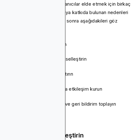
artırmak ve daha sadık kullanıcılar elde etmek için birkaç
şey yapabilirsiniz. Kayıpmaya katkıda bulunan nedenleri
ve faktörleri analiz ettikten sonra aşağıdakileri göz
önünde bulundurun:
1. İşe alım sürecini iyileştirin
2. Kullanıcı yolculuğunu kişiselleştirin
3. Etkileşimi ve sadakati artırın
4. Uygulama içi kullanıcılarla etkileşim kurun
5. Sorunsuz destek sunun ve geri bildirim toplayın
İşe alım sürecini iyileştirin