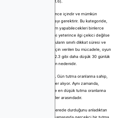
anlamına gelir (yaklaşık% 11.6).
Oyun uygulamaları ise eğlence içindir ve mümkün
olduğunca sık oturum açmayı gerektirir. Bu kategoride,
kullanıcılar aralarından seçim yapabilecekleri binlerce
seçeneğe sahiptir ve sizinki yeterince ilgi çekici değilse
kolayca sıkılabilirler. Oyuncuların sınırlı dikkat süresi ve
daha ilgi çekici UX arzusu için verilen bu mücadele, oyun
uygulamalarının yaklaşık% 2.3 gibi daha düşük 30 günlük
tutma oranını kaydetmesinin nedenidir.
Haber sektörü en yüksek 1. Gün tutma oranlarına sahip,
iOS'% 35.88 ile ilk sırada yer alıyor. Aynı zamanda,
aksiyon oyunları Android'de en düşük tutma oranlarına
sahiptir, ancak iOS'ta en iyiler arasındadır.
Sektörünüzün bu ölçekte nerede durduğunu anladıktan
sonra, büyüme planlama aşamasında gerçekçi bir tutma