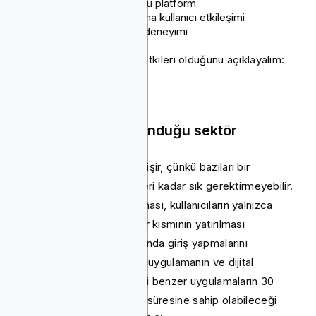
Uygulamanızın bulunduğu platform
Uygulamanızdaki ortalama kullanıcı etkileşimi
Uygulamanın değeri ve deneyimi
Şimdi her birini ve ne gibi etkileri olduğunu açıklayalım:
Uygulamanızın bulunduğu sektör
Saklama sektöre göre değişir, çünkü bazıları bir
kullanıcının dikkatini diğerleri kadar sık gerektirmeyebilir.
Örneğin bir yatırım uygulaması, kullanıcıların yalnızca
maaşlar ödendiğinde ve bir kısmının yatırılması
gerektiğinde her ayın sonunda giriş yapmalarını
gerektirebilir. Bu, böyle bir uygulamanın ve dijital
bankacılık uygulamaları gibi benzer uygulamaların 30
günlük daha yüksek tutma süresine sahip olabileceği