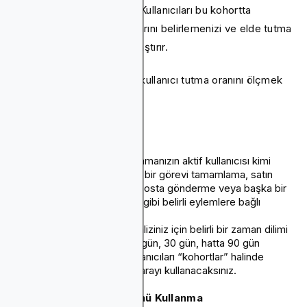
ve kayıt tarihleri olacaktır. Kullanıcıları bu kohortta
gruplamak, davranış kalıplarını belirlemenizi ve elde tutma
oranlarını izlemenizi kolaylaştırır.
Kohort analizini kullanarak kullanıcı tutma oranını ölçmek
için şu adımları izleyin:
1. Terimleri tanımlayın
Aktif Kullanıcı
: Uygulamanızın aktif kullanıcısı kimi
olarak görürsünüz? Bu, bir görevi tamamlama, satın
alma işlemi yapma, e-posta gönderme veya başka bir
temel etkileşim eylemi gibi belirli eylemlere bağlı
olmalıdır.
Zaman periyodu:
Analiziniz için belirli bir zaman dilimi
seçin. Bu bir gün, yedi gün, 30 gün, hatta 90 gün
olabilir. Daha sonra kullanıcıları “kohortlar” halinde
gruplamak için bu numarayı kullanacaksınız.
2. Tutma Oranı Formülünü Kullanma