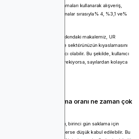
Store'da barındırılan uygulamaları kullanarak alışveriş,
finans ve oyun için kıyaslamalar sırasıyla% 4, %3,1 ve%
1,7'dir.
Kullanıcı tutma kriterleri hakkındaki makalemiz, UR
izlemeye başlamadan önce sektörünüzün kıyaslamasını
daha iyi anlamanıza yardımcı olabilir. Bu şekilde, kullanıcı
tutma oranını artırmanız gerekiyorsa, sayılardan kolayca
anlayabilirsiniz.
Bir uygulama saklama oranı ne zaman çok
düşüktür?
Bir uygulama saklama oranı, birinci gün saklama için
sektör ölçütünün altına düşerse düşük kabul edilebilir. Bu