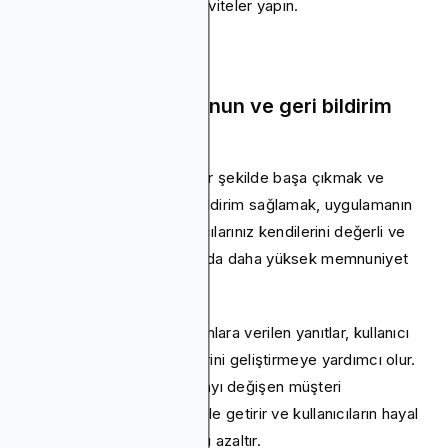
olmak için bazı düzenli aktiviteler yapın.
Sorunsuz destek sunun ve geri bildirim
toplayın
Kullanıcı sorunlarıyla hızlı bir şekilde başa çıkmak ve
sorunsuz yardım ve geri bildirim sağlamak, uygulamanın
saklanmasını artırır. Kullanıcılarınız kendilerini değerli ve
anlaşılmış hissedecek, bu da daha yüksek memnuniyet
ve sadakate yol açacaktır.
7/24 Aktif destek ve yorumlara verilen yanıtlar, kullanıcı
deneyimini ve ürün tekliflerini geliştirmeye yardımcı olur.
Bu aynı zamanda uygulamayı değişen müşteri
ihtiyaçlarına daha uygun hale getirir ve kullanıcıların hayal
kırıklığından silme olasılığını azaltır.