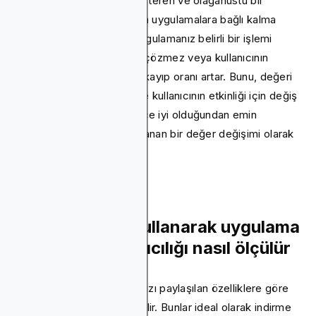
Kullanıcıların net değer gösteren ve olağanüstü bir
kullanıcı deneyimi sağlayan uygulamalara bağlı kalma
olasılığı daha yüksektir. Uygulamanız belirli bir işlemi
kolaylaştırmaz, bir sorunu çözmez veya kullanıcının
hayatını kolaylaştırmazsa, kayıp oranı artar. Bunu, değeri
yarattığınız ve erişilebilir ve kullanıcının etkinliği için değiş
tokuş yapmak için yeterince iyi olduğundan emin
olduğunuz zaman için algılanan bir değer değişimi olarak
düşünün.
Kohort analizi kullanarak uygulama
kullanıcısının kalıcılığı nasıl ölçülür
Kohort analizi, kullanıcılarınızı paylaşılan özelliklere göre
gruplandırmak anlamına gelir. Bunlar ideal olarak indirme