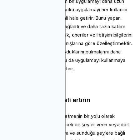
Kişiselleştirme, kullanıcıların bir uygulamayı daha uzun
süre kullanmasını sağlar, çünkü uygulamayı her kullanıcı
için daha kullanışlı ve önemli hale getirir. Bunu yapan
işletmeler daha güçlü bir bağlantı ve daha fazla katılım
kurabilir. Buradaki fikir, içerik, öneriler ve iletişim bilgilerini
kullanıcı verilerine ve davranışlarına göre özelleştirmektir.
Bu, kullanıcıların ihtiyaç duyduklarını bulmalarını daha
kolay ve hızlı hale getirir, bu da uygulamayı kullanmaya
devam etme olasılıklarını artırır.
Etkileşimi ve sadakati artırın
Katılımı ve sadakati teşvik etmenin bir yolu olarak
kullanıcılara yapacak eğlenceli bir şeyler verin veya dört
gözle bekleyin. Uygulamaya ve sunduğu şeylere bağlı