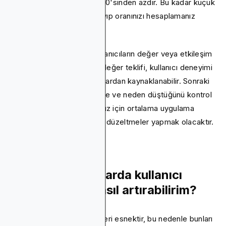
genellikle ideal ölçütün% 20'sinden azdır. Bu kadar küçük
bir sayı fark ederseniz, kayıp oranınızı hesaplamanız
gerekir.
Yüksek bir kayıp oranı, kullanıcıların değer veya etkileşim
bulamadığını gösterir. Bu, değer teklifi, kullanıcı deneyimi
veya işe alım ile ilgili sorunlardan kaynaklanabilir. Sonraki
adımlar, kullanıcıların nerede ve neden düştüğünü kontrol
etmek ve ardından pazarınız için ortalama uygulama
tutma oranına ulaşmak için düzeltmeler yapmak olacaktır.
Mobil uygulamalarda kullanıcı
tutma oranını nasıl artırabilirim?
Uygulama saklama metrikleri esnektir, bu nedenle bunları