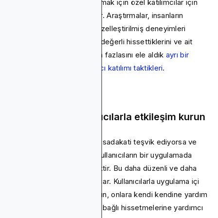
hissetmelerine yardımcı olmak için özel katılımcılar için
oyunlar veya ödüller olabilir. Araştırmalar, insanların
sadakat programlarını ve özelleştirilmiş deneyimleri
kullandıklarında kendilerini değerli hissettiklerini ve ait
olduklarını gösteriyor. Daha fazlasını ele aldık
ayrı bir
kılavuzda uygulama kullanıcı katılımı taktikleri
.
Uygulama içi kullanıcılarla etkileşim kurun
Alışkanlıklar oluşturuyorsa, sadakati teşvik ediyorsa ve
sürekli değer sunuyorsa, kullanıcıların bir uygulamada
kalma olasılığı daha yüksektir. Bu daha düzenli ve daha
uzun süreli kullanıma yol açar. Kullanıcılarla uygulama içi
sohbet yoluyla iletişim kurun, onlara kendi kendine yardım
seçenekleri verin, ve daha bağlı hissetmelerine yardımcı