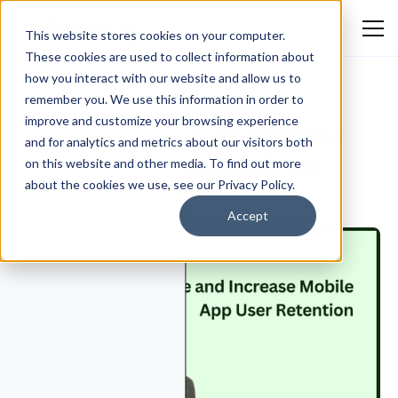
This website stores cookies on your computer.
These cookies are used to collect information about
how you interact with our website and allow us to
Mobil uygulamalarda
remember you. We use this information in order to
improve and customize your browsing experience
kullanıcı tutma: uygulama
and for analytics and metrics about our visitors both
saklama nasıl ölçülür ve
on this website and other media. To find out more
about the cookies we use, see our Privacy Policy.
artırılır
Accept
Emmanuella Oluwafemi
March 27, 2026
Genel Reklamcılık