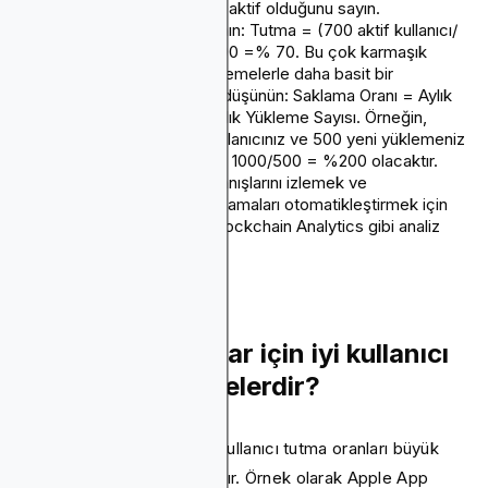
kullanıcının kaçının hala aktif olduğunu sayın.
Adım 4:
Formülü kullanın: Tutma = (700 aktif kullanıcı/
1000 ilk kullanıcı) x% 100 =% 70. Bu çok karmaşık
görünüyorsa, aylık yüklemelerle daha basit bir
hesaplama kullanmayı düşünün: Saklama Oranı = Aylık
Aktif Kullanıcı Sayısı/Aylık Yükleme Sayısı. Örneğin,
geçen ay 1000 aktif kullanıcınız ve 500 yeni yüklemeniz
varsa, saklama oranınız 1000/500 = %200 olacaktır.
Adım 5.
Kullanıcı davranışlarını izlemek ve
hesaplamaları ve raporlamaları otomatikleştirmek için
Google Analytics ve Blockchain Analytics gibi analiz
platformlarını kullanın.
Mobil uygulamalar için iyi kullanıcı
tutma oranları nelerdir?
Mobil uygulamalar için iyi kullanıcı tutma oranları büyük
ölçüde sektörünüze bağlıdır. Örnek olarak Apple App