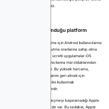
oranı ölçütü belirleyebilirsiniz.
Uygulamanızın bulunduğu platform
iOS kullanıcıları, aynı uygulama için Android kullanıcılarına
kıyasla biraz daha yüksek tutma oranlarına sahip olma
eğilimindedir. Genel olarak, ücretli uygulamalar iOS
kullanıcılarına Android kullanıcılarına mal olduklarından
biraz daha pahalıya mal olur. Bu yüksek harcama,
kullanıcıların paralarının değerini geri almak için
uygulamanın tüm potansiyelini kullanmak
isteyebilmelerinin bir nedenidir.
Tek bir Android şirketinin geçmeyi başaramadığı Apple
markasına sadakat faktörü de var. Bu sadakat, Apple