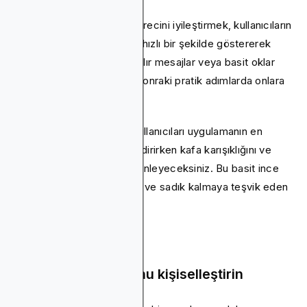
Bir uygulamanın işe alım sürecini iyileştirmek, kullanıcıların
ne kadar değerli olduğunu hızlı bir şekilde göstererek
onlara kalmasını sağlar. Açılır mesajlar veya basit oklar
gibi öğeler, takılırlarsa bir sonraki pratik adımlarda onlara
rehberlik edebilir.
Doğru yapıldığında, yeni kullanıcıları uygulamanın en
önemli özelliklerine yönlendirirken kafa karışıklığını ve
kullanıcı kaybını başarıyla önleyeceksiniz. Bu basit ince
ayarlar, kullanıcıları meşgul ve sadık kalmaya teşvik eden
iyi bir ilk deneyim yaratır.
Kullanıcı yolculuğunu kişiselleştirin