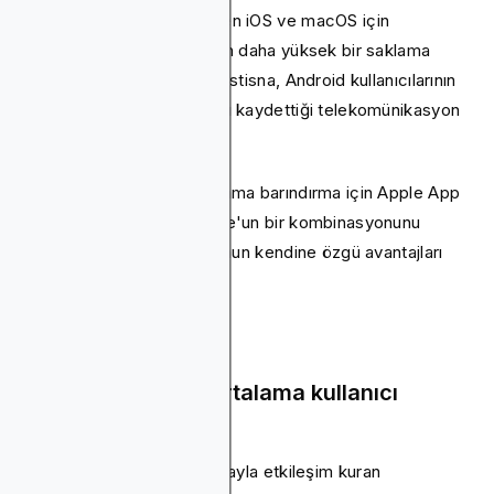
ekosistemine olan sevgiden iOS ve macOS için
uyarlanmış uygulamalar için daha yüksek bir saklama
oranına kadar uzandı. Tek istisna, Android kullanıcılarının
daha yüksek tutma oranları kaydettiği telekomünikasyon
uygulamalarıdır.
Birçok pazarlamacı, uygulama barındırma için Apple App
Store ve Google Play Store'un bir kombinasyonunu
kullanır, çünkü her platformun kendine özgü avantajları
vardır.
Uygulamanızdaki ortalama kullanıcı
etkileşimi
Haftalık olarak bir uygulamayla etkileşim kuran