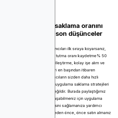
İyi bir uygulama saklama oranını
korumaya ilişkin son düşünceler
Planlama aşamasında kullanıcıları ilk sıraya koyarsanız,
yüksek bir mobil uygulama tutma oranı kaydetme% 50
daha kolay olacaktır. Kişiselleştirme, kolay işe alım ve
yardımcı destek gibi şeyleri en başından itibaren
alacaksınız. Yine de, kullanıcıların sizden daha hızlı
düştüğünü fark ederseniz, uygulama saklama stratejileri
oluşturmak için asla geç değildir. Burada paylaştığımız
ipuçları, gelir hedefinize ulaşabilmeniz için uygulama
kullanıcılarınızın geri gelmesini sağlamanıza yardımcı
olacaktır.. Ancak elde etmeden önce, önce satın almanız