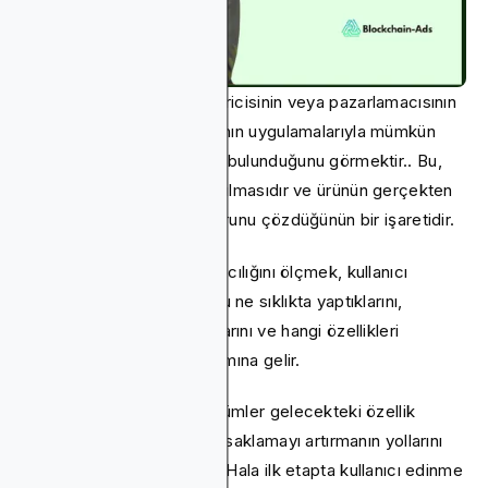
Her mobil uygulama geliştiricisinin veya pazarlamacısının
amacı, daha fazla kullanıcının uygulamalarıyla mümkün
olduğunca sık etkileşimde bulunduğunu görmektir.. Bu,
uygulama kullanıcısının tutulmasıdır ve ürünün gerçekten
yararlı olduğunun ve bir sorunu çözdüğünün bir işaretidir.
Uygulamanızın kullanıcı kalıcılığını ölçmek, kullanıcı
oturum açma sayısını, bunu ne sıklıkta yaptıklarını,
uygulamanızdaki davranışlarını ve hangi özellikleri
kullandıklarını izlemek anlamına gelir.
Doğru yapıldığında, bu ölçümler gelecekteki özellik
güncellemeleri aracılığıyla saklamayı artırmanın yollarını
belirlemenize olanak tanır. Hala ilk etapta kullanıcı edinme