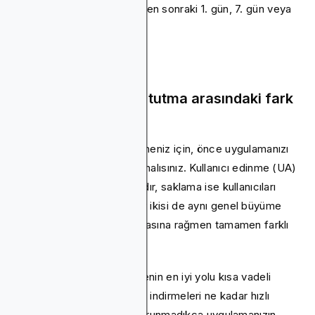
ancak çoğunlukla indirmeden sonraki 1. gün, 7. gün veya
30. günde yapılır.
Kullanıcı edinme ve tutma arasındaki fark
nedir?
Kullanıcıları tutmayı düşünmeniz için, önce uygulamanızı
indirip yüklemelerini sağlamalısınız. Kullanıcı edinme (UA)
indirmelerin nasıl alınacağıdır, saklama ise kullanıcıları
aktif tutma yöntemidir. Her ikisi de aynı genel büyüme
stratejisinin bileşenleri olmasına rağmen tamamen farklı
stratejiler gerektirir.
Kullanıcı edinimini düşünmenin en iyi yolu kısa vadeli
kazançlardır. Sonuç olarak, indirmeleri ne kadar hızlı
alırsanız alın, kullanıcılar korunmadıkça uygulamanızın