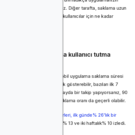
başarısına katkıda bulunmaz. Diğer tarafta, saklama uzun
vadelidir ve uygulamanızın kullanıcılar için ne kadar
değerli olduğunu ölçer.
Mobil uygulamalarda kullanıcı tutma
süresi ne kadardır
Pazarlamacılar için tipik mobil uygulama saklama süresi
30 gündür, ancak bu farklılık gösterebilir, bazıları ilk 7
günü hatta 1 günü izler. Üç ayda bir takip yapıyorsanız, 90
günlük daha uzun vadeli saklama oranı da geçerli olabilir.
Güncel
Küresel tutma kriterleri, ilk günde% 26'lık bir
düşüş gösteriyor
, 7. günde% 13 ve iki haftalık% 10 izledi.