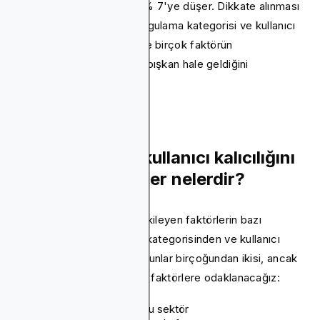
Tutma oranı 30 gün sonra% 7'ye düşer. Dikkate alınması
gereken en önemli şey, uygulama kategorisi ve kullanıcı
deneyimi dahil olmak üzere birçok faktörün
uygulamanızın ne kadar yapışkan hale geldiğini
belirlemesidir.
Uygulamalarda kullanıcı kalıcılığını
etkileyen faktörler nelerdir?
Kullanıcı tutma özelliğini etkileyen faktörlerin bazı
örnekleri olarak uygulama kategorisinden ve kullanıcı
deneyiminden bahsettik. Bunlar birçoğundan ikisi, ancak
aşağıdakiler gibi en önemli faktörlere odaklanacağız:
Uygulamanızın bulunduğu sektör