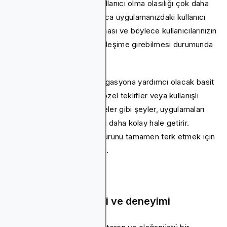
kullanıcıların uzun vadeli kullanıcı olma olasılığı çok daha
yüksektir. Ancak bu, yalnızca uygulamanızdaki kullanıcı
yolculuğunun sorunsuz olması ve böylece kullanıcılarınızın
özelliklerle aktif olarak etkileşime girebilmesi durumunda
mümkündür.
İyi düşünülmüş UI/UX, navigasyona yardımcı olacak basit
uygulama içi kılavuzlar ve özel teklifler veya kullanışlı
özellikler için açılır pencereler gibi şeyler, uygulamaları
daha ilgi çekici ve kullanımı daha kolay hale getirir.
Alternatifleri aramak veya ürünü tamamen terk etmek için
hiçbir nedenleri olmayacak.
Uygulamanın değeri ve deneyimi