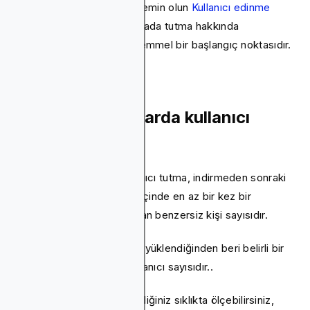
konusunda çalışıyorsanız, emin olun
Kullanıcı edinme
kılavuzumuza göz atın
. Burada tutma hakkında
öğrenecekleriniz için mükemmel bir başlangıç noktasıdır.
Mobil uygulamalarda kullanıcı
tutma nedir?
Mobil uygulamalarda kullanıcı tutma, indirmeden sonraki
belirli bir süre (gün/hafta) içinde en az bir kez bir
uygulamayı açan ve kullanan benzersiz kişi sayısıdır.
Aynı zamanda, uygulamayı yüklendiğinden beri belirli bir
tarihte ilk kez başlatan kullanıcı sayısıdır..
Kullanıcı tutma oranını istediğiniz sıklıkta ölçebilirsiniz,