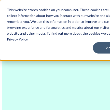
This website stores cookies on your computer. These cookies are 
collect information about how you interact with our website and al
remember you. We use this information in order to improve and cus
Blockchain-Ads Yardım Merkezi
browsing experience and for analytics and metrics about our visitor
Önceden Oluşturulmuş Kitleler - İlgi
Topics
website and other media. To find out more about the cookies we us
Grafiği
Privacy Policy.
Ac
Yardım Merkezi
Reklamverenler
Önceden Oluşturulmuş Kitleler - İlgi Grafiği
Web sitesi etkinliklerine ve amacına dayalı olarak önceden
oluşturulmuş ilgi grafiği segmentlerini kullanarak
Blockchain Reklamlarında kitleleri hedefleyin.
Bu kılavuz, ilgili kullanıcılara ulaşmak için bu segmentleri