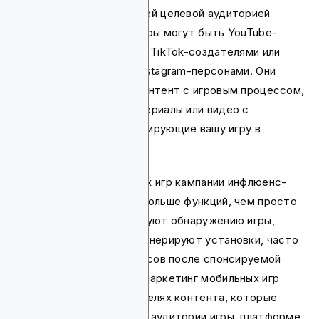
взаимодействуют с вашей целевой аудиторией
игроков. Эти инфлюенсеры могут быть YouTube-
блогерами, стримерами, TikTok-создателями или
специализированными Instagram-персонами. Они
создают аутентичный контент с игровым процессом,
обзоры, обучающие материалы или видео с
челленджами, демонстрирующие вашу игру в
реальном действии.
В экосистеме мобильных игр кампании инфлюенс-
маркетинга выполняют больше функций, чем просто
реклама. Они способствуют обнаружению игры,
формируют доверие и генерируют установки, часто
в течение нескольких часов после спонсируемой
публикации. Инфлюенс-маркетинг мобильных игр
основывается на создателях контента, которые
соответствуют целевой аудитории игры, платформе