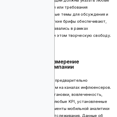
результатов и сроки. Студии должны указать любые
юридические требования или требования
соответствия, одобренные темы для обсуждения и
призывы к действию. Четкие брифы обеспечивают,
чтобы инфлюенсеры оставались в рамках
сообщения, сохраняя при этом творческую свободу.
Этап 5: Запуск и измерение
эффективности кампании
Кампании запускаются с предварительно
согласованным контентом на каналах инфлюенсеров.
Студии отслеживают установки, вовлеченность,
отзывы пользователей и любые KPI, установленные
ранее, используя инструменты мобильной аналитики
или уникальные ссылки отслеживания. Данные об