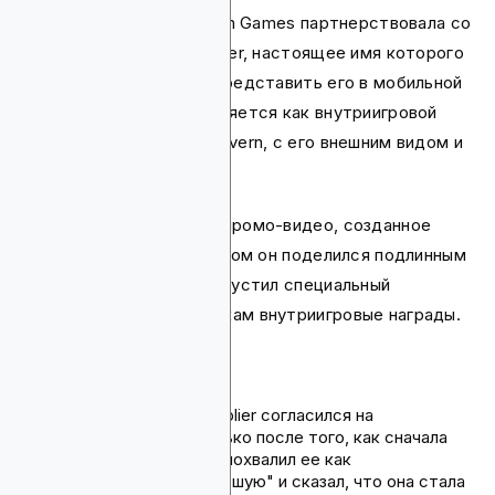
В октябре 2020 года Lilith Games партнерствовала со
звездой YouTube Markiplier, настоящее имя которого
Mark Fischbach, чтобы представить его в мобильной
RPG AFK Arena. Он появляется как внутриигровой
NPC (бармен) в Noble Tavern, с его внешним видом и
голосом.
Эта кампания включала промо-видео, созданное
самим Markiplier, в котором он поделился подлинным
энтузиазмом к игре и запустил специальный
промокод, дающий игрокам внутриигровые награды.
Ключевые элементы
Подлинность
: Markiplier согласился на
сотрудничество только после того, как сначала
попробовал игру. Он похвалил ее как
"действительно хорошую" и сказал, что она стала