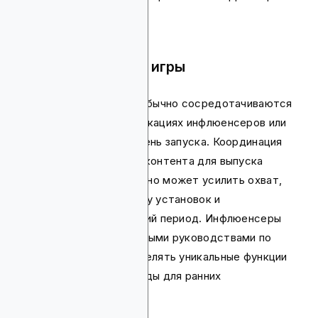
Кампании запуска игры
Кампании запуска игры обычно сосредотачиваются
на одновременных публикациях инфлюенсеров или
прямых трансляциях в день запуска. Координация
нескольких создателей контента для выпуска
материалов одновременно может усилить охват,
генерируя большую волну установок и
вовлеченности в короткий период. Инфлюенсеры
могут делиться подробными руководствами по
игровому процессу, выделять уникальные функции
или предлагать промокоды для ранних
пользователей.