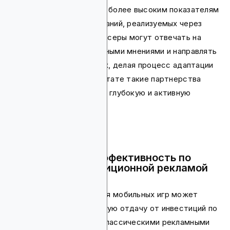
Это доверие приводит к более высоким показателям
вовлеченности для кампаний, реализуемых через
инфлюенсеров. Инфлюенсеры могут отвечать на
вопросы, делиться честными мнениями и направлять
игроков на ранних этапах, делая процесс адаптации
более плавным. В результате такие партнерства
часто генерируют более глубокую и активную
вовлеченность игроков.
Экономическая эффективность по
сравнению с традиционной рекламой
Инфлюенс-маркетинг для мобильных игр может
обеспечить более высокую отдачу от инвестиций по
сравнению со многими классическими рекламными