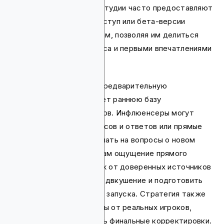
магазинах приложений. Студии часто предоставляют
эксклюзивный ранний доступ или бета-версии
выбранным инфлюенсерам, позволяя им делиться
превью игрового процесса и первыми впечатлениями
со своими аудиториями.
Эта тактика поощряет предварительную
регистрацию и формирует раннюю базу
заинтересованных игроков. Инфлюенсеры могут
проводить сессии вопросов и ответов или прямые
трансляции, чтобы отвечать на вопросы о новом
релизе, давая поклонникам ощущение прямого
участия. Ранний ажиотаж от доверенных источников
может генерировать предвкушение и подготовить
почву для успешного дня запуска. Стратегия также
помогает собрать отзывы от реальных игроков,
которые могут направить финальные корректировки.