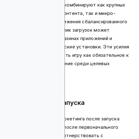
Кампании запуска часто комбинируют как крупных
известных создателей контента, так и микро-
инфлюенсеров для достижения сбалансированного
эффекта. Немедленный пик загрузок может
повысить рейтинги в магазинах приложений и
стимулировать органические установки. Эти усилия
помогают позиционировать игру как обязательное к
ознакомлению предложение среди целевых
аудиторий.
Кампании после запуска
Стратегии инфлюенс-маркетинга после запуска
поддерживают импульс после первоначального
релиза. Студии могут партнерствовать с