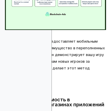
Инфлюенс-маркетинг предоставляет мобильным
играм конкурентное преимущество в переполненных
магазинах приложений. Он демонстрирует вашу игру
тысячам, иногда миллионам новых игроков за
несколько дней. Вот что делает этот метод
эффективным:
Повышенная видимость в
переполненных магазинах приложений