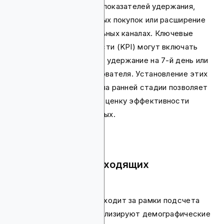
приложения, повышение показателей удержания,
увеличение внутриигровых покупок или расширение
вовлеченности в социальных каналах. Ключевые
показатели эффективности (KPI) могут включать
стоимость за установку, удержание на 7-й день или
средний доход на пользователя. Установление этих
эталонных показателей на ранней стадии позволяет
провести объективную оценку эффективности
кампании на основе данных.
Этап 3: Выбор подходящих
инфлюенсеров
Выбор инфлюенсеров выходит за рамки подсчета
подписчиков. Студии анализируют демографические