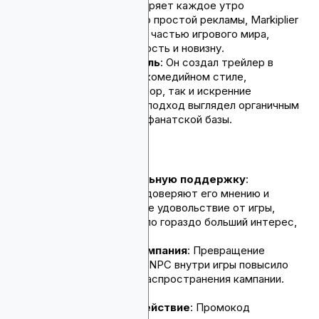
первым, что он проверяет каждое утро
Интеграция
: Помимо простой рекламы, Markiplier
стал функциональной частью игрового мира,
добавляя достоверность и новизну.
Творческий контроль
: Он создал трейлер в
своем собственном комедийном стиле,
предоставляя как юмор, так и искренние
рекомендации; этот подход выглядел органичным
и нашел отклик у его фанатской базы.
Причины успеха
Доверие через реальную поддержку
:
Поклонники Markiplier доверяют его мнению и
суждению. Его честное удовольствие от игры,
вероятно, генерировало гораздо больший интерес,
чем обычная реклама.
Запоминающаяся кампания
: Превращение
создателя контента в NPC внутри игры повысило
новизну и потенциал распространения кампании.
Стимулированное действие
: Промокод