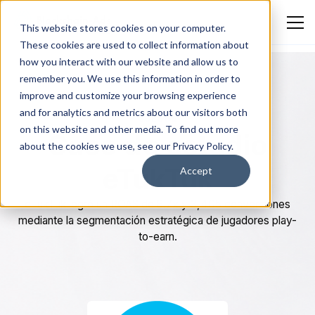
This website stores cookies on your computer.
These cookies are used to collect information about
how you interact with our website and allow us to
remember you. We use this information in order to
improve and customize your browsing experience
and for analytics and metrics about our visitors both
JUEGOS
on this website and other media. To find out more
Caso de estudio
about the cookies we use, see our Privacy Policy.
eTukTuk
Accept
eTukTuk logró un ROAS de 8.7x y 3,405 conversiones
mediante la segmentación estratégica de jugadores play-
to-earn.