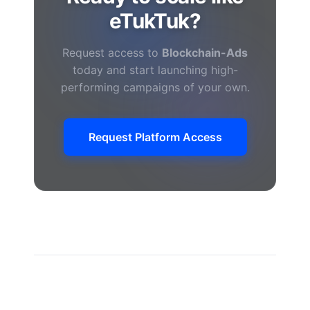
eTukTuk?
Request access to
Blockchain-Ads
today and start launching high-
performing campaigns of your own.
Request Platform Access