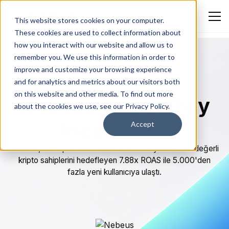
This website stores cookies on your computer.
These cookies are used to collect information about
how you interact with our website and allow us to
remember you. We use this information in order to
improve and customize your browsing experience
and for analytics and metrics about our visitors both
BLOK ZINCIRI VE KRIPTO
on this website and other media. To find out more
Nebeus Örnek Olay
about the cookies we use, see our Privacy Policy.
İncelemesi
Accept
Nebeus, DeFi protokolü kullanıcılarını ve yüksek net değerli
kripto sahiplerini hedefleyen 7.88x ROAS ile 5.000'den
fazla yeni kullanıcıya ulaştı.