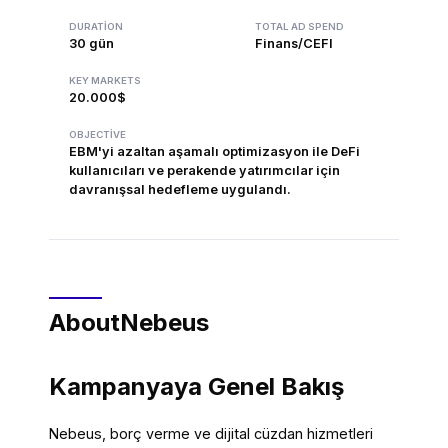
DURATION
TOTAL AD SPEND
30 gün
Finans/CEFI
KEY MARKETS
20.000$
OBJECTIVE
EBM'yi azaltan aşamalı optimizasyon ile DeFi
kullanıcıları ve perakende yatırımcılar için
davranışsal hedefleme uygulandı.
About
Nebeus
Kampanyaya Genel Bakış
Nebeus, borç verme ve dijital cüzdan hizmetleri