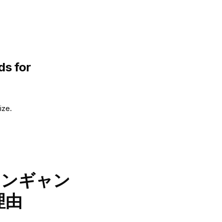
ds for
ize.
インギャン
理由