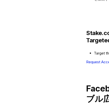
Stake.co
Targeted
Target th
Request Acc
Fac
ブル