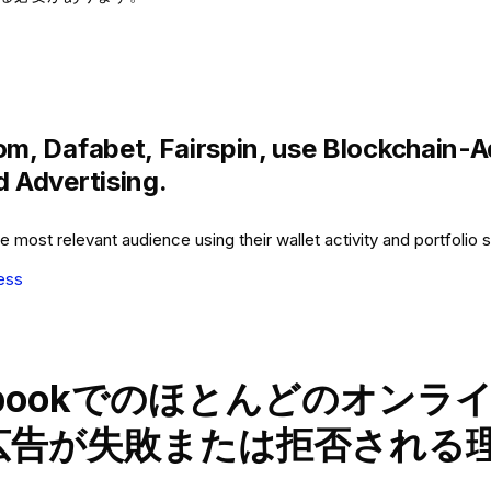
m, Dafabet, Fairspin, use Blockchain-A
 Advertising.
e most relevant audience using their wallet activity and portfolio s
ess
ebookでのほとんどのオンラ
広告が失敗または拒否される