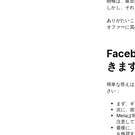
朗報は、最近
しかし、それ
ありがたいこ
オファーに質
Fac
きま
簡単な答えは
さい：
まず、ギ
次に、規
Meta
注意して
最後に、
を推奨す