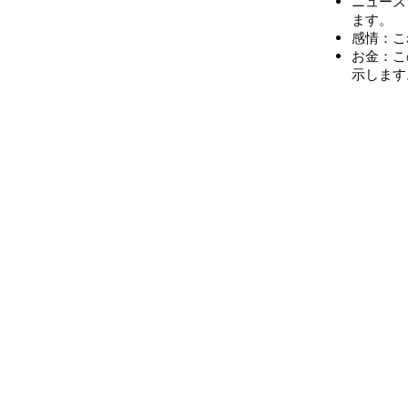
ニュース
ます。
感情：こ
お金：こ
示します