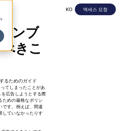
KO
액세스 요청
cs
ギャンブ
くべきこ
まってしまったことがあ
ビスを広告しようとする際
るための厳格なポリシ
いです。例えば、間違
用していなかったりす