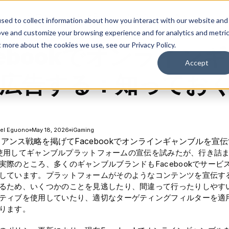
솔루션
플랫폼
리소스
회사
sed to collect information about how you interact with our website and
ove and customize your browsing experience and for analytics and metri
t more about the cookies we use, see our Privacy Policy.
cebookでオンライン
Accept
広告する：知ってお
el Eguono
May 18, 2026
iGaming
dsを使用してギャンブルプラットフォームの宣伝を試みたが、行き詰
実際のところ、多くのギャンブルブランドもFacebookでサー
しています。プラットフォームがそのようなコンテンツを宣伝す
るため、いくつかのことを見逃したり、間違って行ったりしやす
ティブを使用していたり、適切なターゲティングフィルターを適
ります。