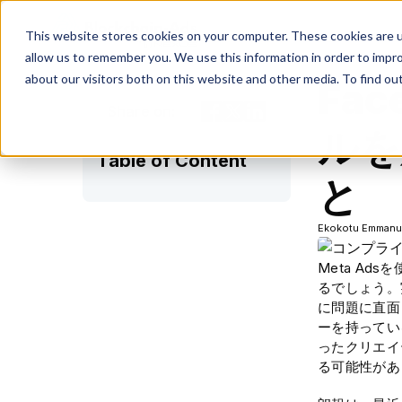
This website stores cookies on your computer. These cookies are u
allow us to remember you. We use this information in order to impr
about our visitors both on this website and other media. To find ou
Fa
Share on:
ルを
Table of Content
と
Ekokotu Emmanu
Meta A
るでしょう。
に問題に直面
ーを持ってい
ったクリエイ
る可能性があ