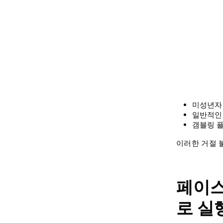
미성년자
일반적인
갬블링 
이러한 거절 
페이스
로 실