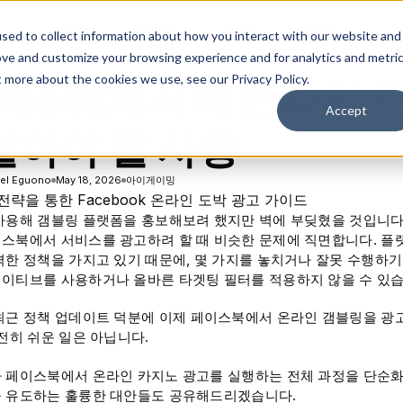
솔루션
플랫폼
리소스
회사
sed to collect information about how you interact with our website and
ove and customize your browsing experience and for analytics and metri
t more about the cookies we use, see our Privacy Policy.
cebook에서의 온라인 
Accept
 알아야 할 사항
el Eguono
May 18, 2026
아이게이밍
사용해 갬블링 플랫폼을 홍보해보려 했지만 벽에 부딪혔을 것입니다.
스북에서 서비스를 광고하려 할 때 비슷한 문제에 직면합니다. 플
격한 정책을 가지고 있기 때문에, 몇 가지를 놓치거나 잘못 수행하기 
이티브를 사용하거나 올바른 타겟팅 필터를 적용하지 않을 수 있습
최근 정책 업데이트 덕분에 이제 페이스북에서 온라인 갬블링을 광
여전히 쉬운 일은 아닙니다.
 페이스북에서 온라인 카지노 광고를 실행하는 전체 과정을 단순화
 유도하는 훌륭한 대안들도 공유해드리겠습니다.