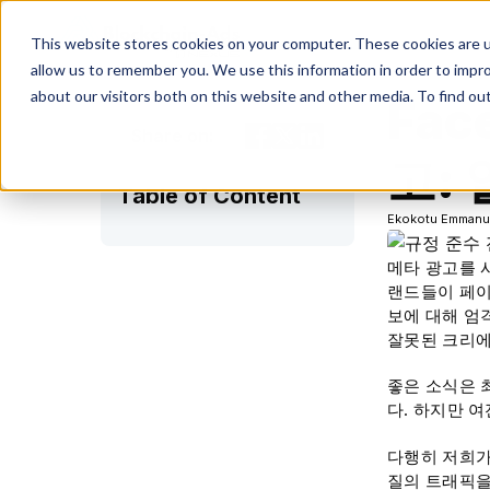
This website stores cookies on your computer. These cookies are u
allow us to remember you. We use this information in order to impr
about our visitors both on this website and other media. To find ou
Fa
Share on:
고:
Table of Content
Ekokotu Emmanu
메타 광고를 
랜드들이 페이
보에 대해 엄
잘못된 크리에
좋은 소식은 
다. 하지만 
다행히 저희가
질의 트래픽을