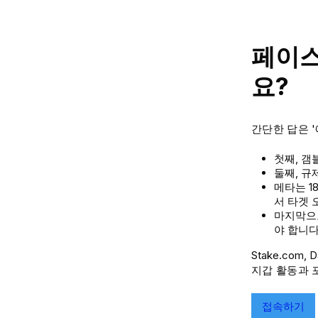
페이스
요?
간단한 답은 
첫째, 갬
둘째, 규
메타는 1
서 타겟 
마지막으로
야 합니다
Stake.com,
지갑 활동과 
접속하기