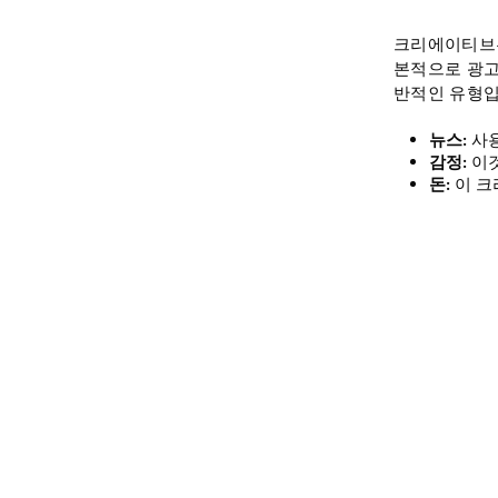
크리에이티브는
본적으로 광고
반적인 유형입
뉴스:
사용
감정:
이것
돈:
이 크