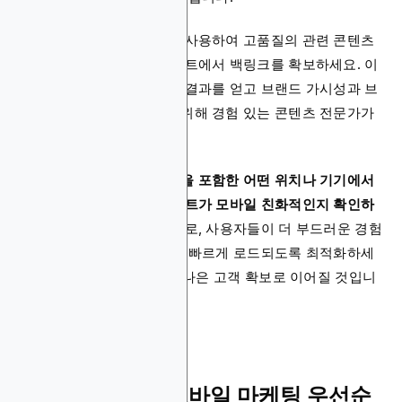
다음으로, 이러한 키워드를 사용하여 고품질의 관련 콘텐츠
를 제작하고 평판 좋은 사이트에서 백링크를 확보하세요. 이
상적으로는, 여기서 최상의 결과를 얻고 브랜드 가시성과 브
랜드 신뢰도를 향상시키기 위해 경험 있는 콘텐츠 전문가가
필요할 것입니다.
또한 방문자들이 모바일 앱을 포함한 어떤 위치나 기기에서
든 확인할 수 있도록 웹사이트가 모바일 친화적인지 확인하
고 싶을 것입니다.
마지막으로, 사용자들이 더 부드러운 경험
을 가질 수 있도록 플랫폼을 빠르게 로드되도록 최적화하세
요, 이는 더 높은 랭킹과 더 나은 고객 확보로 이어질 것입니
다.
2. 앱 스토어 및 모바일 마케팅 우선순