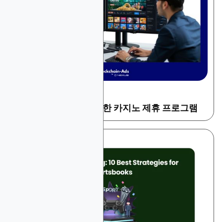
April 22, 2026
아이게이밍
도박 및 베팅 혜택을 위한 카지노 제휴 프로그램