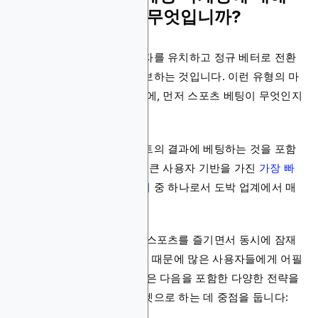
알아야 할 사항은 무엇입니까?
스포츠 베팅 마케팅은 사용자를 유치하고 정규 베터로 전환
시키기 위해 스포츠북을 홍보하는 것입니다. 이런 유형의 마
케팅에 더 깊이 들어가기 전에, 먼저 스포츠 베팅이 무엇인지
이해해야 합니다.
스포츠 베팅은 스포츠 이벤트의 결과에 베팅하는 것을 포함
하는 도박의 한 유형입니다. 큰 사용자 기반을 가진
가장 빠
르게 성장하는 iGaming 섹터
중 하나로서 도박 업계에서 매
우 중요한 역할을 합니다.
또한, 사용자들이 좋아하는 스포츠를 즐기면서 동시에 잠재
적으로 실제 돈을 벌 수 있기 때문에 많은 사용자들에게 어필
합니다. 스포츠 베팅 마케팅은 다음을 포함한 다양한 전략을
사용하여 스포츠 팬들을 타겟으로 하는 데 중점을 둡니다: