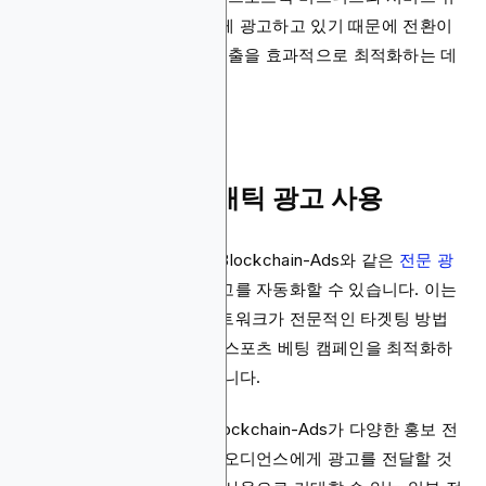
형에 관심이 있는 사람들에게 광고하고 있기 때문에 전환이
더 쉽다는 것으로, 마케팅 지출을 효과적으로 최적화하는 데
도움이 됩니다.
3. 베팅 프로그래매틱 광고 사용
프로그래매틱 광고를 통해 Blockchain-Ads와 같은
전문 광
고 네트워크
를 사용하여 광고를 자동화할 수 있습니다. 이는
수동 노력을 최소화하고 네트워크가 전문적인 타겟팅 방법
과 데이터 분석을 사용하여 스포츠 베팅 캠페인을 최적화하
므로 더 나은 결과를 보장합니다.
간단히 기준을 입력하면, Blockchain-Ads가 다양한 홍보 전
략을 사용하여 올바른 타겟 오디언스에게 광고를 전달할 것