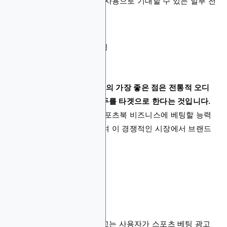
입니다. 프로그래매틱 광고 사용으로 기대할 수 있는 일부 전
술은 다음과 같습니다:
리타겟팅 캠페인
크로스-디바이스 타겟팅
개인화된 광고
동적 리타겟팅
Blockchain-Ads 네트워크의 가장 좋은 점은 전통적 오디
언스와 web3 오디언스 모두를 타겟으로 한다는 것입니다.
궁극적으로, 관심이 있고 스포츠북 비즈니스에 베팅할 능력
이 있는 사람들에게 도달하여 이 경쟁적인 시장에서 브랜드
가시성을 높입니다.
4. PPC 광고 고려
PPC, 즉 Pay-Per-Click 광고는 사용자가 스포츠 베팅 광고