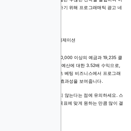
러한 사용자들을 타겟으로 하기 위해 프로그래매틱 광고 네
트워크를 사용했습니다:
콘텐츠 마케팅
마케팅 현지화
크리에이티브 커스터마이제이션
타겟 오디언스 세분화
궁극적으로, Spinwise는 $30,000 이상의 예금과 19,235 클
릭을 받았습니다! 이는 초기 예산에 대한 3.52배 수익으로,
경쟁적인 도박 업계와 스포츠 베팅 비즈니스에서 프로그래
매틱 광고의 상당한 투자와 효과성을 보여줍니다.
이 예시의 전략들에 제한되지 않는다는 점에 유의하세요. 스
포츠북 비즈니스와 마케팅 목표에 맞게 원하는 만큼 많이 결
합할 수 있습니다.