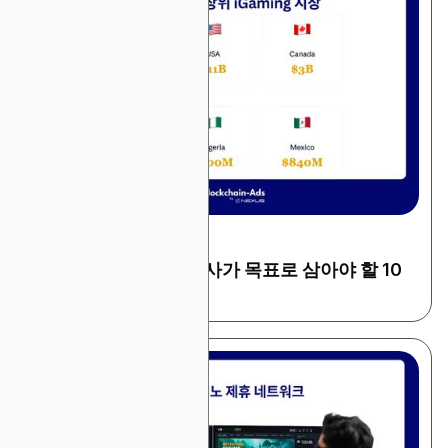
April 12, 2026
아이게이밍
2026년 iGaming 계열사가 목표로 삼아야 할 10
대 시장