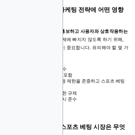
규제가 스포츠 베팅 마케팅 전략에 어떤 영향
을 미칩니까?
규제는 스포츠북 서비스를 홍보하고 사용자와 상호작용하는
방법에 영향을 미칩니다.
문제에 빠지지 않도록 하기 위해,
규제의 효과
를 이해하는 것이 중요합니다. 유의해야 할 몇 가
지는 다음과 같습니다:
현지 광고 가이드라인 준수
책임감 있는 도박 메시지 포함
타겟 오디언스 제한 – 연령 제한을 존중하고 스포츠 베팅
이 합법인 지역만 타겟
보너스 및 프로모션에 관한 규제
보안 및 데이터 프라이버시 준수
광고를 위한 가장 큰 스포츠 베팅 시장은 무엇
입니까?