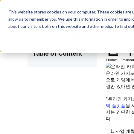
This website stores cookies on your computer. These cookies are u
allow us to remember you. We use this information in order to impr
about our visitors both on this website and other media. To find ou
온라
Share on:
완벽
Table of Content
Ekokotu Emmanu
온라인 카지노
으로 게임에 
결만 있다면 
"온라인 카지
박 플랫폼
을 
서는 간단한 
다:
사업 계획