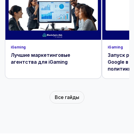
iGaming
iGaming
Лучшие маркетинговые
Запуск ре
агентства для iGaming
Google в 
политики,
Все гайды