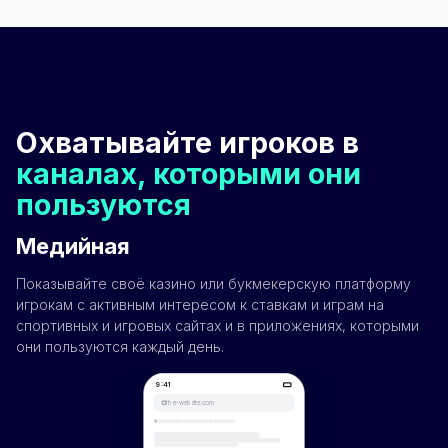
Охватывайте игроков в
каналах, которыми они
пользуются
Медийная
Показывайте своё казино или букмекерскую платформу
игрокам с активным интересом к ставкам и играм на
спортивных и игровых сайтах и в приложениях, которыми
они пользуются каждый день.
9:41
the-website.com
≡