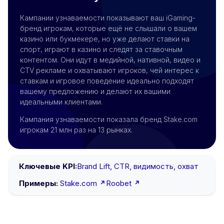
Кампании узнаваемости показывают ваш iGaming-
бренд игрокам, которые ещё не слышали о вашем
казино или букмекере, но уже делают ставки на
спорт, играют в казино и следят за ставочным
контентом. Они идут в медийной, нативной, видео и
CTV рекламе и охватывают игроков, чей интерес к
ставкам и игровое поведение идеально подходят
вашему предложению и делают их вашими
идеальными клиентами.
Кампания узнаваемости показала бренд Stake.com
игрокам 21 млн раз на 13 рынках.
Ключевые KPI:
Brand Lift, CTR, видимость, охват
Примеры:
Stake.com
Roobet