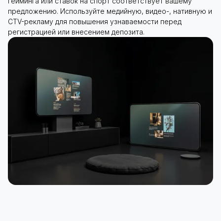
гейминга или ставок на спорт соответствует вашему
предложению. Используйте медийную, видео-, нативную и
CTV-рекламу для повышения узнаваемости перед
регистрацией или внесением депозита.