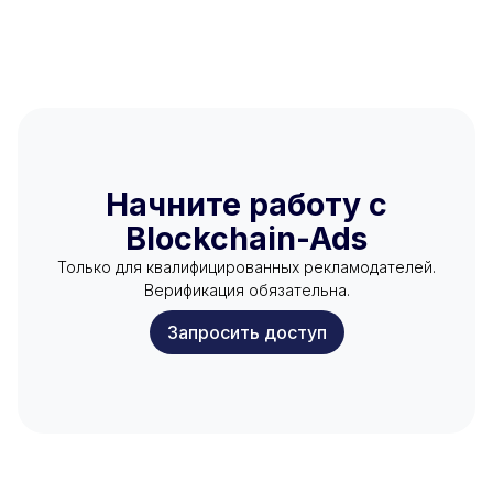
Начните работу с
Blockchain-Ads
Только для квалифицированных рекламодателей.
Верификация обязательна.
Запросить доступ