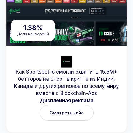
1.38%
Доля конверсий
Как Sportsbet.io смогли охватить 15.5M+
бетторов на спорт в крипте из Индии,
Канады и других регионов по всему миру
вместе с Blockchain-Ads
Дисплейная реклама
Смотреть кейс