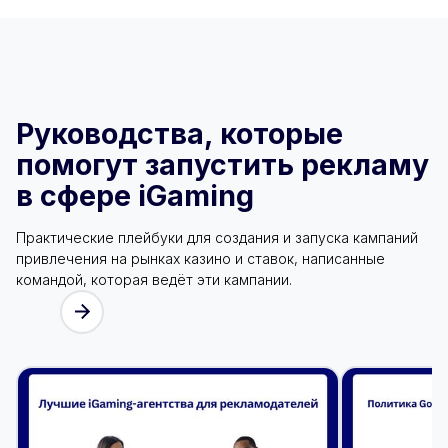
Руководства, которые
помогут запустить рекламу
в сфере iGaming
Практические плейбуки для создания и запуска кампаний
привлечения на рынках казино и ставок, написанные
командой, которая ведёт эти кампании.