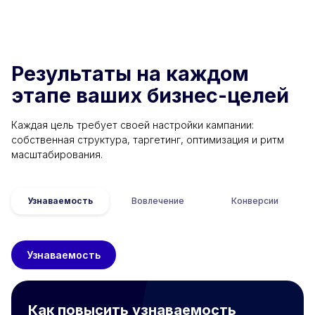
Результаты на каждом
этапе ваших бизнес-целей
Каждая цель требует своей настройки кампании:
собственная структура, таргетинг, оптимизация и ритм
масштабирования.
Узнаваемость
Вовлечение
Конверсии
Узнаваемость
Как повысить узнаваемость