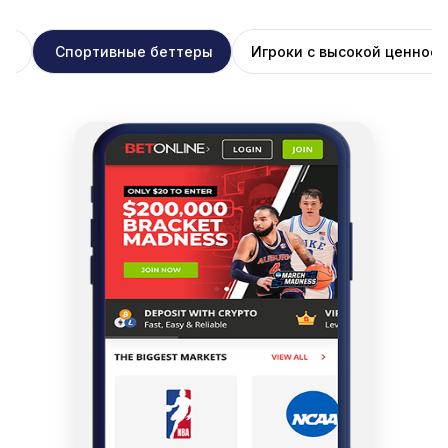
но
Спортивные беттеры
Игроки с высокой ценнос