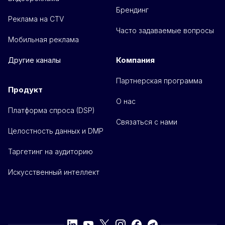
Брендинг
Реклама на CTV
Часто задаваемые вопросы
Мобильная реклама
Компания
Другие каналы
Партнерская программа
Продукт
О нас
Платформа спроса (DSP)
Связаться с нами
Целостность данных и DMP
Таргетинг на аудиторию
Искусственный интеллект