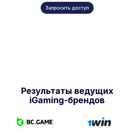
Запросить доступ
Результаты ведущих
iGaming-брендов