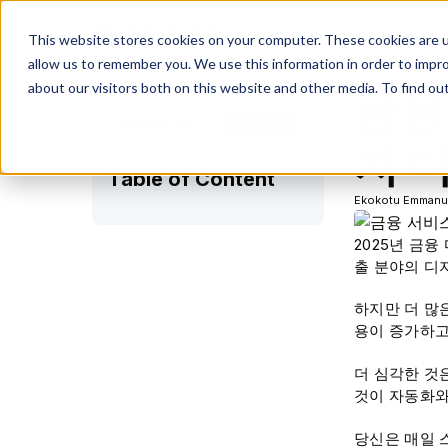
This website stores cookies on your computer. These cookies are u
allow us to remember you. We use this information in order to impr
about our visitors both on this website and other media. To find ou
금융
Share on:
지 
Table of Content
Ekokotu Emmanu
2025년 금
출 분야의 디
하지만 더 많
용이 증가하고
더 심각한 것
것이 자동화와
당신은 매일 