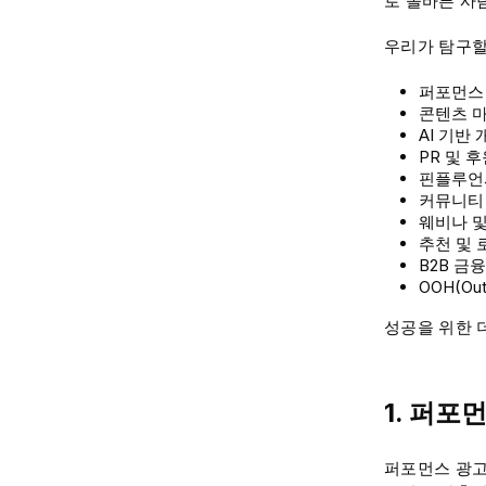
로 올바른 사
우리가 탐구할
퍼포먼스
콘텐츠 마
AI 기반
PR 및 
핀플루언
커뮤니티
웨비나 및
추천 및
B2B 금
OOH(Ou
성공을 위한 
1. 퍼포
퍼포먼스 광고