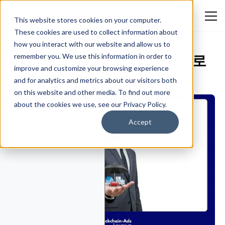
This website stores cookies on your computer.
These cookies are used to collect information about
how you interact with our website and allow us to
2026년 고수익 보험 제휴 프로
remember you. We use this information in order to
improve and customize your browsing experience
그램 10선
and for analytics and metrics about our visitors both
Emmanuella Oluwafemi
March 31, 2026
금융 및 트레이딩
on this website and other media. To find out more
about the cookies we use, see our Privacy Policy.
Accept