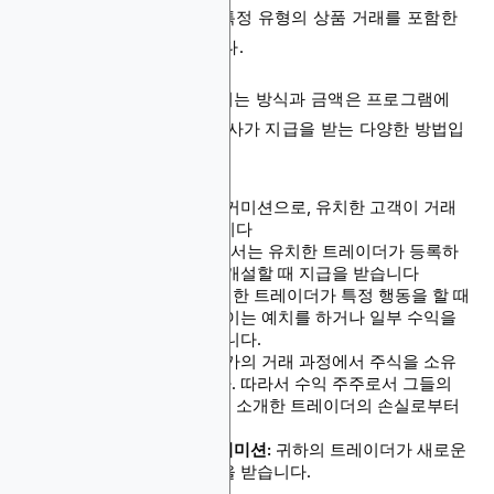
치, 특정 횟수의 거래 또는 특정 유형의 상품 거래를 포함한
특정 조건을 충족해야 합니다.
제휴사에게 커미션이 지급되는 방식과 금액은 프로그램에
따라 다릅니다. 다음은 제휴사가 지급을 받는 다양한 방법입
니다:
리베이트:
이것은 반복 커미션으로, 유치한 고객이 거래
할 때마다 지급을 받습니다
리드당 비용(CPL):
여기서는 유치한 트레이더가 등록하
거나 무료 데모 계좌를 개설할 때 지급을 받습니다
행동당 비용(CPA):
추천한 트레이더가 특정 행동을 할 때
마다 지급을 받습니다. 이는 예치를 하거나 일부 수익을
올릴 때 발생할 수 있습니다.
수익 공유:
이것은 누군가의 거래 과정에서 주식을 소유
하는 것처럼 작동합니다. 따라서 수익 주주로서 그들의
승리로부터 이익을 얻고 소개한 트레이더의 손실로부터
비용을 발생시킵니다.
서브 제휴 또는 2단계 커미션:
귀하의 트레이더가 새로운
사람을 유치할 때 보상을 받습니다.