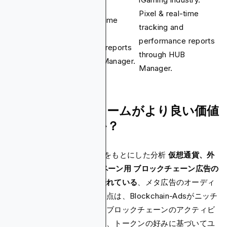
Pixel & real-time
Pixel & real-time
tracking and
Real-Time
tracking and
performance reports
Analytics
performance reports
through HUB
through Ads Manager.
Manager.
どのプラットフォームがより良い価値
をもたらしますか？
Google アナリティクス自体をもとにした分析
仮想通貨、外
国為替、iGamingのキャンペーン用
ブロックチェーン広告の
パフォーマンスがはるかに優れている
、メタ広告のオーディ
エンスは多いですが。主な利点は、Blockchain-Adsがニッチ
に焦点を当てていることと、ブロックチェーンのアクティビ
ティ、ウォレットの保有状況、トークンの好みに基づいてユ