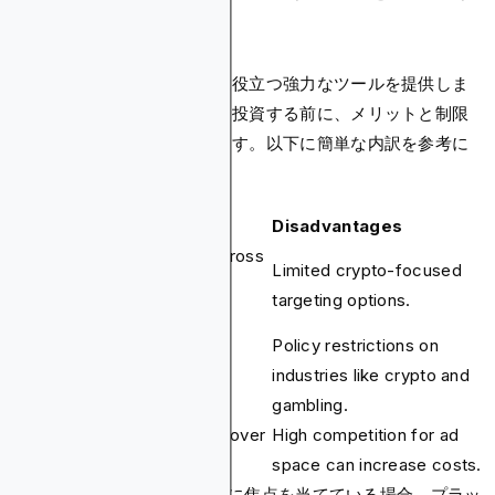
ット
メタ広告はビジネスの成長に役立つ強力なツールを提供しま
すが、完璧ではありません。投資する前に、メリットと制限
を比較検討する必要があります。以下に簡単な内訳を参考に
してください。
Advantages
Disadvantages
Massive audience reach across
Limited crypto-focused
Facebook, Instagram, and
targeting options.
Messenger.
Policy restrictions on
Advanced automation tools
industries like crypto and
simplify optimization.
gambling.
Flexible pricing and control over
High competition for ad
campaign budgets.
space can increase costs.
ただし、暗号通貨やiGamingに焦点を当てている場合、プラッ