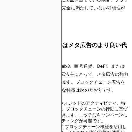
トフォームの制限がニーズを完全に満たしていない可能性が
あります。
ブロックチェーン広告はメタ広告のより良い代
替手段ですか？
ブロックチェーン広告は、Web3、暗号通貨、DeFi、または
iGaming業界に焦点を当てた広告主にとって、メタ広告の強力
な代替手段として際立っています。ブロックチェーン広告を
ユニークなものにしている主な特徴は次のとおりです。
正確なターゲティング
: ウォレットのアクティビティ、特
定のトークンの保有状況、ブロックチェーンの行動に基づ
いてユーザーにリーチできます。ニッチなキャンペーンに
は他に類を見ないターゲティングが可能です。
透明な ROI トラッキング
: ブロックチェーン検証を活用し