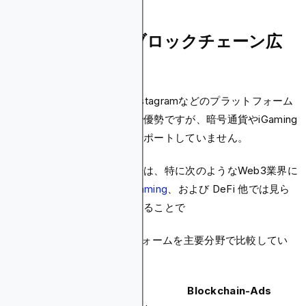
比較:メタ広告とブロックチェーン広
告
メタ広告は、FacebookやInstagramなどのプラットフォーム
全体にわたる幅広いリーチで優勢ですが、暗号通貨やiGaming
業界のほとんどの広告主をサポートしていません。
一方、ブロックチェーン広告は、特に次のようなWeb3業界に
対応しています。 暗号、
iGaming
、および DeFi 他では見ら
れない高度なツールを提供することで
ここでは、2 つのプラットフォームを主要分野で比較してい
ます。
Feature
Meta Ads
Blockchain-Ads