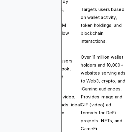
Targets users by
demographics,
Targets users based
interests, and
on wallet activity,
Targeting
behaviors. CRM
token holdings, and
Capabilities
integrations allow
blockchain
personalized
interactions.
campaigns.
Over 11 million wallet
Over 8 billion users
holders and 10,000+
Audience
across Facebook,
websites serving ads
Reach
Instagram, and
to Web3, crypto, and
Messenger.
iGaming audiences.
Offers image, video,
Provides image and
and carousel ads, ideal
GIF (video) ad
Ad Formats
for mainstream
formats for DeFi
products and
projects, NFTs, and
services.
GameFi.