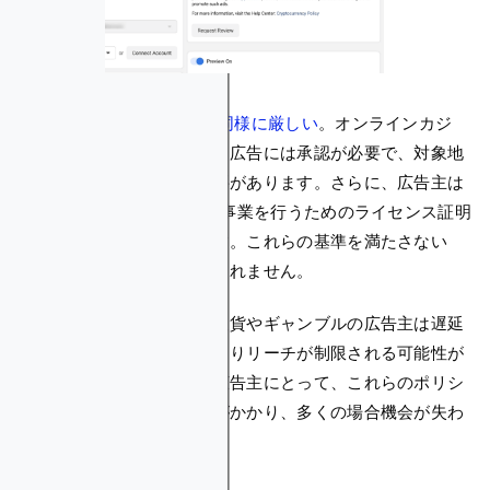
ギャンブルの場合、
制限も同様に厳しい
。オンラインカジ
ノ、賭博、宝くじを宣伝する広告には承認が必要で、対象地
域の法律に準拠している必要があります。さらに、広告主は
Metaに対し、指定の法域で事業を行うためのライセンス証明
書を提出する必要があります。これらの基準を満たさない
と、ギャンブル広告は承認されません。
これらの制限により、暗号通貨やギャンブルの広告主は遅延
に直面し、規制上の障壁によりリーチが制限される可能性が
あります。これらの業界の広告主にとって、これらのポリシ
ーへの対応には時間と手間がかかり、多くの場合機会が失わ
れます。