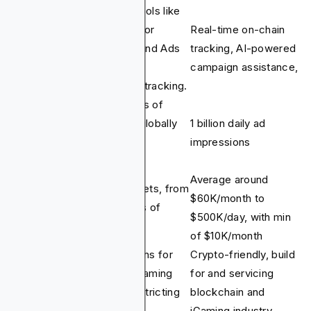
Automation tools like
Advantage+ for
Real-time on-chain
Campaign
optimization and Ads
tracking, AI-powered
Features
Manager for
campaign assistance,
performance tracking.
100s of billions of
Daily
impressions globally
1 billion daily ad
Impressions
across Meta
impressions
platforms.
Average around
Flexible budgets, from
Pricing
$60K/month to
$10/day to 10s of
Models
$500K/day, with min
$Millions/day
of $10K/month
Strict limitations for
Crypto-friendly, build
Policy
crypto and iGaming
for and servicing
Restrictions
ads, often restricting
blockchain and
promotions.
iGaming industry.