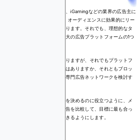
暗号通貨、ブロックチェーン、iGamingなどの業界の広告主に
とって、Metaの制限により、オーディエンスに効果的にリー
チすることが難しい場合があります。それでも、理想的なタ
ーゲットを達成するための最大の広告プラットフォームの1つ
です。
メタ広告には無数の制限がありますが、それでもプラットフ
ォームを広告に使用する価値はありますか、それともブロッ
クチェーン広告のような他の専門広告ネットワークを検討す
べきでしょうか？
広告予算をどこに投資するかを決めるのに役立つように、メ
タ広告とブロックチェーン広告を比較して、目標に最も合っ
たプラットフォームを選択できるようにします。