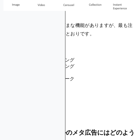
プラットフォームにはさまざまな機能がありますが、最も注
目すべき機能とツールは次のとおりです。
広告プレースメント
自動化ツール
パフォーマンストラッキング
コンテンツスケジューリング
キャンペーン管理
オーディエンスネットワーク
A/B テスト
クリエイティブな柔軟性
予算管理
カスタムオーディエンス
仮想通貨とギャンブルのメタ広告にはどのよう
な制限がありますか？