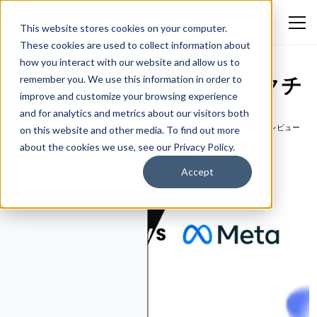
This website stores cookies on your computer.
These cookies are used to collect information about
how you interact with our website and allow us to
メタ広告レビュー：ブロックチ
remember you. We use this information in order to
improve and customize your browsing experience
ェーン広告との比較
and for analytics and metrics about our visitors both
Aleksandar Janceski
March 24, 2026
プラットフォームとツールのレビュー
on this website and other media. To find out more
about the cookies we use, see our Privacy Policy.
Accept