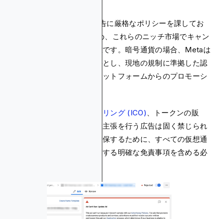
Meta Adsは、暗号通貨の広告に厳格なポリシーを課してお
り、
ギャンブル業界
そのため、これらのニッチ市場でキャン
ペーンを実施することは困難です。暗号通貨の場合、Metaは
事前の書面による承認を必要とし、現地の規制に準拠した認
可を受けた取引所またはプラットフォームからのプロモーシ
ョンのみを許可しています。
イニシャル・コイン・オファリング (ICO)
、トークンの販
売、および非現実的な金銭的主張を行う広告は固く禁じられ
ています。また、透明性を確保するために、すべての仮想通
貨関連の広告にはリスクに関する明確な免責事項を含める必
要があります。