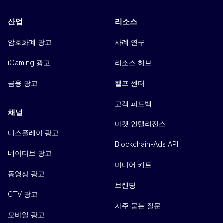
산업
리소스
암호화폐 광고
사례 연구
iGaming 광고
리소스 허브
금융 광고
헬프 센터
고객 피드백
채널
마켓 인텔리전스
디스플레이 광고
Blockchain-Ads API
네이티브 광고
미디어 키트
동영상 광고
브랜딩
CTV 광고
자주 묻는 질문
모바일 광고