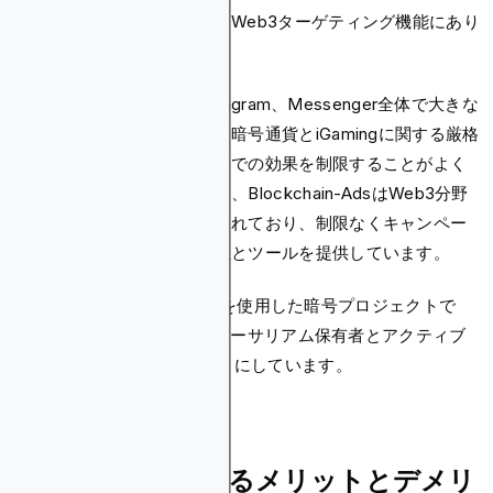
ーザーにリーチできる高度なWeb3ターゲティング機能にあり
ます。
メタ広告はFacebook、Instagram、Messenger全体で大きな
リーチを提供していますが、暗号通貨とiGamingに関する厳格
なポリシーは、これらの業界での効果を制限することがよく
あります。これとは対照的に、Blockchain-AdsはWeb3分野
の広告主向けに特別に設計されており、制限なくキャンペー
ンを成功させるための柔軟性とツールを提供しています。
たとえば、Blockchain-Adsを使用した暗号プロジェクトで
は、
取引量が 400% 増加
イーサリアム保有者とアクティブ
なDeFiユーザーをターゲットにしています。
メタ広告を使用するメリットとデメリ