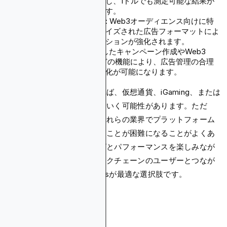
てパフォーマンスを追跡し、1ドルでも測定可能な結果が
得られることを確認します。
高いエンゲージメント率
: Web3オーディエンス向けに特
別に設計されたカスタマイズされた広告フォーマットによ
り、ユーザーインタラクションが強化されます。
高度なツール
: AIを活用したキャンペーン作成やWeb3
Cookieテクノロジーなどの機能により、広告管理の合理
化とリアルタイムの最適化が可能になります。
メタ広告の制限に対処できれば、仮想通貨、iGaming、または
賭けのキャンペーンでうまくいく可能性があります。ただ
し、これらの制限により、これらの業界でプラットフォーム
の可能性を最大限に活用することが困難になることがよくあ
ります。正確なトラッキングとパフォーマンスを楽しみなが
ら、熱心な仮想通貨やブロックチェーンのユーザーとつなが
りたいなら、Blockchain-Adsが最適な選択肢です。