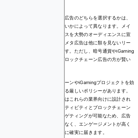
結論
メタ広告とブロックチェーン広告のどちらを選択するかは、
何を宣伝し、誰にリーチしたいかによって異なります。メイ
ンストリームの製品やサービスを大勢のオーディエンスに宣
伝することが目標であれば、メタ広告は他に類を見ないリー
チと多彩なツールを提供します。ただし、暗号通貨やiGaming
などの業界にいる場合は、ブロックチェーン広告の方が賢い
選択です。
メタ広告には、ブロックチェーンやiGamingプロジェクトを効
果的に宣伝する能力を制限する厳しいポリシーがあります。
一方、ブロックチェーン広告はこれらの業界向けに設計され
ています。ウォレットのアクティビティとブロックチェーン
の行動に基づいた高度なターゲティングが可能なため、広告
が不必要な制限を受けることなく、エンゲージメントが高く
関連性の高いオーディエンスに確実に届きます。