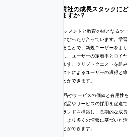
クリプトクエストは貴社の成長スタックにど
のように当てはまりますか？
Crypto Questは、エンゲージメントと教育の鍵となるツー
ルとして、貴社の成長戦略にぴったり合っています。学習
をゲーミフィケーションすることで、新規ユーザーをより
効果的にオンボーディングし、ユーザーの定着率とロイヤ
ルティを高めることができます。クリプトクエストを組み
込むことで、クリプトクエストによるユーザーの獲得と維
持率を大幅に向上させることができます。
Crypto Questを通じて、製品やサービスの価値と有用性を
ユーザーに教えることで、製品やサービスの採用を促進で
きます。さらに、強力なブランドを構築し、長期的な成長
を促進するために不可欠な、より多くの情報に基づいた活
発なコミュニティを育むことができます。