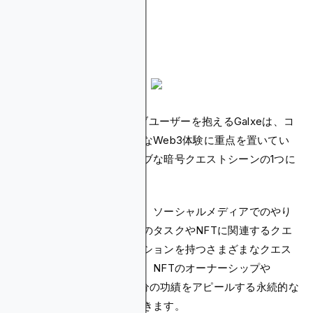
ギャルクス
2,200万人以上のアクティブユーザーを抱えるGalxeは、コ
ミュニティ構築とスムーズなWeb3体験に重点を置いてい
るため、最もクリエイティブな暗号クエストシーンの1つに
ランクされています。
このプラットフォームには、ソーシャルメディアでのやり
取りからブロックチェーンのタスクやNFTに関連するクエ
ストまで、さまざまなミッションを持つさまざまなクエス
トがあります。ユーザーは、NFTのオーナーシップや
Discordでの役割など、自分の功績をアピールする永続的な
アイデンティティを構築できます。