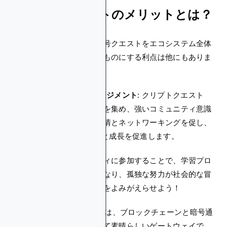
クリプトクエストのメリットとは？
明らかな報酬とは別に、暗号クエストをエコシステム全体
にとって本当に価値のあるものにする利点は他にもありま
す。
1。コミュニティ・エンゲージメント
: クリプトクエスト
は、共通の関心を持つ個人を集め、強いコミュニティ意識
を育みます。この環境は友情とネットワーキングを促し、
Web3スペース内での学習と成長を促進します。
仲間と楽しいアクティビティに参加することで、学習プロ
セスがより楽しく効果的になり、孤独な努力が社会的な冒
険に変わります。子供時代をよみがえらせよう！
2。ユーザー獲得:
クエストは、ブロックチェーンと暗号通
貨の世界への初心者にとって素晴らしいゲートウェイで