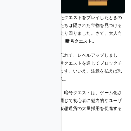
私たちが子供の頃、ばかげたクエストをプレイしたときの
ことを覚えていますか？私たちは隠された宝物を見つける
ふりをして、狂ったように走り回りました。さて、大人向
けのバージョンへようこそ。
暗号クエスト。
想像上の地図や森のことは忘れて、レベルアップしまし
た。そして今、私たちは暗号クエストを通じてブロックチ
ェーンをナビゲートしています。いいえ、注意を払えば思
ったほど複雑ではありません。
それに取り掛かりましょう。暗号クエストは、ゲーム化さ
れた機能や教育クエストを通じて初心者に魅力的なユーザ
ー体験を提供することで、仮想通貨の大量採用を促進する
上で極めて重要です。