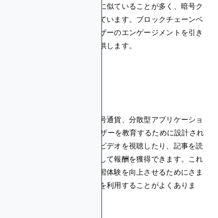
で、従来のゲームクエストに似ていることが多く、暗号ク
エストゲームとして知られています。ブロックチェーンベ
ースのゲームを通じてユーザーのエンゲージメントを引き
出すための金銭的報酬を提供します。
教育クエスト
ブロックチェーン技術、暗号通貨、分散型アプリケーショ
ン（DApps）についてユーザーを教育するために設計され
ています。ユーザーは教育ビデオを視聴したり、記事を読
んだり、クイズに答えたりして報酬を獲得できます。これ
らの教育クエストでは、学習体験を向上させるためにさま
ざまな暗号クエストツールを利用することがよくありま
す。