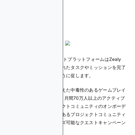
熱意
もう1つのトップ暗号クエストプラットフォームはZealy
で、ユーザーにゲーム化されたタスクやミッションを完了
してトークンを獲得するように促します。
段階的な報酬システムを備えた中毒性のあるゲームプレイ
モデルを構築したZealyは、月間70万人以上のアクティブ
ユーザーを抱え、プロジェクトコミュニティのオンボーデ
ィング、教育、やりがいのあるプロジェクトコミュニティ
のための完全にカスタマイズ可能なクエストキャンペーン
を提供しています。