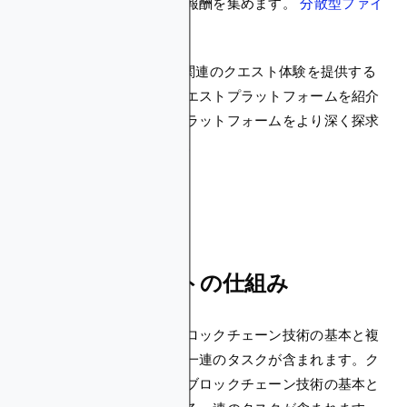
乗り出し、パズルを解き、報酬を集めます。
分散型ファイ
ナンス (DeFi)
。賢いよね？
Web3クエストでは、暗号関連のクエスト体験を提供する
ユニークで冒険的な暗号クエストプラットフォームを紹介
し、最高の暗号クエストプラットフォームをより深く探求
するための準備を整えます。
クリプトクエストの仕組み
暗号クエストには通常、ブロックチェーン技術の基本と複
雑さをユーザーに説明する一連のタスクが含まれます。ク
リプトクエストでは通常、ブロックチェーン技術の基本と