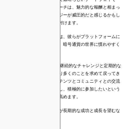
す。ゲーム化されたアプローチは、魅力的な報酬と相まっ
て、他の方法ではテクノロジーが威圧的だと感じるかもし
れない新規ユーザーを引き付けます。
この体系的で魅力的な紹介は、彼らがプラットフォームに
慣れて投資するのに役立ち、暗号通貨の世界に慣れやすく
なります。
3。ユーザーリテンション
: 継続的なチャレンジと定期的な
報酬により、ユーザーはより多くのことを求めて戻ってき
ます。ダイナミックなコンテンツとコミュニティとの交流
は、ユーザーの関心を維持し、積極的に参加したいという
モチベーションを継続的に高めます。
そして、プラットフォームが長期的な成功と成長を望むな
ら、これは必須です。