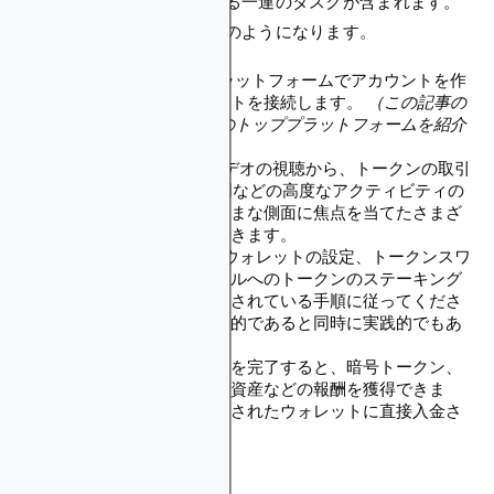
複雑さをユーザーに説明する一連のタスクが含まれます。
このプロセスは通常、以下のようになります。
サインアップ
: Questプラットフォームでアカウントを作
成するか、暗号ウォレットを接続します。
（この記事の
後半で、Crypto Questのトッププラットフォームを紹介
しておきましょう。）
クエストを選択
: 教育ビデオの視聴から、トークンの取引
やDeFiプロトコルの使用などの高度なアクティビティの
実行まで、暗号のさまざまな側面に焦点を当てたさまざ
まなクエストから選択できます。
タスクを完了する
: 暗号ウォレットの設定、トークンスワ
ップの実行、流動性プールへのトークンのステーキング
など、各クエストで概説されている手順に従ってくださ
い。これらの作業は教育的であると同時に実践的でもあ
ります。
リワードを獲得
：タスクを完了すると、暗号トークン、
NFT、その他のデジタル資産などの報酬を獲得できま
す。これらは通常、接続されたウォレットに直接入金さ
れます。