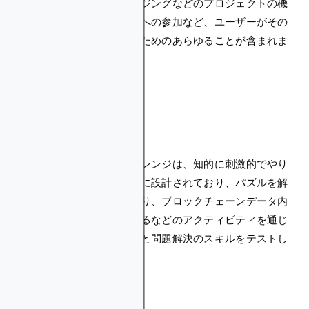
クには、トークン・ブリッジングなどのプロジェクトの機
能の使用、ガバナンス活動への参加など、ユーザーがその
エコシステムに慣れ親しむためのあらゆることが含まれま
す。
スキル開発クエスト
これらの暗号クエストチャレンジは、知的に刺激的でやり
がいのあるものになるように設計されており、パズルを解
いたり、コードを解読したり、ブロックチェーンデータ内
のパターンを特定したりするなどのアクティビティを通じ
て、ユーザーの批判的思考と問題解決のスキルをテストし
ます。