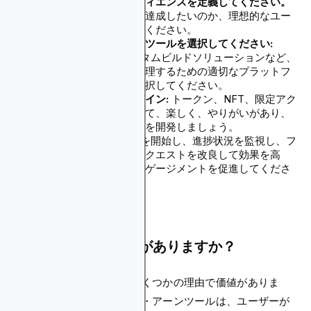
目標とターゲットオーディエンスを定義してください。
クリプトクエストで何を達成したいのか、理想的なユー
ザーは誰なのかを決めてください。
プラットフォームまたはツールを選択してください:
GalxeやRep3.ggのカスタムビルドソリューションなど、
クエストを作成および管理するための適切なプラットフ
ォームまたはツールを選択してください。
魅力的なクエストをデザイン:
トークン、NFT、限定アク
セスなどの報酬を活用して、楽しく、やりがいがあり、
やりがいのあるクエストを開発しましょう。
起動と最適化:
クエストを開始し、進捗状況を監視し、フ
ィードバックを収集し、クエストを改良して効果を高
め、継続的な成長とエンゲージメントを促進してくださ
い。
暗号クエストは価値がありますか？
はい、暗号クエストにはいくつかの理由で価値がありま
す。まず、クエスト・トゥ・アーンツールは、ユーザーが