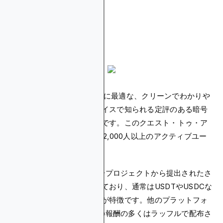
タスクオン
TaskOnは、Web3の初心者に最適な、クリーンでわかりや
すいユーザーインターフェイスで知られる定評のある暗号
クエストプラットフォームです。このクエスト・トゥ・ア
ーニング・ツールには、752,000人以上のアクティブユー
ザーがいます。
TaskOnは、さまざまな暗号プロジェクトから提出されたさ
まざまなクエストを提供しており、通常はUSDTやUSDCな
どのステーブルコイン報酬が特徴です。他のプラットフォ
ームとは異なり、TaskOnの報酬の多くはラッフルで配布さ