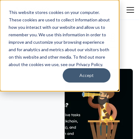
This website stores cookies on your computer.
These cookies are used to collect information about
how you interact with our website and allow us to
暗号クエスト：概要、仕組
remember you. We use this information in order to
improve and customize your browsing experience
み、人気のプラットフォー
and for analytics and metrics about our visitors both
ム、使用方法
on this website and other media. To find out more
about the cookies we use, see our Privacy Policy.
Olya Apostolova
March 29, 2026
暗号とウェブ3
Accept