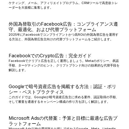
ケティング、メール、アフィリエイトプログラム、CRMツールで高意欲トレ
ーダーを大規模に集客します。
外国為替取引のFacebook広告：コンプライアンス遵
守、最適化、および代替プラットフォーム
2025年にFacebookでコンプライアントかつ高ROIの外国為替広告を運用す
る方法と、外国為替広告主向けの代替プラットフォームをご紹介します。
FacebookでのCrypto広告：完全ガイド
Facebookでクリプト広告を正しく運用しましょう。Metaのポリシー、承認
手順、ターゲティングのヒント、クリプトブランド向けの効果的な代替手段を
解説します。
Googleで暗号資産広告を掲載する方法：認証・ポリ
シー・ベストプラクティス
このガイドでは、Googleが暗号資産広告主に求める要件、認証取得の手順、
そして審査を通過するキャンペーン構成の作り方を詳しく解説します。
Microsoft Adsの代替案：予算と目標に最適な広告プ
ラットフォーム
Microsoft Ads以外の選択肢をお探しですか？Google、Meta、LinkedIn、