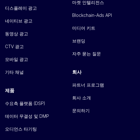
마켓 인텔리전스
디스플레이 광고
Blockchain-Ads API
네이티브 광고
미디어 키트
동영상 광고
브랜딩
CTV 광고
자주 묻는 질문
모바일 광고
회사
기타 채널
파트너 프로그램
제품
회사 소개
수요측 플랫폼 (DSP)
문의하기
데이터 무결성 및 DMP
오디언스 타기팅