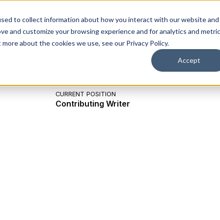
솔루션
플랫폼
리소스
회사
sed to collect information about how you interact with our website and
ove and customize your browsing experience and for analytics and metri
t more about the cookies we use, see our Privacy Policy.
Accept
CURRENT POSITION
Contributing Writer