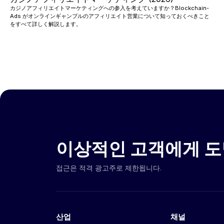
カジノアフィリエイトマーケティングへの参入を考えていますか？Blockchain-
Ads がオンラインギャンブルのアフィリエイト営業について知っておくべきこと
をすべて詳しく解説します。
이상적인 고객에게 도
접근은 적격 광고주로 제한됩니다.
산업
채널