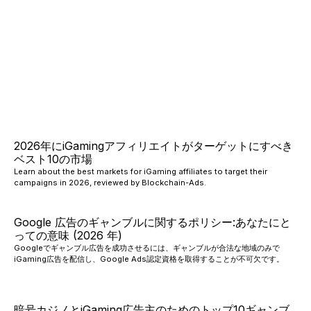
2026年にiGamingアフィリエイトがターゲットにすべき
ベスト10の市場
Learn about the best markets for iGaming affiliates to target their
campaigns in 2026, reviewed by Blockchain-Ads.
Google 広告のギャンブルに関するポリシー:あなたにと
っての意味 (2026 年)
Googleでギャンブル広告を成功させるには、ギャンブルが合法な地域のみで
iGaming広告を配信し、Google Ads認定資格を取得することが不可欠です。
暗号カジノとiGaming広告主のためのトップ10ギャンブ