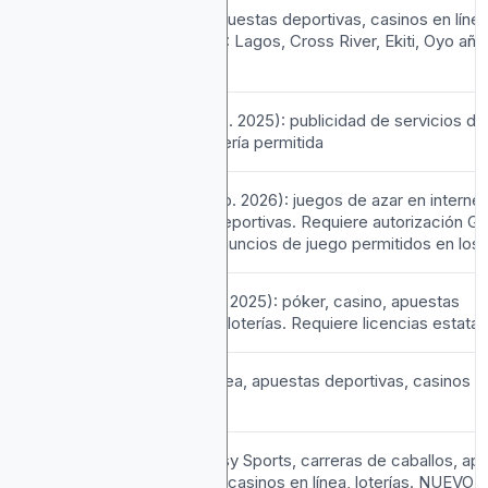
Nigeria
Loterías, apuestas deportivas, casinos en línea
(por
AMPLIADO: Lagos, Cross River, Ekiti, Oyo aña
estado)
(oct. 2025)
Puerto
NUEVO (dic. 2025): publicidad de servicios de 
Rico
por mensajería permitida
EAU (por
NUEVO (feb. 2026): juegos de azar en internet
emirato)
apuestas deportivas. Requiere autorización 
Primeros anuncios de juego permitidos en los
Ucrania
NUEVO (jul. 2025): póker, casino, apuestas
deportivas, loterías. Requiere licencias estatal
Reino
Bingo en línea, apuestas deportivas, casinos en
Unido
loterías
Estados
Daily Fantasy Sports, carreras de caballos, ap
Unidos
deportivas, casinos en línea, loterías. NUEVO: