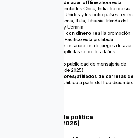
Publicidad de juegos de azar offline
ahora está
prohibido en 35 países, incluidos China, India, Indonesia,
Egipto, Emiratos Árabes Unidos y los ocho países recién
agregados: Bulgaria, Estonia, Italia, Lituania, Irlanda del
Norte, Filipinas, Turquía y Ucrania
Apuestas de Mahjong con dinero real
la promoción
en la región de Asia y el Pacífico está prohibida
Mexico
ahora exige que los anuncios de juegos de azar
incluyan advertencias explícitas sobre los daños
causados por el juego
Texas y Nuevo México
publicidad de mensajería de
lotería prohibida (marzo de 2025)
Anuncios de agregadores/afiliados de carreras de
caballos de EE. UU.
prohibido a partir del 1 de diciembre
de 2025
Requisitos clave de la política
(actualizados para 2026)