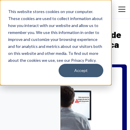
This website stores cookies on your computer.
These cookies are used to collect information about
how you interact with our website and allow us to
Política de juegos de azar de
remember you. We use this information in order to
improve and customize your browsing experience
Google Ads: lo que significa
and for analytics and metrics about our visitors both
para ti (2026)
on this website and other media. To find out more
about the cookies we use, see our Privacy Policy.
Dmitry Makarov
May 4, 2026
iGaming
Accept