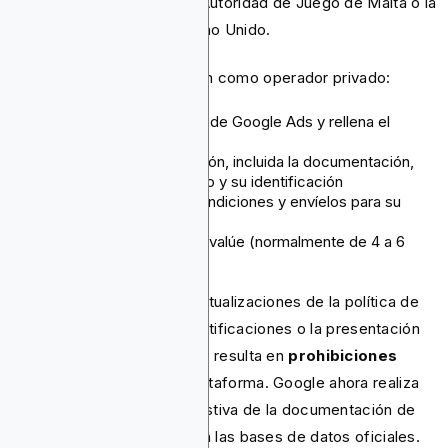
correspondiente, como la Autoridad de Juego de Malta o la
Comisión de Juego del Reino Unido.
Para solicitar la certificación como operador privado:
Visita el Centro de ayuda de Google Ads y rellena el
formulario de solicitud
Proporcione su información, incluida la documentación,
como su licencia de juego y su identificación
Acepte los términos y condiciones y envíelos para su
revisión
Espere a que Google lo evalúe (normalmente de 4 a 6
semanas)
Advertencia:
Según las actualizaciones de la política de
2025, la falsificación de certificaciones o la presentación
de documentación inexacta resulta en
prohibiciones
permanentes
desde la plataforma. Google ahora realiza
una verificación más exhaustiva de la documentación de
licencias comparándola con las bases de datos oficiales.