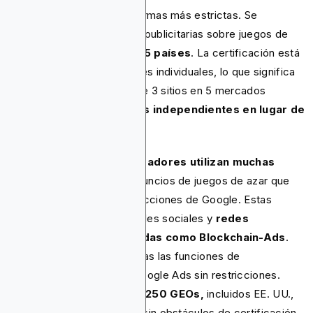
solicitarse con arreglo a normas más estrictas. Se
ampliaron las restricciones publicitarias sobre juegos de
azar fuera
cobertura en 35 países
. La certificación está
limitada a sitios web y países individuales, lo que significa
que ahora un operador tiene 3 sitios en 5 mercados
necesita 15 aprobaciones independientes en lugar de
una
.
Afortunadamente,
los operadores utilizan muchas
alternativas
para crear anuncios de juegos de azar que
eludan las crecientes restricciones de Google. Estas
incluyen plataformas de redes sociales y
redes
publicitarias especializadas como Blockchain-Ads
.
Blockchain-Ads ofrece todas las funciones de
segmentación únicas de Google Ads sin restricciones.
Tienes acceso a más de 250 GEOs,
incluidos EE. UU.,
el Reino Unido y Alemania, sin obstáculos de certificación