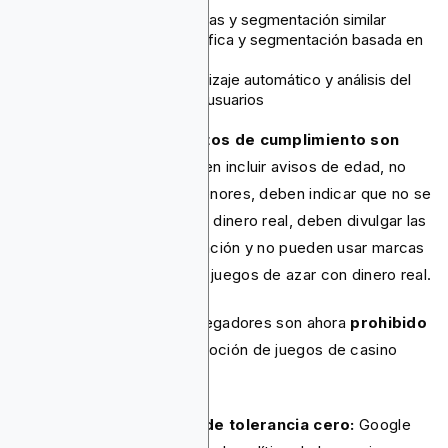
Audiencias personalizadas y segmentación similar
Segmentación demográfica y segmentación basada en
intereses
Optimización del aprendizaje automático y análisis del
comportamiento de los usuarios
Sin embargo, los requisitos de cumplimiento son
estrictos:
Los juegos deben incluir avisos de edad, no
pueden estar dirigidos a menores, deben indicar que no se
ofrecen juegos de azar con dinero real, deben divulgar las
compras dentro de la aplicación y no pueden usar marcas
asociadas a operadores de juegos de azar con dinero real.
Crítico:
Los afiliados y agregadores son ahora
prohibido
explícitamente
de la promoción de juegos de casino
sociales.
Aplicación de la política de tolerancia cero:
Google