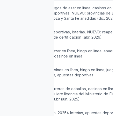
Argentina
Loterías, juegos de azar en línea, casinos en lí
(por
apuestas deportivas. NUEVO: provincias de En
estado)
Ríos, Mendoza y Santa Fe añadidas (dic. 2025
Australia
Apuestas deportivas, loterías. NUEVO: reapert
solicitudes de certificación (abr. 2026)
Austria
Juegos de azar en línea, bingo en línea, apues
deportivas, casinos en línea
Bélgica
Loterías, casinos en línea, bingo en línea, jueg
azar en línea, apuestas deportivas
Brasil
Loterías, carreras de caballos, casinos en línea
NUEVO: requiere licencia del Ministerio de Fin
dominio .bet.br (jun. 2025)
Camerún
NUEVO (ago. 2025): loterías, apuestas deporti