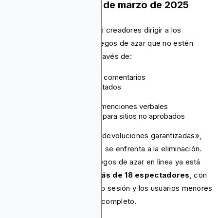
Actualización del 19 de marzo de 2025
YouTube ahora prohíbe a los creadores dirigir a los
espectadores a sitios de juegos de azar que no estén
certificados por Google a través de:
URL en descripciones o comentarios
Enlaces o tarjetas incrustados
Pantallas con logotipos
Referencias de texto o menciones verbales
Códigos promocionales para sitios no aprobados
El contenido que promete «devoluciones garantizadas»,
incluso de sitios aprobados, se enfrenta a la eliminación.
Todo el contenido sobre juegos de azar en línea ya está
restringida por edad a más de 18 espectadores
, con
los usuarios que han cerrado sesión y los usuarios menores
de 18 años bloqueados por completo.