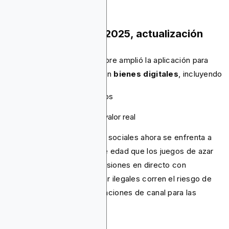
17 de noviembre de 2025, actualización
La actualización de noviembre amplió la aplicación para
cubrir los juegos de azar con
bienes digitales
, incluyendo
Máscaras de videojuegos
NFT
Monedas virtuales con valor real
El contenido de los casinos sociales ahora se enfrenta a
las mismas restricciones de edad que los juegos de azar
con dinero real. Las transmisiones en directo con
contenido de juegos de azar ilegales corren el riesgo de
ser eliminadas, con penalizaciones de canal para las
personas influyentes.