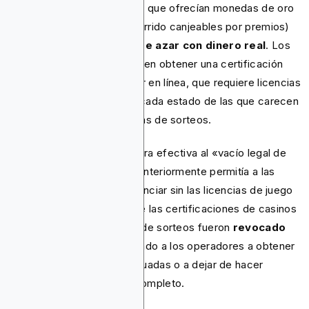
doble moneda (plataformas que ofrecían monedas de oro
para jugar y monedas de barrido canjeables por premios)
Clasificación de juegos de azar con dinero real
. Los
operadores de sorteos deben obtener una certificación
completa de juegos de azar en línea, que requiere licencias
de juego específicas para cada estado de las que carecen
la mayoría de las plataformas de sorteos.
El cambio puso fin de manera efectiva al «vacío legal de
los casinos sociales» que anteriormente permitía a las
plataformas de sorteos anunciar sin las licencias de juego
tradicionales. La mayoría de las certificaciones de casinos
sociales para aplicaciones de sorteos fueron
revocado
retroactivamente
, obligando a los operadores a obtener
las licencias de juego adecuadas o a dejar de hacer
publicidad en Google por completo.