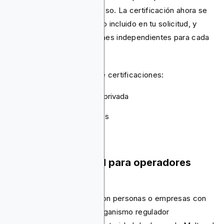
certificación sea más riguroso. La certificación ahora se
limita al sitio web específico incluido en tu solicitud, y
debes obtener certificaciones independientes para cada
país al que desees dirigirte.
Google ofrece tres tipos de certificaciones:
Operadores con licencia privada
Entidades estatales
Juegos de casino sociales
Proceso de solicitud para operadores
privados
Los operadores privados son personas o empresas con
una licencia de juego del organismo regulador