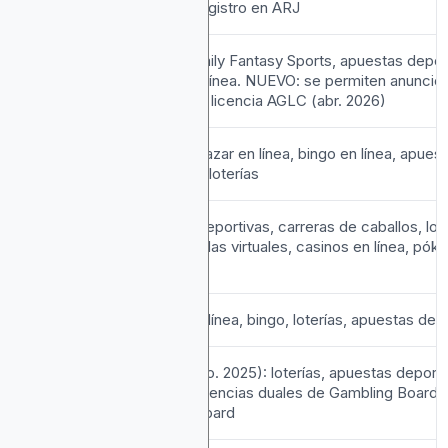
Requiere registro en ARJ
Canadá
Loterías, Daily Fantasy Sports, apuestas depor
(por
casinos en línea. NUEVO: se permiten anuncio
provincia)
Alberta con licencia AGLC (abr. 2026)
Francia
Juegos de azar en línea, bingo en línea, apues
deportivas, loterías
Alemania
Apuestas deportivas, carreras de caballos, lote
tragamonedas virtuales, casinos en línea, póke
línea
México
Casinos en línea, bingo, loterías, apuestas dep
Namibia
NUEVO (ago. 2025): loterías, apuestas deporti
Requiere licencias duales de Gambling Board 
Lotteries Board