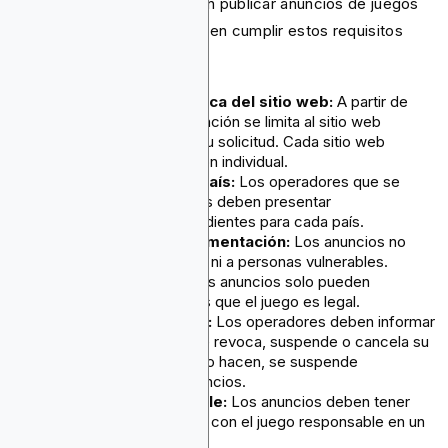
Los anunciantes que quieran publicar anuncios de juegos
de apuestas en Google deben cumplir estos requisitos
políticos esenciales:
Certificación específica del sitio web:
A partir de
abril de 2025, la certificación se limita al sitio web
específico incluido en su solicitud. Cada sitio web
requiere una certificación individual.
Solicitudes país por país:
Los operadores que se
dirijan a varios mercados deben presentar
certificaciones independientes para cada país.
Restricciones de segmentación:
Los anuncios no
deben incluir a menores ni a personas vulnerables.
Países permitidos:
Los anuncios solo pueden
segmentar países en los que el juego es legal.
Informes de licencias:
Los operadores deben informar
de forma proactiva si se revoca, suspende o cancela su
licencia de juego; si no lo hacen, se suspende
inmediatamente los anuncios.
Publicidad responsable:
Los anuncios deben tener
información relacionada con el juego responsable en un
lugar destacado.