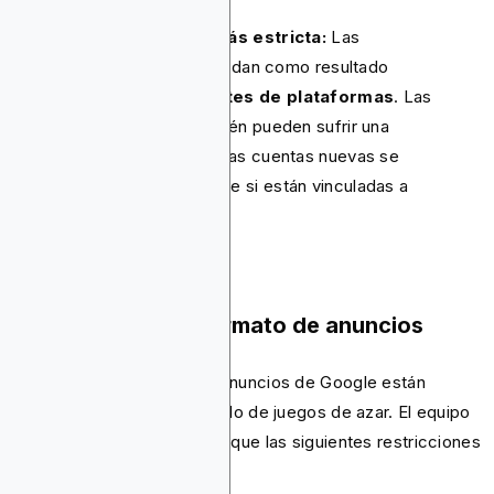
La aplicación es ahora más estricta:
Las
certificaciones falsificadas dan como resultado
prohibiciones permanentes de plataformas
. Las
cuentas relacionadas también pueden sufrir una
suspensión permanente, y las cuentas nuevas se
suspenden automáticamente si están vinculadas a
infracciones anteriores.
Restricciones de formato de anuncios
No todos los formatos de anuncios de Google están
disponibles para el contenido de juegos de azar. El equipo
de Blockchain-Ads verificó que las siguientes restricciones
estarán vigentes para 2026: