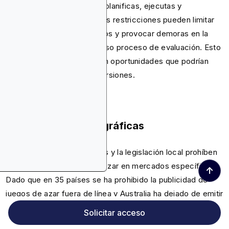
políticas determinan cómo planificas, ejecutas y
supervisas tus anuncios. Las restricciones pueden limitar
quién puede ver tus anuncios y provocar demoras en la
aprobación debido al extenso proceso de evaluación. Esto
puede hacer que se pierdan oportunidades que podrían
haber generado más conversiones.
2. Limitaciones geográficas
Las políticas de Google Ads y la legislación local prohíben
los anuncios de juegos de azar en mercados específicos.
↑
Dado que en 35 países se ha prohibido la publicidad de
juegos de azar fuera de línea y Australia ha dejado de emitir
nuevas certificaciones por completo, las condiciones
Solicitar acceso
geográficas siguen reduciéndose.