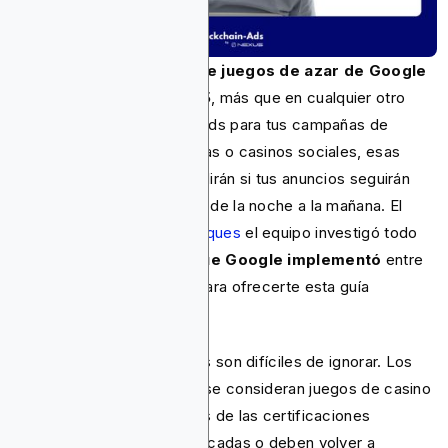
La política de anuncios de juegos de azar de Google
cambió 18 veces en 2025
, más que en cualquier otro
año. Si confías en Google Ads para tus campañas de
casinos, apuestas deportivas o casinos sociales, esas
actualizaciones ahora decidirán si tus anuncios seguirán
publicándose o se cerrarán de la noche a la mañana. El
Anuncios de cadena de bloques
el equipo investigó todo
18 cambios de política que Google implementó
entre
abril y diciembre de 2025 para ofrecerte esta guía
completa de 2026.
Los cambios en los titulares son difíciles de ignorar. Los
casinos con sorteos ya no se consideran juegos de casino
sociales, por lo que muchas de las certificaciones
existentes ya han sido revocadas o deben volver a