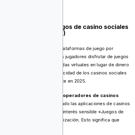
Certificación de juegos de casino sociales
(reglas actualizadas)
Los casinos sociales son plataformas de juego por
diversión que permiten a los jugadores disfrutar de juegos
tipo casino utilizando monedas virtuales en lugar de dinero
real. Las reglas para la publicidad de los casinos sociales
cambiaron significativamente en 2025.
Buenas noticias para los operadores de casinos
sociales:
Google ha eliminado las aplicaciones de casinos
sociales de la categoría de interés sensible «Juegos de
azar» con fines de personalización. Esto significa que
ahora puedes usar: