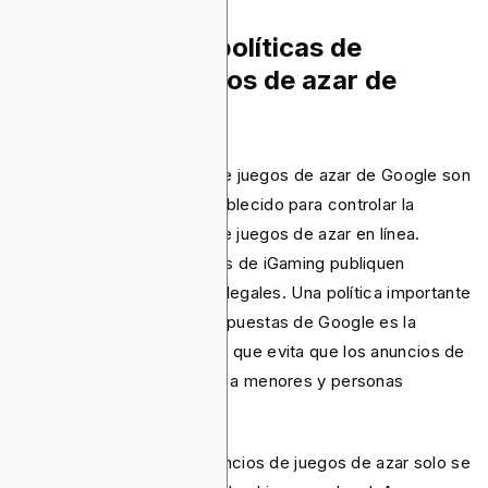
¿Cuáles son las políticas de
anuncios de juegos de azar de
Google?
Las políticas publicitarias de juegos de azar de Google son
normas que Google ha establecido para controlar la
promoción del contenido de juegos de azar en línea.
Impiden que los anunciantes de iGaming publiquen
anuncios dañinos, falsos e ilegales. Una política importante
de anuncios de juegos de apuestas de Google es la
segmentación responsable, que evita que los anuncios de
juegos de apuestas lleguen a menores y personas
vulnerables.
Otra política es que los anuncios de juegos de azar solo se