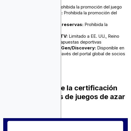
Anuncios de Gmail:
Prohibida la promoción del juego
Anuncios de compras:
Prohibida la promoción del
juego
Anuncios gráficos de reservas:
Prohibida la
promoción del juego
Cabecera de Google TV:
Limitado a EE. UU., Reino
Unido y Brasil solo para apuestas deportivas
Anuncios de Demand Gen/Discovery:
Disponible en
18 países aprobados a través del portal global de socios
editores certificados
¿Cómo se obtiene la certificación
para los anuncios de juegos de azar
en Google?