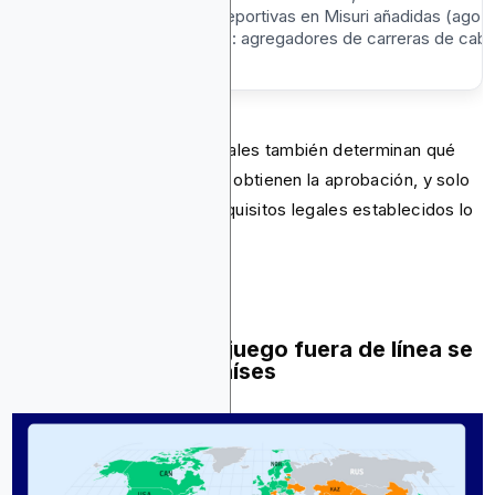
(por
apuestas deportivas en Misuri añadidas (ago. 
estado)
PROHIBIDO: agregadores de carreras de caba
(dic. 2025)
Las leyes federales y estatales también determinan qué
anuncios de juegos de azar obtienen la aprobación, y solo
los que cumplen con los requisitos legales establecidos lo
aprueban.
Las restricciones al juego fuera de línea se
expandieron a 35 países