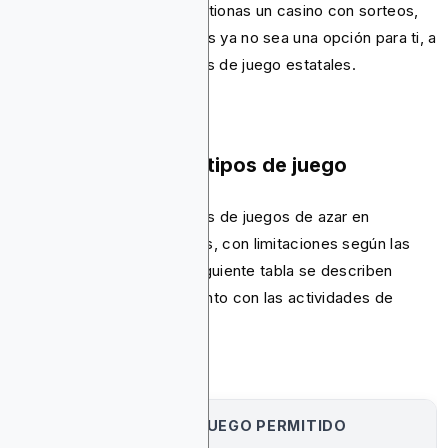
En pocas palabras:
Si gestionas un casino con sorteos,
es probable que Google Ads ya no sea una opción para ti, a
menos que poseas licencias de juego estatales.
Países permitidos y tipos de juego
Google permite los anuncios de juegos de azar en
aproximadamente 55 países, con limitaciones según las
normativas locales. En la siguiente tabla se describen
algunos de estos países, junto con las actividades de
juego admitidas:
PAÍS
TIPO DE JUEGO PERMITIDO