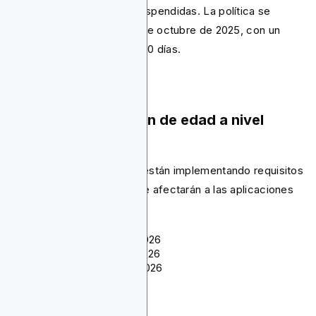
pueden ser eliminadas o suspendidas. La política se
anunció inicialmente el 30 de octubre de 2025, con un
plazo de cumplimiento de 30 días.
Leyes de verificación de edad a nivel
estatal
Varios estados de EE. UU. están implementando requisitos
de verificación de edad que afectarán a las aplicaciones
de juegos de azar:
Texas:
1 de enero de 2026
Utah:
Mayo y julio de 2026
Luisiana:
1 de julio de 2026