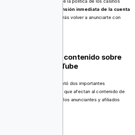
afirma que las violaciones de la política de los casinos
sociales resultan en
suspensión inmediata de la cuenta
sin previo aviso
, y no podrás volver a anunciarte con
ellos.
Restricciones de contenido sobre
apuestas en YouTube
En 2025, YouTube implementó dos importantes
actualizaciones de políticas que afectan al contenido de
juegos de azar y que todos los anunciantes y afiliados
deben comprender.