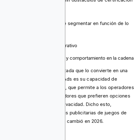
que superar.
También existe la opción de segmentar en función de lo
siguiente:
Dispositivo/sistema operativo
Navegador
Actividad del monedero y comportamiento en la cadena
La característica más avanzada que lo convierte en una
mejor alternativa a Google Ads es su capacidad de
segmentación criptográfica, que permite a los operadores
de casinos llegar a los jugadores que prefieren opciones
de juego centradas en la privacidad. Dicho esto,
empecemos por las políticas publicitarias de juegos de
azar de Google y por lo que cambió en 2026.