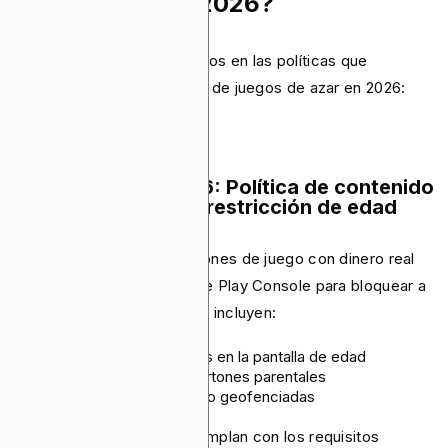
¿Qué pasará en 2026?
Google ha anunciado cambios en las políticas que
afectarán a los anunciantes de juegos de azar en 2026:
28 de enero de 2026: Política de contenido
de Google Play con restricción de edad
Las aplicaciones con funciones de juego con dinero real
deben usar las funciones de Play Console para bloquear a
los menores. Los requisitos incluyen:
Indicaciones obligatorias en la pantalla de edad
Revestimientos para portones parentales
Restricciones de acceso geofenciadas
Las aplicaciones que no cumplan con los requisitos