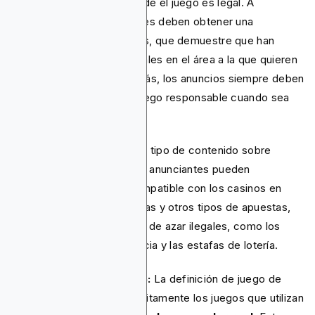
pueden usar en países donde el juego es legal. A
continuación, los anunciantes deben obtener una
certificación de Google Ads, que demuestre que han
cumplido los requisitos legales en el área a la que quieren
segmentar anuncios. Además, los anuncios siempre deben
incluir mensajes sobre el juego responsable cuando sea
necesario.
Google también restringe el tipo de contenido sobre
juegos de apuestas que los anunciantes pueden
promocionar. Si bien es compatible con los casinos en
línea, las apuestas deportivas y otros tipos de apuestas,
están prohibidos los juegos de azar ilegales, como los
sitios de apuestas sin licencia y las estafas de lotería.
Actualización 2025-2026:
La definición de juego de
Google ahora incluye explícitamente los juegos que utilizan