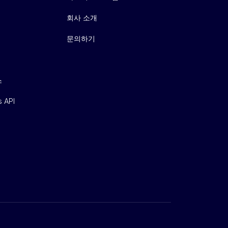
회사 소개
문의하기
스
s API