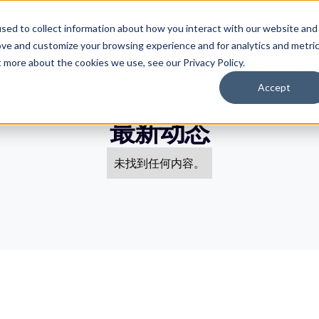
솔루션
플랫폼
리소스
회사
sed to collect information about how you interact with our website and
ove and customize your browsing experience and for analytics and metri
t more about the cookies we use, see our Privacy Policy.
Accept
最新动态
未找到任何内容。