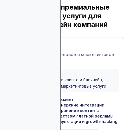
7. Crowdcreate: премиальные
маркетинговые услуги для
крипто и блокчейн компаний
About Crowdcreate
Премиальное консалтинговое и маркетинговое
агентство для сферы
BEST FOR
Подходит для брендов крипто и блокчейн,
ищущих комплексные маркетинговые услуги
Коммьюнити-менеджмент
✓
Инфлюенсеры и партнерские интеграции
✓
Создание и распространение контента
✓
Продвижение посредством платной рекламы
✓
Стратегические консультации и growth-hacking
✓