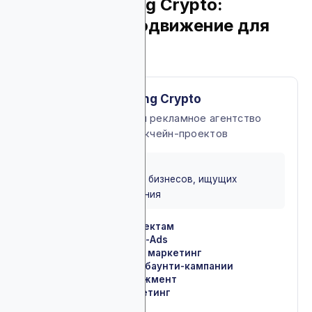
2. LeanMarketing Crypto:
практичное продвижение для
Web3
About LeanMarketing Crypto
Web3 маркетинговое и рекламное агентство
полного цикла для блокчейн-проектов
BEST FOR
Подойдет для крипто бизнесов, ищущих
результативные решения
Консультация по проектам
✓
Реклама в Blockchain-Ads
✓
Post-ICO/IEO/IDO/STO маркетинг
✓
Продвижение через баунти-кампании
✓
Коммьюнити-менеджмент
✓
PR и influencer-маркетинг
✓
Аирдропы
✓