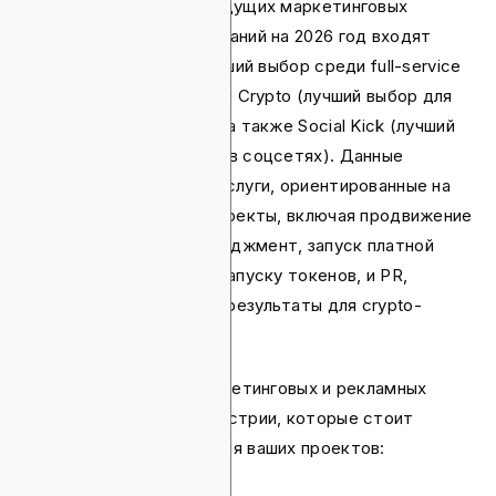
В список однозначно ведущих маркетинговых
агентств для Web3 компаний на 2026 год входят
CryptoTrafficMarket (лучший выбор среди full-service
агентств), LeanMarketing Crypto (лучший выбор для
performance-кампаний), а также Social Kick (лучший
выбор для продвижения в соцсетях). Данные
агентства предлагают услуги, ориентированные на
блокчейн, NFT и DeFi-проекты, включая продвижение
через коммьюнити-менеджмент, запуск платной
рекламы, стратегии по запуску токенов, и PR,
демонстрируя хорошие результаты для crypto-
экосистем.
Полный список из 11 маркетинговых и рекламных
агентств для Web3 индустрии, которые стоит
выбрать для продвижения ваших проектов: