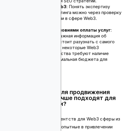
разработку с нуля для SEO стратегий.
Оцените опыт в Web3
: Понять экспертизу
агентства для маркетинга можно через проверку
их кейсов с проектами в сфере Web3.
Ознакомьтесь с условиями оплаты услуг
:
Последняя, не маловажная информация об
агентстве, которую стоит разузнать с самого
начала, учитывая, что некоторые Web3
маркетинговые агентства требуют наличие
существенного минимальная бюджета для
проектной оплаты.
Какие агентства для продвижения
Web3-проектов лучше подходят для
работы с токенами?
Среди маркетинговых агентств для Web3 сферы из
обзоров выше, наиболее опытные в привлечении