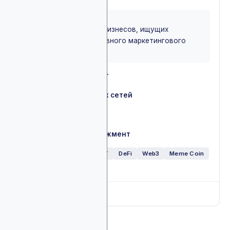
BEST FOR
Идеально для Web3-бизнесов, ищущих
надежного и эффективного маркетингового
партнера
Influencer-маркетинг
✓
PR
✓
Ведение социальных сетей
✓
Платная реклама
✓
Медиабаинг
✓
SEO
✓
Коммьюнити-менеджмент
✓
Крипто обменники
NFT
DeFi
Web3
Meme Coin
RWA
Глобально
Full breakdown
▼