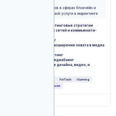
BEST FOR
Подойдет для проектов в сферах блокчейн и
iGaming, ищущих full-stack услуги в маркетинге
Web3 и крипто маркетинговые стратегии
✓
Ведение социальных сетей и коммьюнити-
✓
менеджмент
Инфлюенс-маркетинг
✓
PR, пресс-релизы и расширение охвата в медиа
✓
пространстве
SEO и контент-маркетинг
✓
Платная реклама и медиабаинг
✓
Креативное создание дизайна, видео, и
✓
лендингов
Обменники
NFT
DeFi
FinTech
iGaming
Токен-проекты
Глобально
Full breakdown
▼