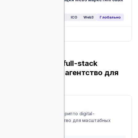
стратегий
Обменники
NFT
DeFi
ICO
Web3
Глобально
Full breakdown
▼
5. Ninja Promo: full-stack
маркетинговое агентство для
Web3 и крипто
About Ninja Promo
Полноценное Web3 и крипто digital-
маркетинговое агентство для масштабных
рекламных кампаний