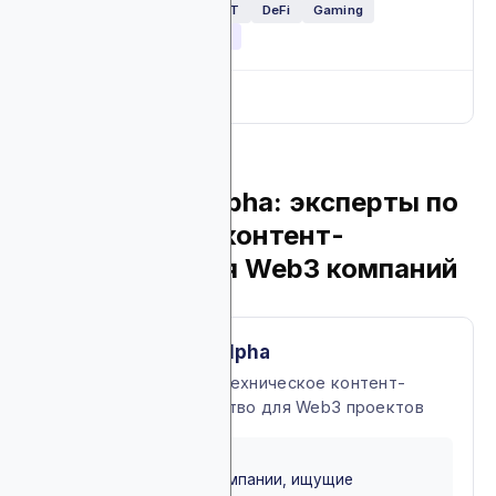
Web3
Обменники
NFT
DeFi
Gaming
Ecommerce
Глобально
Full breakdown
▼
8. Blockchain Alpha: эксперты по
техническому контент-
маркетингу для Web3 компаний
About Blockchain Alpha
Специализированное техническое контент-
маркетинговое агентство для Web3 проектов
BEST FOR
Блокчейн и крипто компании, ищущие