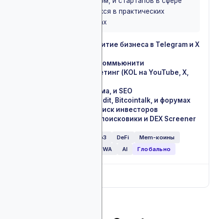
токенов, DeFi платформ, и стартапов в сфере
блокчейн, нуждающихся в практических
маркетинговых услугах
Продвижение и развитие бизнеса в Telegram и X
✓
(Twitter)
Ведение и работа с коммьюнити
✓
PR и influencer-маркетинг (KOL на YouTube, X,
✓
Telegram)
PPC, нативная реклама, и SEO
✓
Продвижение на Reddit, Bitcointalk, и форумах
✓
Email-маркетинг и поиск инвесторов
✓
Оптимизация под AI-поисковики и DEX Screener
✓
Крипто обменники
Web3
DeFi
Mem-коины
NFT
ICO
GameFi
RWA
AI
Глобально
Full breakdown
▼