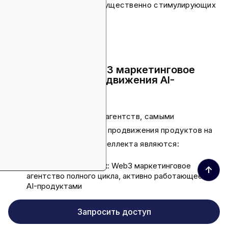
кампаний и аирдропов, существенно стимулирующих
развитие проектов.
Какое лучшее Web3 маркетинговое
агентство для продвижения AI-
проектов?
Из всех рассмотренных агентств, самыми
выдающимися в области продвижения продуктов на
базе искусственного интеллекта являются:
CryptoTrafficMarket
: Web3 маркетинговое
↑
агентство полного цикла, активно работающее с
AI-продуктами
Social Kick
: нишевое маркетинговое агентство в
Запросить доступ
сфере SMM для продвижения проектов Web3,
iGaming и ИИ