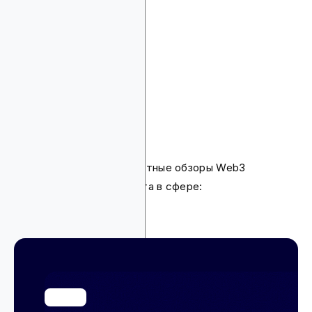
CryptoTrafficMarket
LeanMarketing Crypto
Social Kick
Lunar Strategy
Ninja Promo
Coinbound
Crowdcreate
Blockchain Alpha
Hype Partners
x10 Agency
Reblonde
Ниже вы найдете компактные обзоры Web3
агентств, их услуг и опыта в сфере: