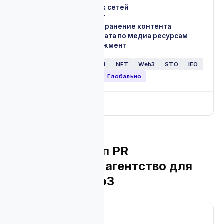
Ведение социальных сетей
✓
Influencer-маркетинг
✓
Создание и распространение контента
✓
PR и расширение охвата по медиа ресурсам
✓
Коммьюнити-менеджмент
✓
Крипто обменники
DeFi
NFT
Web3
STO
IEO
ICO
Запуски токенов
Глобально
Full breakdown
▼
11. Reblonde: топ PR
маркетинговое агентство для
crypto, AI и Web3
About Reblonde