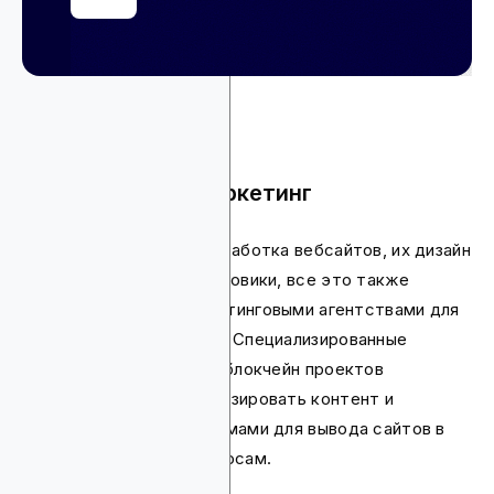
SEO и контент-маркетинг
Создание контента, разработка вебсайтов, их дизайн
и оптимизация под поисковики, все это также
предоставляется маркетинговыми агентствами для
компаний в сфере Web3. Специализированные
стратегии для крипто и блокчейн проектов
позволяют лучше оптимизировать контент и
манипулировать алгоритмами для вывода сайтов в
топы по поисковым запросам.