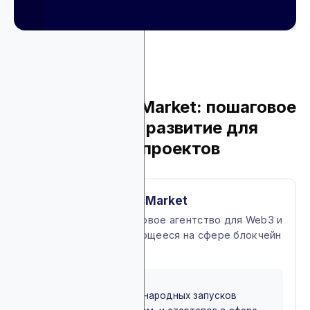
1. CryptoTrafficMarket: пошаговое
маркетинговое развитие для
Web3 и крипто проектов
About CryptoTrafficMarket
Full-service маркетинговое агентство для Web3 и
крипто, специализирующееся на сфере блокчейн
с 2017 года
BEST FOR
Подходит для международных запусков