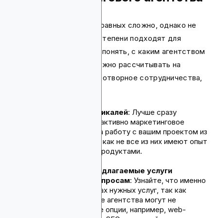
Выбрать лучшего среди равных сложно, однако не
все агентства в равной степени подходят для
каждого бизнеса. Чтобы понять, с каким агентством
для маркетинга Web3 можно рассчитывать на
продолжительное и плодотворное сотрудничества,
сперва:
Изучите охват вертикалей
: Лучше сразу
уточнить, насколько активно маркетинговое
агентство берется за работу с вашим проектом из
Web3 индустрии, так как не все из них имеют опыт
работы с нишевыми продуктами.
Убедитесь, что предлагаемые услуги
отвечают вашим запросам
: Узнайте, что именно
предлагается в рамках нужных услуг, так как
некоторые рекламные агентства могут не
покрывать отдельные опции, например, web-