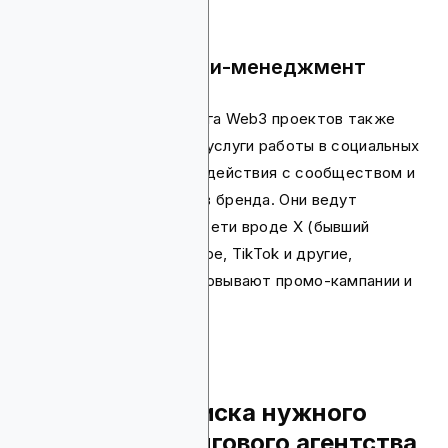
SMM и коммьюнити-менеджмент
Агентства для маркетинга Web3 проектов также
могут предложить свои услуги работы в социальных
сетях, активного взаимодействия с сообществом и
продвижения нарративов бренда. Они ведут
брендовые социальные сети вроде X (бывший
Twitter), Telegram, YouTube, TikTok и другие,
разрабатывают и реализовывают промо-кампании и
воронки.
Советы для поиска нужного
Web3 маркетингового агентства