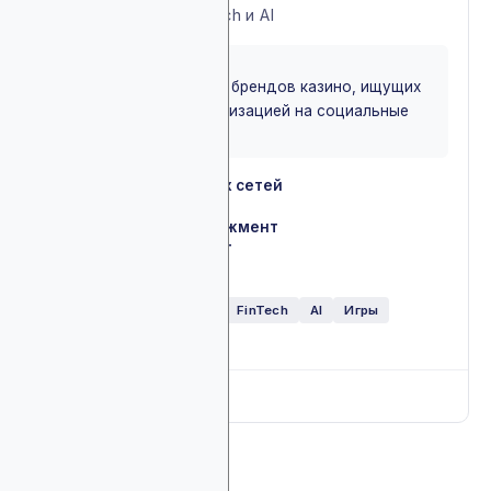
крипто, iGaming, FinTech и AI
BEST FOR
Идеально для Web3 и брендов казино, ищущих
агентство со специализацией на социальные
сети
Ведение социальных сетей
✓
Создание контента
✓
Коммьюнити-менеджмент
✓
Influencer-маркетинг
✓
Платная реклама
✓
Web3
NFT
iGaming
FinTech
AI
Игры
Глобально
Full breakdown
▼