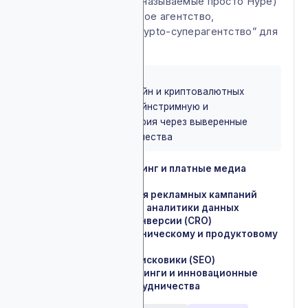
Hype Partners (иногда называемые просто Hype)
это Web3 маркетинговое агентство,
преобразившееся в “crypto-суперагентство” для
многих экосистем
BEST FOR
Идеально для блокчейн и криптовалютных
проектов, ищущих мейнстримную и
устоявшуюся аудитория через выверенные
кампании и сотрудничества
Performance-маркетинг и платные медиа
✓
размещения
Запуск и оптимизация рекламных кампаний
✓
Аудиты и интеграция аналитики данных
✓
Оптимизация под конверсии (CRO)
✓
Консультация по техническому и продуктовому
✓
маркетингу
Оптимизация под поисковики (SEO)
✓
Корпоративные тренинги и инновационные
✓
программы для сотрудничества