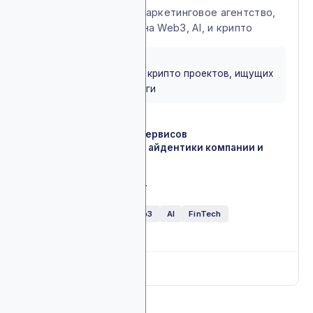
Технологическое PR маркетинговое агентство,
специализирующееся на Web3, AI, и крипто
BEST FOR
Идеально для Web3 и крипто проектов, ищущих
качественные PR услуги
Web3 PR
✓
PR для продуктов и сервисов
✓
Создание публичной айдентики компании и
✓
бренда
Краудфандинг
✓
Кризис-менеджмент
✓
Крипто обменники
Web3
AI
FinTech
Глобально
Full breakdown
▼