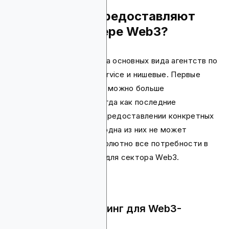
Какие услуги предоставляют
агентства в сфере Web3?
В целом, существует два основных вида агентств по
маркетингу Web3; full-service и нишевые. Первые
стараются охватить как можно больше
маркетинговых сфер, тогда как последние
сосредотачиваются на предоставлении конкретных
услуг. Тем не менее, ни одна из них не может
безусловно закрыть абсолютно все потребности в
продвижении, особенно для сектора Web3.
Full service маркетинг для Web3-
проектов