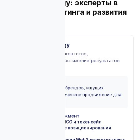
4. Lunar Strategy: эксперты в
области маркетинга и развития
Web3
About Lunar Strategy
Web3 маркетинговое агентство,
ориентированное на достижение результатов
для крипто-проектов
BEST FOR
Подойдет для crypto-брендов, ищущих
эффективное стратегическое продвижение для
своих продуктов
Коммьюнити-менеджмент
✓
Маркетинг запусков ICO и токенсейл
✓
Помощь в разработке позиционирования
✓
бренда
Разработка и реализация Web3 маркетинговых
✓