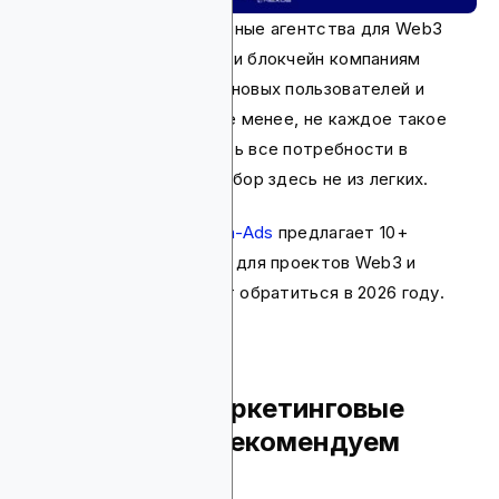
Маркетинговые и рекламные агентства для Web3
сферы помогают крипто и блокчейн компаниям
эффективно привлекать новых пользователей и
развивать бизнес. Тем не менее, не каждое такое
агентство может закрыть все потребности в
продвижении, так что выбор здесь не из легких.
В этой статье
Blockchain-Ads
предлагает 10+
маркетинговых агентств для проектов Web3 и
крипто, к которым стоит обратиться в 2026 году.
Какие Web3 маркетинговые
агентства мы рекомендуем