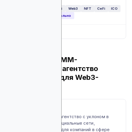
Крипто обменники
DeFi
Web3
NFT
CeFi
ICO
Запуски токенов
Глобально
Full breakdown
▼
3. Social Kick: SMM-
маркетинговое агентство
полного цикла для Web3-
проектов
About Social Kick
Web3 маркетинговое агентство с уклоном в
продвижение через социальные сети,
предлагающее услуги для компаний в сфере