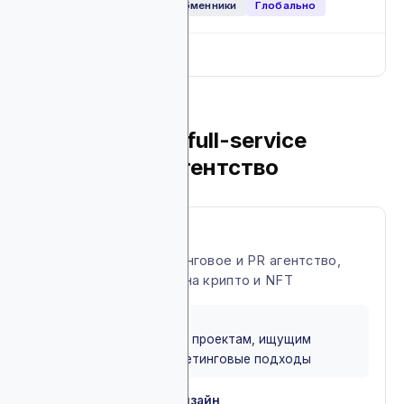
Web3
NFT
DeFi
Обменники
Глобально
Full breakdown
▼
10. x10 Agency: full-service
крипто и NFT агентство
About x10 Agency
Полноценное маркетинговое и PR агентство,
специализирующееся на крипто и NFT
BEST FOR
Подходит Web3 и NFT проектам, ищущим
результативные маркетинговые подходы
Web-разработка и дизайн
✓