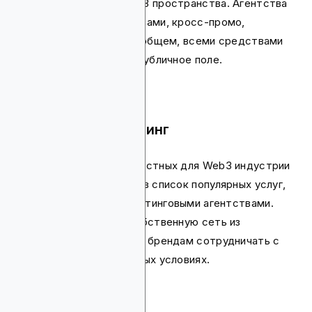
медиа ресурсы для Web3 пространства. Агентства
занимаются пресс-релизами, кросс-промо,
публикацией обзоров, в общем, всеми средствами
для вывода компаний в публичное поле.
Инфлюенс-маркетинг
Продвижение через известных для Web3 индустрии
личностей тоже входит в список популярных услуг,
предоставляемых маркетинговыми агентствами.
Многие из них имеют собственную сеть из
инфлюенсеров, позволяя брендам сотрудничать с
авторами на эксклюзивных условиях.