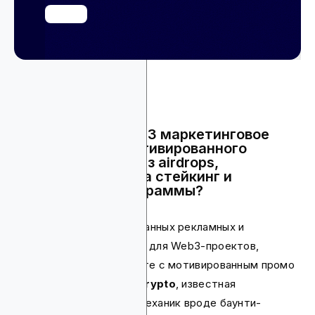
Какое лучшее Web3 маркетинговое
агентство для мотивированного
продвижения через airdrops,
вознаграждения за стейкинг и
реферальные программы?
Среди всех рекомендованных рекламных и
маркетинговых агентств для Web3-проектов,
наибольший опыт в работе с мотивированным промо
имеет
LeanMarketing Crypto
, известная
разработкой вирусных механик вроде баунти-