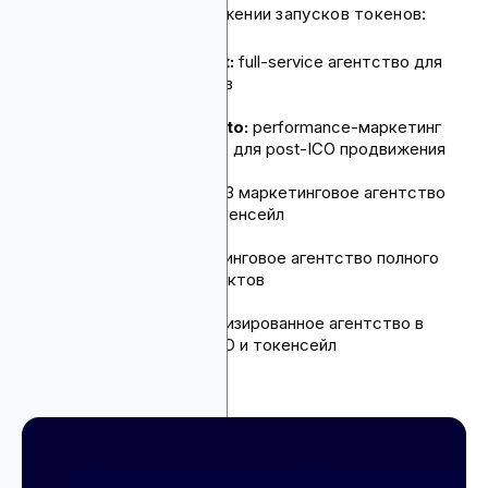
пользователей и продвижении запусков токенов:
CryptoTrafficMarket:
full-service агентство для
ICO и запуска токенов
LeanMarketing Crypto:
performance-маркетинг
рекламное агентство для post-ICO продвижения
Lunar Strategy:
Web3 маркетинговое агентство
для запуска ICO и токенсейл
Ninja Promo:
маркетинговое агентство полного
цикла для токен проектов
x10 Agency:
специализированное агентство в
продвижении NFT, ICO и токенсейл