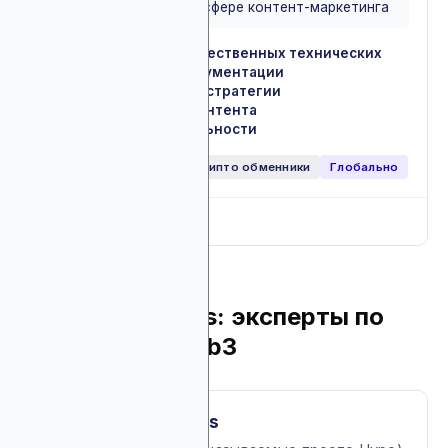
экспертные услуги в сфере контент-маркетинга
Проектирование качественных технических
✓
продуктов и API-документации
Разработка контент стратегии
✓
Распространение контента
✓
Аудит производительности
✓
DAO
DeFi
Web3
Крипто обменники
Глобально
Full breakdown
▼
9. Hype Partners: эксперты по
маркетингу Web3
About Hype Partners