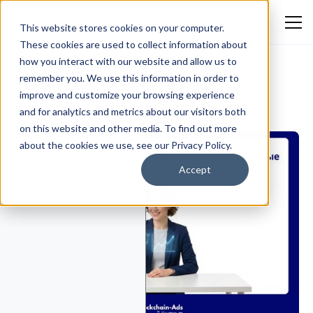
This website stores cookies on your computer.
These cookies are used to collect information about
how you interact with our website and allow us to
Лучшие маркетинговые
remember you. We use this information in order to
improve and customize your browsing experience
агентства для Web3
and for analytics and metrics about our visitors both
Dmitry Makarov
July 23, 2026
Крипто и Web3
on this website and other media. To find out more
about the cookies we use, see our Privacy Policy.
Accept