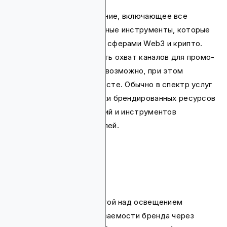
Полноценное обслуживание, включающее все
маркетинговые и рекламные инструменты, которые
подойдут для работы со сферами Web3 и крипто.
Основная идея: расширить охват каналов для промо-
кампаний насколько это возможно, при этом
управляя ими в одном месте. Обычно в спектр услуг
входит все от разработки брендированных ресурсов
до разного типа стратегий и инструментов
привлечения пользователей.
PR & Брендинг
Все, что связано с работой над освещением
проектов и ростом узнаваемости бренда через