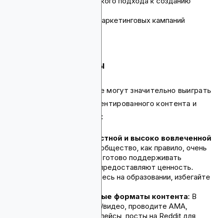
принятие стратегического подхода к созданию
контента
реализацию целевых маркетинговых кампаний
Контент-криейторы
Контент-криейторы также могут значительно выиграть
от включения крипто-ориентированного контента и
маркетинговых стратегий:
Использование страстной и высоко вовлеченной
аудитории
: Криптосообщество, как правило, очень
активно в интернете и готово поддерживать
криейторов, которые предоставляют ценность.
Просто сосредоточьтесь на образовании, избегайте
хайпа.
Множественные новые форматы контента
: В
дополнение к статьям/видео, проводите AMA,
твиттерские треды, спейсы, посты на Reddit для