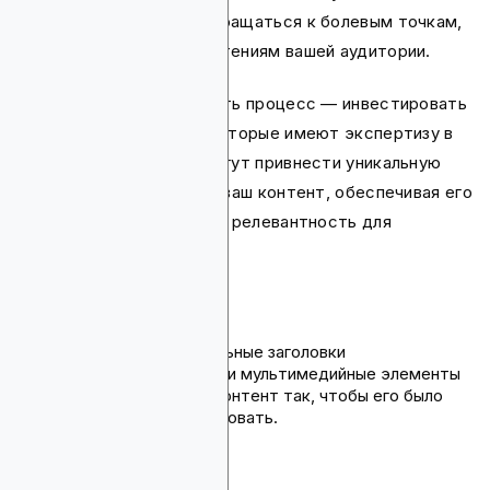
контента необходимо обращаться к болевым точкам,
потребностям и предпочтениям вашей аудитории.
Один из способов ускорить процесс — инвестировать
в контент-криейторов, которые имеют экспертизу в
криптоиндустрии. Они могут привнести уникальную
перспективу и инсайты в ваш контент, обеспечивая его
точность, актуальность и релевантность для
криптосообщества.
Убедитесь, что они:
Используют убедительные заголовки
Включают визуальные и мультимедийные элементы
Структурируют ваш контент так, чтобы его было
легко читать и навигировать.