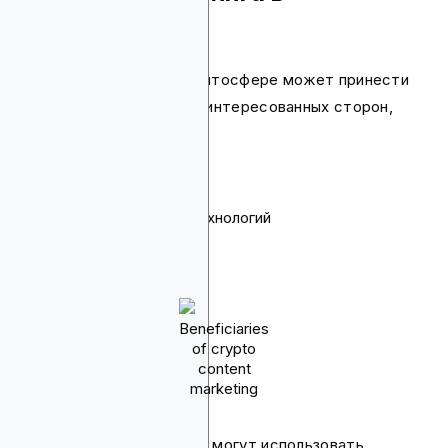
криптосфере?
Контент-маркетинг в криптосфере может принести
пользу широкому кругу заинтересованных сторон,
включая:
криптостартапы
контент-криейторов
компании блокчейн-технологий
Beneficiaries
of crypto
content
marketing
Эти различные структуры могут использовать