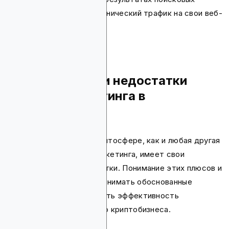
систем и привлекать органический трафик на свои веб-
сайты.
Преимущества и недостатки
контент-маркетинга в
криптосфере
Контент-маркетинг в криптосфере, как и любая другая
стратегия цифрового маркетинга, имеет свои
преимущества и недостатки. Понимание этих плюсов и
минусов поможет вам принимать обоснованные
решения и максимизировать эффективность
контентных усилий вашего криптобизнеса.