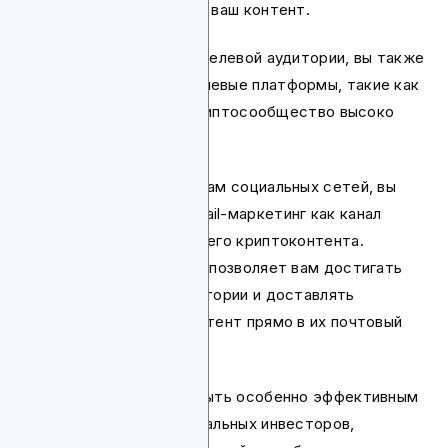
и эффективно продвигать ваш контент.
В зависимости от вашей целевой аудитории, вы также
можете рассмотреть нишевые платформы, такие как
Reddit или Discord, где криптосообщество высоко
активно.
В дополнение к платформам социальных сетей, вы
можете рассмотреть email-маркетинг как канал
распространения для вашего криптоконтента.
Построение email-списка позволяет вам достигать
высоко вовлеченной аудитории и доставлять
персонализированный контент прямо в их почтовый
ящик.
Email-маркетинг может быть особенно эффективным
для взращивания потенциальных инвесторов,