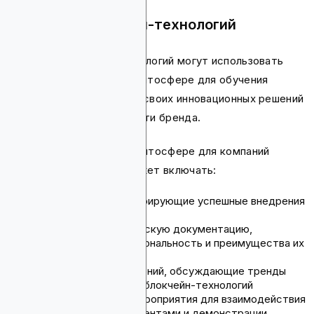
Компании блокчейн-технологий
Компании блокчейн-технологий могут использовать
контент-маркетинг в криптосфере для обучения
клиентов, демонстрации своих инновационных решений
и построения узнаваемости бренда.
Контент-маркетинг в криптосфере для компаний
блокчейн-технологий может включать:
Кейс-стади, демонстрирующие успешные внедрения
блокчейн-технологий
Белые книги и техническую документацию,
объясняющую функциональность и преимущества их
решений
Статьи лидерства мнений, обсуждающие тренды
индустрии и будущее блокчейн-технологий
Вебинары и онлайн-мероприятия для взаимодействия
с потенциальными клиентами и демонстрации