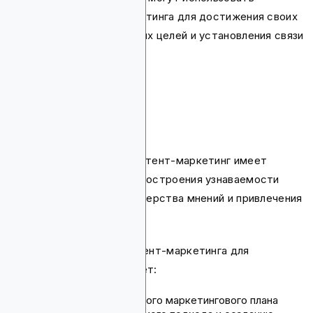
стратегии контент-маркетинга для достижения своих
конкретных маркетинговых целей и установления связи
с целевой аудиторией.
Криптостартапы
Для криптостартапов контент-маркетинг имеет
решающее значение для построения узнаваемости
бренда, установления лидерства мнений и привлечения
идеальной аудитории.
Успешная стратегия контент-маркетинга для
криптостартапов включает:
разработку комплексного маркетингового плана