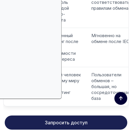
контроль
соответствовать
командой
правилам обмена
крипто-
проекта
Ликвидность
Медленный
Мгновенно на
листинг после
обмене после IEO
ICO в
зависимости
от интереса
Инвесторы
Любой человек
Пользователи
по всему миру
обменов –
через
большая, но
маркетинг
сосредоточенная
↑
база
Ключевые показатели эффективности (KPI) контент-
Запросить доступ
маркетинга варьируются в зависимости от цели, но