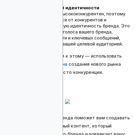
Установление сильной идентичности
бренда.
Крипторынок высококонкурентен, поэтому
крайне важно отличаться от конкурентов и
устанавливать уникальную идентичность бренда. Это
включает определение голоса вашего бренда,
визуальной идентичности и ключевых сообщений,
которые резонируют с вашей целевой аудиторией.
Один из способов подойти к этому — использовать
Стратегию Голубого океана
создания нового рынка
вокруг вашего бренда вместо конкуренции.
Сильная идентичность бренда поможет вам создавать
последовательный и связный контент, который
отражает ценности вашего бренда и вовлекает вашу