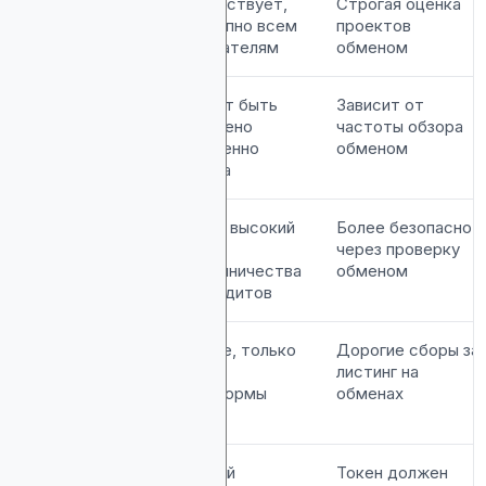
Контроль
Отсутствует,
Строгая оценка
доступно всем
проектов
покупателям
обменом
Скорость
Может быть
Зависит от
запущено
частоты обзора
мгновенно
обменом
всегда
Безопасность
Более высокий
Более безопасно
риск
через проверку
мошенничества
обменом
без аудитов
Затраты
Низкие, только
Дорогие сборы за
сборы
листинг на
платформы
обменах
Контроль
Полный
Токен должен