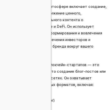
Контент-маркетинг в криптосфере включает создание,
распространение и продвижение ценного,
релевантного и увлекательного контента о
криптовалютах, блокчейне и DeFi. Он использует
контент для обучения, информирования и вовлечения
криптосообщества, привлечения инвесторов и
построения узнаваемости бренда вокруг вашего
продукта.
Контент-маркетинг для блокчейн-стартапов — это
гораздо больше, чем просто создание блог-постов или
обновлений в социальных сетях. Он охватывает
широкий спектр контентных форматов, включая:
статьи
белые книги (whitepaper)
инфографику