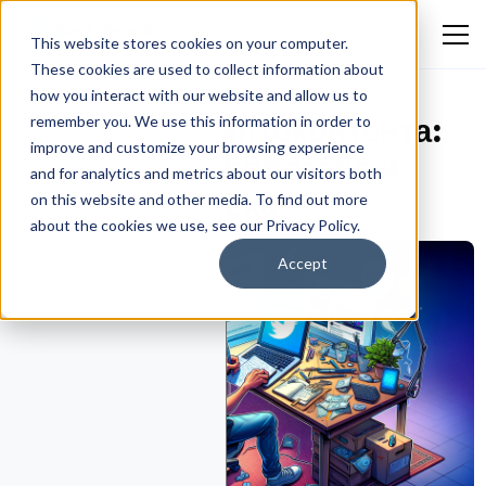
This website stores cookies on your computer.
These cookies are used to collect information about
how you interact with our website and allow us to
Маркетинг криптоконтента:
remember you. We use this information in order to
improve and customize your browsing experience
основное руководство и
and for analytics and metrics about our visitors both
стратегии успеха
on this website and other media. To find out more
about the cookies we use, see our Privacy Policy.
Ekokotu Emmanuel Eguono
May 12, 2026
Крипто и Web3
Accept