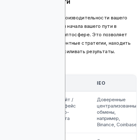
производительности
Отслеживание и анализ производительности вашего
контента необходимы для начала вашего пути в
контент-маркетинге в криптосфере. Это позволяет
вам оценивать ваши контентные стратегии, находить
способы их улучшения и усиливать результаты.
ICO
IEO
Платформа
Вебсайт /
Доверенные
интерфейс
централизованные
крипто-
обмены,
проекта
например,
Binance, Coinbase