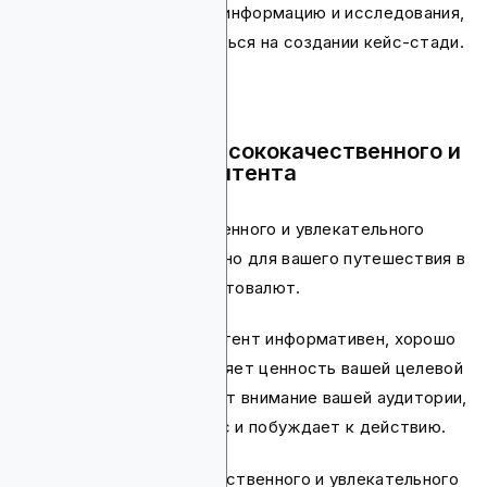
Если они ценят глубокую информацию и исследования,
вы можете сосредоточиться на создании кейс-стади.
Шаг 3: Создание высококачественного и
увлекательного контента
Создание высококачественного и увлекательного
контента критически важно для вашего путешествия в
контент-маркетинге криптовалют.
Высококачественный контент информативен, хорошо
исследован и предоставляет ценность вашей целевой
аудитории. Он захватывает внимание вашей аудитории,
поддерживает их интерес и побуждает к действию.
Для создания высококачественного и увлекательного