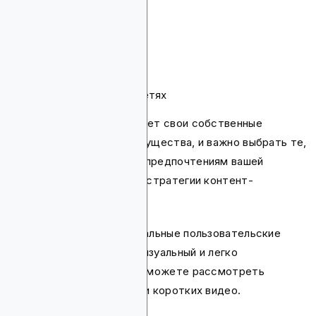
блог-посты
видео
инфографику
подкасты
белые книги
кейс-стади
посты в социальных сетях
Каждый тип контента имеет свои собственные
сильные стороны и преимущества, и важно выбрать те,
которые соответствуют предпочтениям вашей
аудитории и целям вашей стратегии контент-
маркетинга.
Например, если ваши идеальные пользовательские
персоны предпочитают визуальный и легко
усваиваемый контент, вы можете рассмотреть
создание инфографики или коротких видео.