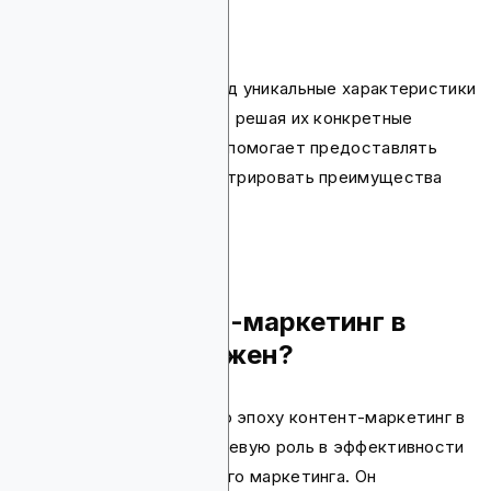
видео
подкасты
кейс-стади
Контент адаптируется под уникальные характеристики
вашей целевой аудитории, решая их конкретные
болевые точки. Он также помогает предоставлять
ценные инсайты и демонстрировать преимущества
вашего проекта.
Почему контент-маркетинг в
криптосфере важен?
В сегодняшнюю цифровую эпоху контент-маркетинг в
криптосфере играет ключевую роль в эффективности
вашей стратегии цифрового маркетинга. Он