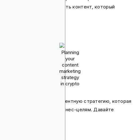
энтузиастов, чтобы создать контент, который
резонирует с ними.
Planning
your
content
marketing
strategy
in crypto
Затем разработайте контентную стратегию, которая
соответствует вашим бизнес-целям. Давайте
разберем весь процесс.