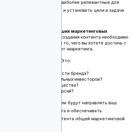
определить платформы, наиболее релевантные для
вашей целевой аудитории, и установить цели и задачи
для каждой.
Четкое понимание ваших маркетинговых
целей.
Перед началом создания контента необходимо
определить ваши цели и то, чего вы хотите достичь с
помощью усилий контент-маркетинга.
Чего вы хотите достичь? Это:
построение узнаваемости бренда?
привлечение потенциальных инвесторов?
обучение криптосообщества?
стимулирование конверсий?
Четкие маркетинговые цели будут направлять ваш
процесс создания контента и обеспечивать
соответствие вашего контента общей маркетинговой
стратегии.