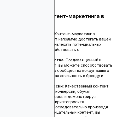
Преимущества контент-маркетинга в
криптосфере
Целевая аудитория
: Контент-маркетинг в
криптосфере позволяет напрямую достигать вашей
целевой аудитории, привлекать потенциальных
инвесторов и взаимодействовать с
криптоэнтузиастами.
Построение сообщества
: Создавая ценный и
увлекательный контент, вы можете способствовать
формированию чувства сообщества вокруг вашего
криптопроекта, развивая лояльность к бренду и
адвокацию.
Коэффициент конверсии
: Качественный контент
может стимулировать конверсии, обучая
потенциальных инвесторов и демонстрируя
преимущества вашего криптопроекта.
Лидерство мнений
: Последовательно производя
информативный и проницательный контент, вы