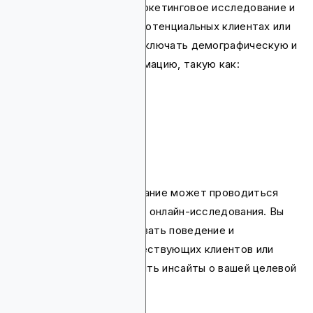
необходимо провести маркетинговое исследование и
собрать данные о ваших потенциальных клиентах или
инвесторах. Это может включать демографическую и
психографическую информацию, такую как:
возраст
пол
местоположение
интересы
ценности и убеждения
мотивации
Маркетинговое исследование может проводиться
через опросы, интервью и онлайн-исследования. Вы
также можете анализировать поведение и
предпочтения ваших существующих клиентов или
инвесторов, чтобы получить инсайты о вашей целевой
аудитории.