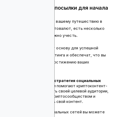
Необходимые предпосылки для начала
Прежде чем приступить к вашему путешествию в
контент-маркетинге криптовалют, есть несколько
предпосылок, которые нужно учесть.
Эти предпосылки заложат основу для успешной
стратегии контент-маркетинга и обеспечат, что вы
хорошо подготовлены к достижению ваших
маркетинговых целей:
Четко определенная стратегия социальных
сетей.
Социальные сети помогают криптоконтент-
маркетологам достигать своей целевой аудитории,
взаимодействовать с криптосообществом и
эффективно продвигать свой контент.
С четкой стратегией социальных сетей вы можете