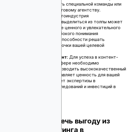
по времени и требовать специальной команды или
аутсорсинга маркетинговому агентству.
Болевые точки
: Криптоиндустрия
высококонкурентна, и выделиться из толпы может
быть сложно. Создание ценного и увлекательного
контента требует глубокого понимания
криптоэкосистемы и способности решать
конкретные болевые точки вашей целевой
аудитории.
Качественный контент
: Для успеха в контент-
маркетинге в криптосфере необходимо
последовательно производить высококачественный
контент, который добавляет ценность для вашей
аудитории. Это требует экспертизы в
криптоиндустрии, исследований и инвестиций в
контент-криейторов.
Кто может извлечь выгоду из
контент-маркетинга в