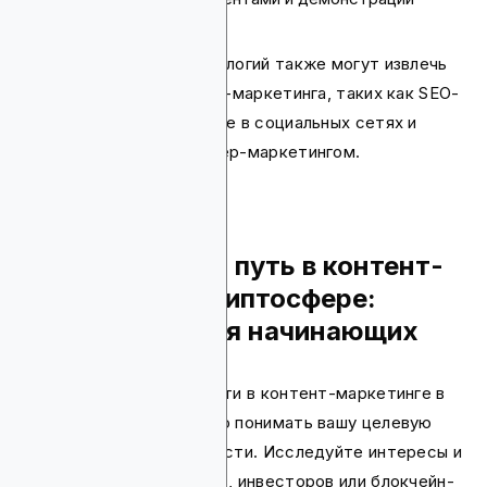
экспертизы
Компании блокчейн-технологий также могут извлечь
выгоду из тактик контент-маркетинга, таких как SEO-
оптимизация, продвижение в социальных сетях и
партнерства с инфлюенсер-маркетингом.
Как начать свой путь в контент-
маркетинге в криптосфере:
Руководство для начинающих
Перед началом вашего пути в контент-маркетинге в
криптосфере важно четко понимать вашу целевую
аудиторию и её потребности. Исследуйте интересы и
болевые точки трейдеров, инвесторов или блокчейн-