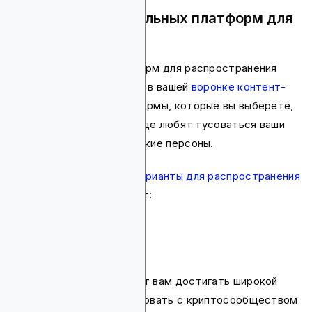
Шаг 4: Выбор правильных платформ для
распространения
Выбор правильных платформ для распространения
контента — еще один шаг в вашей
воронке контент-
маркетинга Web3
. Платформы, которые вы выберете,
будут зависеть от того, где любят тусоваться ваши
идеальные пользовательские персоны.
Некоторые
популярные варианты для распространения
криптоконтента
включают:
X (ранее Twitter)
YouTube
Medium
Эти платформы позволяют вам достигать широкой
аудитории, взаимодействовать с криптосообществом