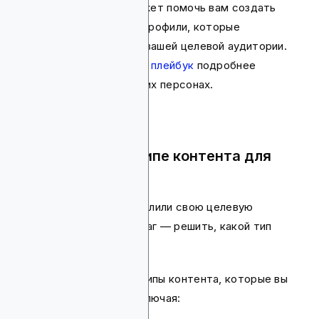
Сбор и анализ данных может помочь вам создать
клиентские персоны или профили, которые
представляют сегменты вашей целевой аудитории.
Наш
Web3 маркетинговый плейбук
подробнее
рассказывает о клиентских персонах.
Шаг 2: Решение о типе контента для
производства
После того как вы определили свою целевую
аудиторию, следующий шаг — решить, какой тип
контента производить.
Существуют различные типы контента, которые вы
можете рассмотреть, включая: