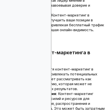
можете утвердиться как лидер мнений в
криптопространстве, завоевывая доверие и
авторитет.
SEO-преимущества
: Контент-маркетинг в
криптосфере может улучшить ваши позиции в
поисковых системах, привлекая бесплатный трафик
на ваш веб-сайт и повышая онлайн-видимость.
Недостатки контент-маркетинга в
криптосфере
Долгосрочность
: Хотя контент-маркетинг в
криптосфере может привлекать потенциальных
инвесторов, его следует рассматривать как
долгосрочную стратегию, которая может не
обеспечить мгновенных результатов.
Маркетинговые усилия
: Контент-маркетинг
требует постоянных усилий и ресурсов для
эффективного создания, распространения и
продвижения контента. Это может быть затратным