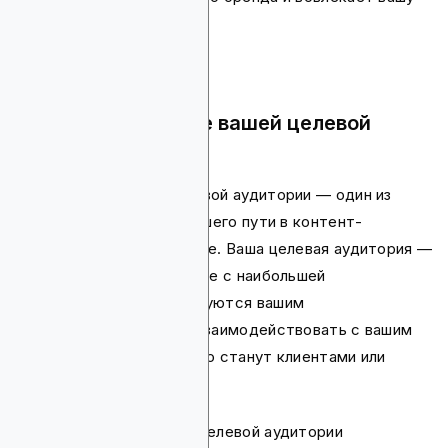
аудиторию.
Шаг 1: Определение вашей целевой
аудитории
Определение вашей целевой аудитории — один из
первых шагов в начале вашего пути в контент-
маркетинге в криптосфере. Ваша целевая аудитория —
это группа людей, которые с наибольшей
вероятностью заинтересуются вашим
криптопроектом, будут взаимодействовать с вашим
контентом и потенциально станут клиентами или
инвесторами.
Для определения вашей целевой аудитории