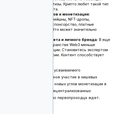
демонстрации экспертизы. Крипто любит такой тип
шейрабельного контента.
Новые потоки доходов и монетизация
:
Принимайте криптоданейшны, NFT-дропы,
партнерские доходы, спонсорство, платные
подписки на контент. Это может значительно
увеличить доходы.
Построение авторитета и личного бренда
: В еще
развивающемся пространстве Web3 меньше
устоявшейся конкуренции. Становитесь экспертом
по мере роста индустрии. Контент способствует
узнаваемости.
Ключи — предоставление усваиваемого
криптообразования, активное участие в нишевых
сообществах и выявление новых углов монетизации в
соответствии с этосом децентрализованных
технологий. Преимущество первопроходца ждет.