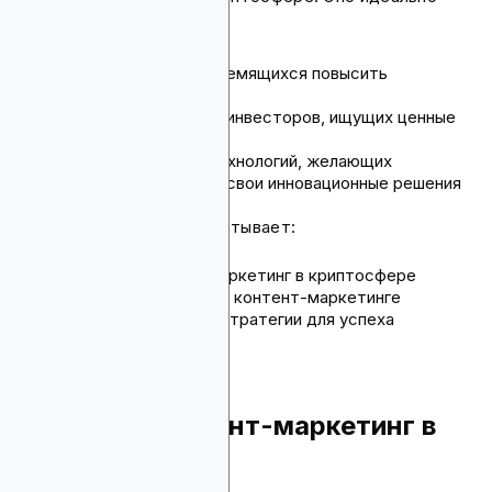
подходит для:
криптостартапов, стремящихся повысить
узнаваемость бренда
криптотрейдеров или инвесторов, ищущих ценные
инсайты
компаний блокчейн-технологий, желающих
продемонстрировать свои инновационные решения
Данное руководство охватывает:
Что такое контент-маркетинг в криптосфере
Как начать свой путь в контент-маркетинге
Топовые контентные стратегии для успеха
Что такое контент-маркетинг в
криптосфере?