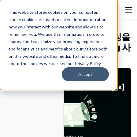
This website stores cookies on your computer.
These cookies are used to collect information about
how you interact with our website and allow us to
영감을 얻기 위한 도박 및 베팅을
remember you. We use this information in order to
improve and customize your browsing experience
위한 10가지 최고의 iGaming 사
and for analytics and metrics about our visitors both
례 광고
on this website and other media. To find out more
about the cookies we use, see our Privacy Policy.
Emmanuella Oluwafemi
May 10, 2026
아이게이밍
Accept