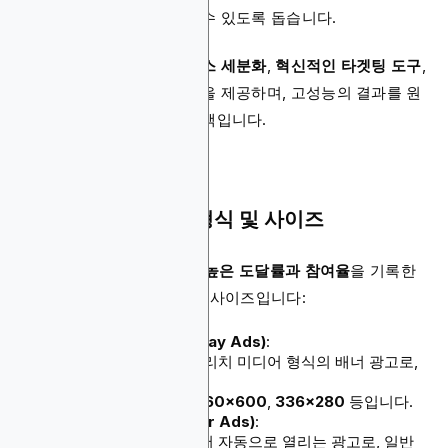
언스
를 정밀하게 타겟팅할 수 있도록 돕습니다.
이 플랫폼은
실시간 오디언스 세분화
,
혁신적인 타겟팅 도구
,
종합적인 캠페인 관리 기능
을 제공하며, 고성능의 결과를 원
하는 광고주에게 적합한 선택입니다.
권장 iGaming 광고 형식 및 사이즈
다음은
iGaming 광고에서 높은 도달률과 참여율
을 기록한
대표적인 광고 형식 및 권장 사이즈입니다:
디스플레이 광고 (Display Ads)
:
정적, 애니메이션 또는 리치 미디어 형식의 배너 광고로,
주로 사용되는 사이즈는
300x250
,
728x90
,
160x600
,
336x280
등입니다.
팝언더 광고 (Popunder Ads)
:
사용자의 현재 창 뒤에서 자동으로 열리는 광고로, 일반