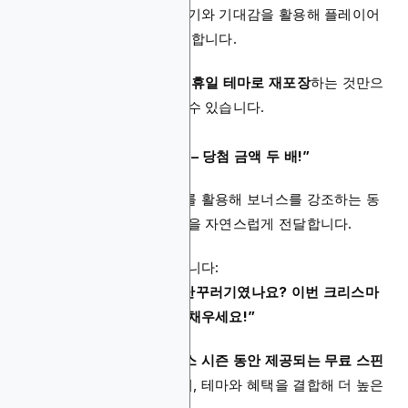
이 광고는 해당 시기의 분위기와 기대감을 활용해 플레이어
의 관심을 끌고, 참여를 유도합니다.
예를 들어, 단순히 보너스를
휴일 테마로 재포장
하는 것만으
로도 광고 효과를 극대화할 수 있습니다.
예시 문구:
“할로윈 스푸켓타큘러 슬롯 – 당첨 금액 두 배!”
이러한 문구는 할로윈 테마를 활용해 보너스를 강조하는 동
시에,
기간 한정 프로모션
임을 자연스럽게 전달합니다.
또 다른 예시는 다음과 같습니다:
“나이스했나요? 아니면 장난꾸러기였나요? 이번 크리스마
스엔 무료 스핀으로 양말을 채우세요!”
이와 같은 광고는
크리스마스 시즌 동안 제공되는 무료 스핀
보너스
를 중심으로 구성되며, 테마와 혜택을 결합해 더 높은