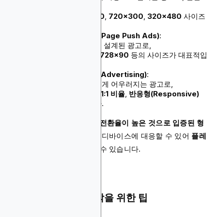
적으로
1920x1080
,
800x600
,
720x300
,
320x480
사이즈
가 사용됩니다.
인페이지 푸시 광고 (In-Page Push Ads)
:
푸시 알림처럼 보이도록 설계된 광고로,
300x250
,
320x100
,
728x90
등의 사이즈가 대표적입
니다.
네이티브 광고 (Native Advertising)
:
주변 콘텐츠와 자연스럽게 어우러지는 광고로,
600x315
,
300x600
,
1:1 비율
,
반응형(Responsive)
형식이 자주 사용됩니다.
위의 광고 포맷과 사이즈는
전환율이 높은 것으로 입증된 형
식
이며, 다양한 화면 크기와 디바이스에 대응할 수 있어
플레
이어 도달 범위를 극대화
할 수 있습니다.
도박 랜딩 페이지 제작을 위한 팁