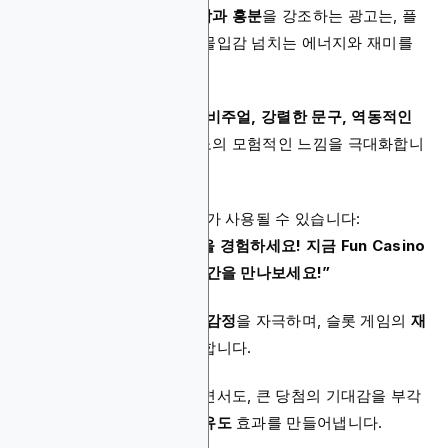
온라인 카지노에서의
짜릿함과 흥분
을 강조하는 광고는, 플
레이어에게 실제 게임처럼 몰입감 넘치는 에너지와 재미를
전달하는 데 초점을 둡니다.
이러한 광고는
생동감 있는 비주얼, 강렬한 문구, 역동적인
애니메이션
을 활용해 카지노의 모험적인 느낌을 극대화합니
다.
예를 들어 다음과 같은 문구가 사용될 수 있습니다:
“Lucky 55 슬롯의 짜릿함을 경험하세요! 지금 Fun Casino
에서 릴을 돌리고 짜릿한 순간을 만나보세요!”
이 광고 포맷은 플레이어의
감정
을 자극하며, 슬롯 게임의
재
미와 보상의 가능성
을 강조합니다.
게임 자체의 재미에 집중하면서도, 큰 당첨의 기대감을 부각
시킴으로써
즉각적인 참여 유도
효과를 만들어냅니다.