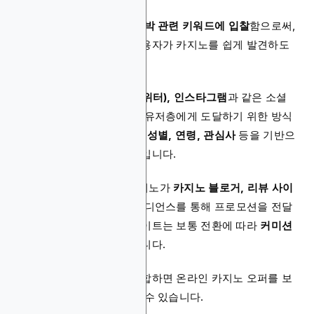
유료 검색 광고
는
온라인 도박 관련 키워드에 입찰
함으로써,
해당 키워드를 검색하는 사용자가 카지노를 쉽게 발견하도
록 만듭니다.
인플랫폼 마케팅
은
X(구 트위터), 인스타그램
과 같은 소셜
미디어 플랫폼에서 더 넓은 유저층에게 도달하기 위한 방식
입니다. 이때 광고는
사용자 성별, 연령, 관심사
등을 기반으
로 맞춤 설정되어야 효과적입니다.
어필리에이트 마케팅
은 카지노가
카지노 블로거, 리뷰 사이
트
등과 제휴하여 그들의 오디언스를 통해 프로모션을 전달
하는 방식입니다. 어필리에이트는 보통 전환에 따라
커미션
을 지급받는 구조
로 운영됩니다.
이러한 전략들을 적절히 결합하면 온라인 카지노 오퍼를 보
다 효과적으로 시장에 알릴 수 있습니다.