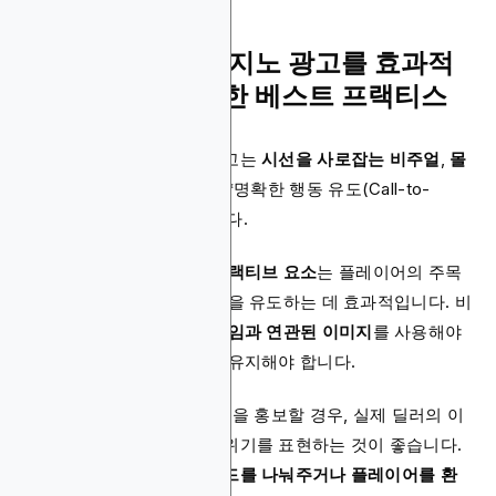
온라인 도박 및 카지노 광고를 효과적
으로 제작하기 위한 베스트 프랙티스
성공적인 온라인 카지노 광고는
시선을 사로잡는 비주얼
,
몰
입감 있는 콘텐츠
, 그리고 **명확한 행동 유도(Call-to-
Action)**를 포함해야 합니다.
먼저,
고화질 그래픽
과
인터랙티브 요소
는 플레이어의 주목
을 끌고, 광고와의 상호작용을 유도하는 데 효과적입니다. 비
주얼은 반드시
광고 대상 게임과 연관된 이미지
를 사용해야
하며, 콘텐츠와의 일관성을 유지해야 합니다.
예를 들어,
라이브 딜러 게임
을 홍보할 경우, 실제 딜러의 이
미지나 현실적인 테이블 분위기를 표현하는 것이 좋습니다.
매력적인 블랙잭 딜러가 카드를 나눠주거나 플레이어를 환