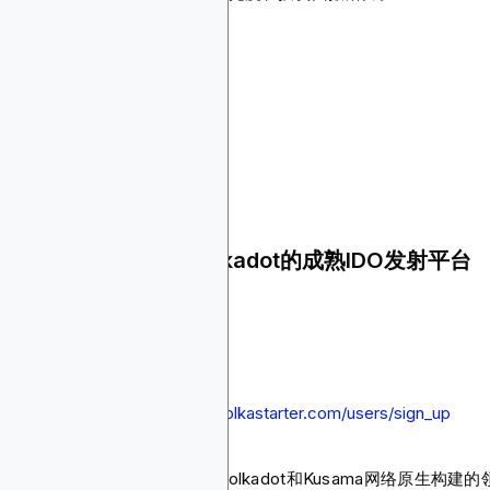
出项目：
MVU
UI
echaverse
racton Protocol
Polkastarter - 原生于Polkadot的成熟IDO发射平台
密发射平台类型：IDO
筹集资金：3222万美元
申请链接：
https://governance.polkastarter.com/users/sign_up
官网：
https://polkastarter.com/
020年，Polkastarter是基于Polkadot和Kusama网络原生构建