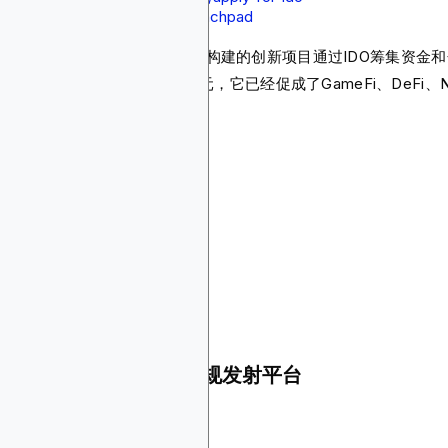
官网：
https://avalaunch.app/launchpad
launch帮助在Avalanche区块链上构建的创新项目通过IDO筹集资金
过26次IDO筹集超过2100万美元，它已经促成了GameFi、DeFi、
目的发射。
出项目：
eepwaters
ttle For Giostone
ragon Crypto Gaming
nake City
ail Trail
 CoinList - 专业项目的合规发射平台
密发射平台类型：ICO
总筹集资金：不详