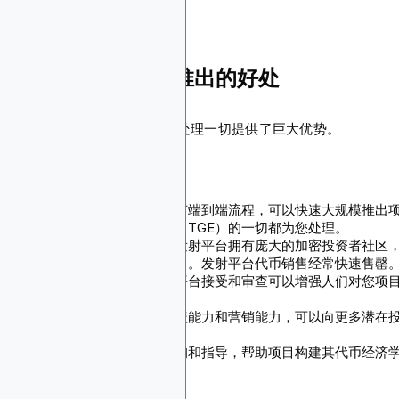
过加密货币发射平台推出的好处
熟的发射平台推出比试图自己处理一切提供了巨大优势。
处包括：
快速发布流程
：优质发射平台拥有端到端流程，可以快速大规模推出
从营销到进行实际代币生成事件（TGE）的一切都为您处理。
庞大的投资者池
：顶级加密货币发射平台拥有庞大的加密投资者社区
希望在发布时投资有前途的新项目。发射平台代币销售经常快速售罄
提高合法性
：被信誉良好的发射平台接受和审查可以增强人们对您项
性和投资价值的看法。
营销支持
：发射平台具有受众覆盖能力和营销能力，可以向更多潜在
传播您项目的知名度。
专家指导
：许多发射平台提供咨询和指导，帮助项目构建其代币经济
布策略和长期计划。