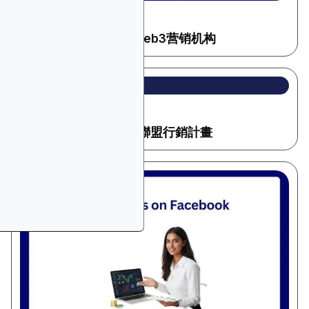
May 27, 2026
加密和 Web3
我们向广告主推荐的Web3营销机构
May 16, 2026
加密和 Web3
2026年最佳加密貨幣聯盟行銷計畫