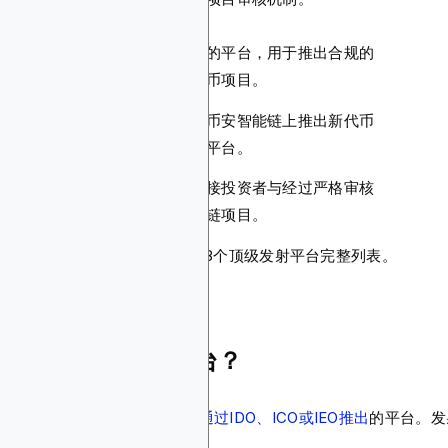
美元
超过
oin
受监管的平台，用于推出合规的
IEO
4500万
tlight
加密货币项目。
美元
ncakeSwap
4363万
用于在币安智能链上推出新代币
IDO
nchpad
美元
的启动平台。
超过
e.io
无缝连接投资者与经过严格审核
IEO
1.56亿
rtup
的区块链项目。
美元
阅读，查看您新区块链项目的18个顶级发射平台完整列表。
么是加密货币发射平台？
币发射平台是帮助
新加密货币通过IDO、ICO或IEO推出
的平台。发
密项目：