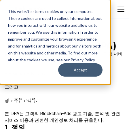
This website stores cookies on your computer.
These cookies are used to collect information about
how you interact with our website and allow us to
remember you. We use this information in order to
improve and customize your browsing experience
데이터 처리 부속서(DPA)
and for analytics and metrics about our visitors both
on this website and other media. To find out more
본 데이터 처리 부속서("DPA")는 다음 당사자 간 광고 서비
about the cookies we use, see our Privacy Policy.
스 기본계약("계약")의 일부를 구성한다:
Accept
BlockchainAds Labs LLC("Blockchain-Ads"),
그리고
광고주("고객").
본 DPA는 고객의 Blockchain-Ads 광고 기술, 분석 및 관련
서비스 이용과 관련한 개인정보 처리를 규율한다.
1. 정의