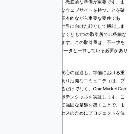
上場プロセスを進める前に、徹底的な準備が重要です。ま
ず、プロジェクトが機能的なウェブサイトを持つことを確
実にしてください。これは基本的ながら重要な要件であ
り、それはプロジェクトの世界に向けた顔として機能しま
す。さらに、トークンは少なくとも1つの取引所で非些細な
取引活動を持つ必要があります。この取引量は、不一致を
避けるために取引所のAPIデータと一致している必要があり
ます。
コミュニティとの関わりと関心の促進も、準備における重
要なステップです。活気があり活発なコミュニティは、プ
ロジェクトの信頼性を高めるだけでなく、CoinMarketCap
にとってその実行可能性とポテンシャルを実証します。こ
れらの準備ステップを通じて強固な基盤を築くことで、よ
り円滑で成功した上場プロセスのためにプロジェクトを位
置づけます。