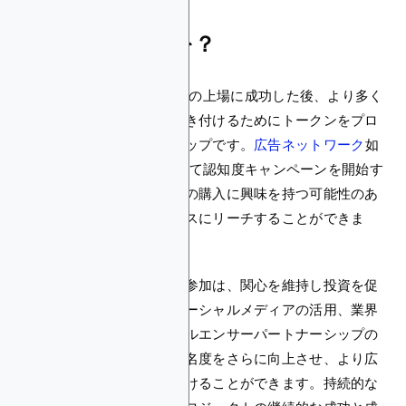
上場後、次は何を？
CoinMarketCapでトークンの上場に成功した後、より多く
の投資家とトレーダーを引き付けるためにトークンをプロ
モートすることが次のステップです。
広告ネットワーク
如
Blockchain-Ads
などを通じて認知度キャンペーンを開始す
ることで、あなたのコインの購入に興味を持つ可能性のあ
る活発な暗号オーディエンスにリーチすることができま
す。
継続的なプロモーションと参加は、関心を維持し投資を促
進するために重要です。ソーシャルメディアの活用、業界
イベントへの参加、インフルエンサーパートナーシップの
活用により、トークンの知名度をさらに向上させ、より広
いユーザーベースを引き付けることができます。持続的な