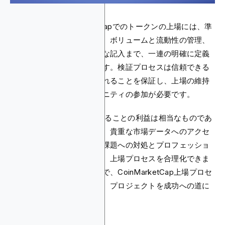
要約すると、CoinMarketCapでのトークンの上場には、準
備と適格性基準の満足から、ボリュームと流動性の管理、
リクエストフォームの正確な記入まで、一連の明確に定義
されたステップが含まれます。検証プロセスは信頼できる
プロジェクトのみが上場されることを保証し、上場の維持
には定期的な更新とコミュニティの参加が必要です。
CoinMarketCapに上場されることの利益は相当なものであ
り、知名度の向上、信頼性、貴重な市場データへのアクセ
スを提供します。一般的な課題への対処とプロフェッショ
ナルサービスの活用により、上場プロセスを合理化できま
す。このガイドに従うことで、CoinMarketCap上場プロセ
スの複雑さをナビゲートし、プロジェクトを成功への道に
設定できます。