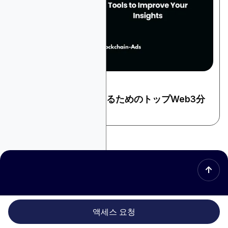
September 11, 2024
暗号とウェブ3
インサイトを向上させるためのトップWeb3分
析ツール
↑
이상적인 고객에게 도달할 준비
액세스 요청
가 되셨나요?