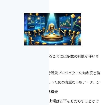
利益
CoinMarketCapに上場されることには多数の利益が伴いま
す：
コミュニティ内での暗号通貨プロジェクトの知名度と信
頼性の向上
情報に基づいた決定を行うための貴重な市場データ、分
析、洞察へのアクセス
将来の成長を戦略化する機会
さらに、CoinMarketCapの上場は以下をもたらすことがで