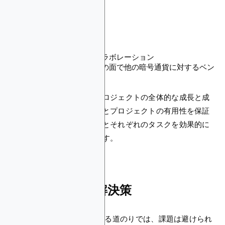
きます：
流動性の増加
価格発見の可能性
新しい投資機会
パートナーシップとコラボレーション
時価総額とランキングの面で他の暗号通貨に対するベン
チマーク
これらの利益は総合的にプロジェクトの全体的な成長と成
功に貢献します。この成功とプロジェクトの有用性を保証
するために、プロジェクトとそれぞれのタスクを効果的に
リストすることが不可欠です。
一般的な課題と解決策
CoinMarketCapに上場される道のりでは、課題は避けられ