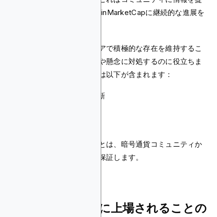
供し続けるだけでなく、CoinMarketCapに継続的な進展を
示します。
さらに、ソーシャルメディアで積極的な存在を維持するこ
とは、コミュニティの質問や懸念に対処するのに役立ちま
す。一般的なリクエストには以下が含まれます：
プロジェクト詳細の更新
名前の変更
市場ペアの追加
供給量の更新
上場を最新の状態に保つことは、暗号通貨コミュニティか
らの継続的な関心と参加を保証します。
CoinMarketCapに上場されることの