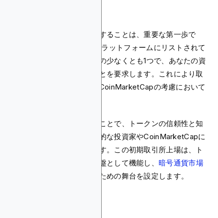
初期取引所上場
初期取引所での上場を確保することは、重要な第一歩で
す。CoinMarketCapは、プラットフォームにリストされて
いるサポートされた取引所の少なくとも1つで、あなたの資
産が公開取引されていることを要求します。これにより取
引履歴の確立が助けられ、CoinMarketCapの考慮において
重要な要因となります。
有名な取引所に上場されることで、トークンの信頼性と知
名度が大幅に向上し、潜在的な投資家やCoinMarketCapに
とってより魅力的になります。この初期取引所上場は、ト
ークンの市場での存在の基盤として機能し、
暗号通貨市場
でのさらなる成長と認知のための舞台を設定します。