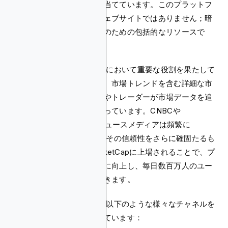
報を提供することに焦点を当てています。このプラットフ
ォームは単なる価格追跡ウェブサイトではありません；暗
号世界に関わるすべての人のための包括的なリソースで
す。
CoinMarketCapは暗号市場において重要な役割を果たして
います。時価総額、取引量、市場トレンドを含む詳細な市
場データを提供し、投資家やトレーダーが市場データを追
跡するためのリソースとなっています。CNBCや
Bloombergなどの主要なニュースメディアは頻繁に
CoinMarketCapを引用し、その信頼性をさらに確固たるも
のにしています。CoinMarketCapに上場されることで、プ
ロジェクトの知名度が大幅に向上し、毎日数百万人のユー
ザーを惹きつけることができます。
さらに、CoinMarketCapは以下のような様々なチャネルを
通じてユーザーにリーチしています：