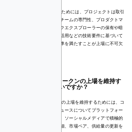
CoinMarketCapに上場するためには、プロジェクトは取引
量、コミュニティの関心、チームの専門性、プロダクトマ
ーケットフィット、ブロックエクスプローラーの保有や暗
号化または分散台帳技術の活用などの技術要件に基づいて
評価されます。これらの基準を満たすことが上場に不可欠
です。
CoinMarketCapでトークンの上場を維持す
るにはどうすればよいですか？
CoinMarketCapでトークンの上場を維持するためには、コ
インの開発、成長、関連ニュースについてプラットフォー
ムを更新し続けてください。ソーシャルメディアで積極的
に活動し、プロジェクト詳細、市場ペア、供給量の更新を