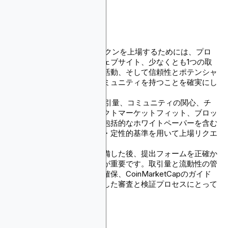
主要なポイント
CoinMarketCapでトークンを上場するためには、プロ
ジェクトが機能的なウェブサイト、少なくとも1つの取
引所での非些細な取引活動、そして信頼性とポテンシャ
ルを実証する活発なコミュニティを持つことを確実にし
てください。
CoinMarketCapは、取引量、コミュニティの関心、チ
ームの専門性、プロダクトマーケットフィット、ブロッ
クエクスプローラーや包括的なホワイトペーパーを含む
技術仕様などの定量的・定性的基準を用いて上場リクエ
ストを評価します。
必要な情報をすべて準備した後、提出フォームを正確か
つ完全に記入することが重要です。取引量と流動性の管
理、初期取引所上場の確保、CoinMarketCapのガイド
ラインの遵守は、成功した審査と検証プロセスにとって
不可欠です。