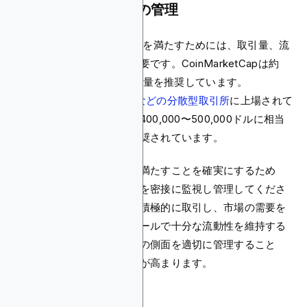
ボリュームと流動性の管理
CoinMarketCapの上場要件を満たすためには、取引量、流
動性、市場価格の管理が重要です。CoinMarketCapは約
50,000ドルの最低日次取引量を推奨しています。
PancakeSwapやUniswapなどの分散型取引所
に上場されて
いるトークンについては、400,000〜500,000ドルに相当
する流動性を持つことが推奨されています。
トークンがこれらの要件を満たすことを確実にするため
に、取引量と流動性の両方を密接に監視し管理してくださ
い。これには、トークンを積極的に取引し、市場の需要を
満たすためにトークンのプールで十分な流動性を維持する
ことが含まれます。これらの側面を適切に管理すること
で、成功した上場の可能性が高まります。