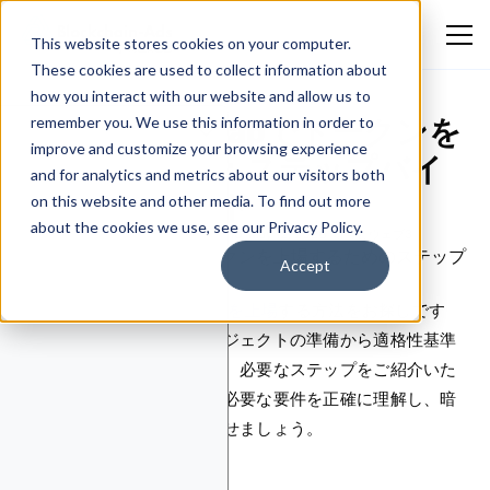
This website stores cookies on your computer.
These cookies are used to collect information about
how you interact with our website and allow us to
CoinMarketCapでトークンを
remember you. We use this information in order to
improve and customize your browsing experience
上場する方法：ステップバイ
and for analytics and metrics about our visitors both
ステップガイド
on this website and other media. To find out more
about the cookies we use, see our Privacy Policy.
Ekokotu Emmanuel Eguono
May 12, 2026
暗号とウェブ3
Accept
CoinMarketCapで
トークンを上場
する方法をお探しです
か？このガイドでは、プロジェクトの準備から適格性基準
の満足、申請書の提出まで、必要なステップをご紹介いた
します。トークンの上場に必要な要件を正確に理解し、暗
号市場での知名度を向上させましょう。