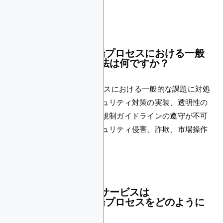
定期的に行ってください。
CoinMarketCap上場プロセスにおける一般
的な課題とその対処法は何ですか？
CoinMarketCap上場プロセスにおける一般的な課題に対処
するためには、堅牢なセキュリティ対策の実装、透明性の
確保、正確な情報の提供、規制ガイドラインの遵守が不可
欠です。これにより、セキュリティ侵害、詐欺、市場操作
のリスクを軽減できます。
プロフェッショナルサービスは
CoinMarketCap上場プロセスをどのように
支援できますか？