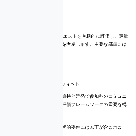
上場適格性基準
CoinMarketCapは上場リクエストを包括的に評価し、定量
的および定性的要因の両方を考慮します。主要な基準には
以下が含まれます：
取引量
コミュニティの関心
チームの専門性
プロダクトマーケットフィット
例えば、最低日次取引量の維持と活発で参加型のコミュニ
ティを持つことは、彼らの評価フレームワークの重要な構
成要素です。
トークンの上場のための技術的要件には以下が含まれま
す：