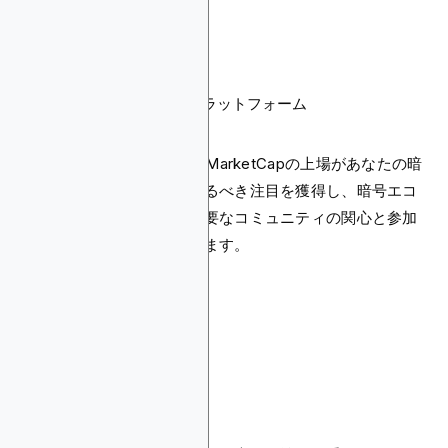
そのウェブサイト
モバイルアプリ
ニュースレター
ブログ
ソーシャルメディアプラットフォーム
年次会議
この幅広いリーチは、CoinMarketCapの上場があなたの暗
号プロジェクトが当然受けるべき注目を獲得し、暗号エコ
システムの成長にとって重要なコミュニティの関心と参加
を促進できることを意味します。
上場の準備