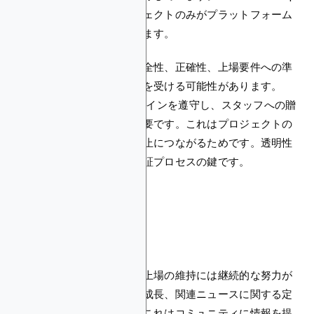
の方法論は、正当なプロジェクトのみがプラットフォーム
に上場されることを保証します。
上場プロセスの期間は、完全性、正確性、上場要件への準
拠などの要因によって影響を受ける可能性があります。
CoinMarketCapのガイドラインを遵守し、スタッフへの贈
賄の試みを避けることが重要です。これはプロジェクトの
ブラックリスト化と上場廃止につながるためです。透明性
と誠実性は、スムーズな検証プロセスの鍵です。
上場の維持
トークンが上場された後、上場の維持には継続的な努力が
必要です。コインの開発、成長、関連ニュースに関する定
期的な更新が不可欠です。これはコミュニティに情報を提