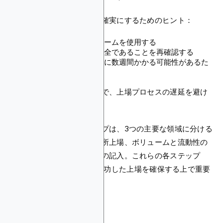
スムーズな上場プロセスを確実にするためのヒント：
包括的で詳細な提出フォームを使用する
すべての情報が正確で完全であることを再確認する
プロセスが完了するまでに数週間かかる可能性があるた
め、忍耐強く待つ
これらのヒントに従うことで、上場プロセスの遅延を避け
ることができます。
トークンを上場するステップは、3つの主要な領域に分ける
ことができます：初期取引所上場、ボリュームと流動性の
管理、リクエストフォームの記入。これらの各ステップ
は、CoinMarketCapでの成功した上場を確保する上で重要
な役割を果たします。