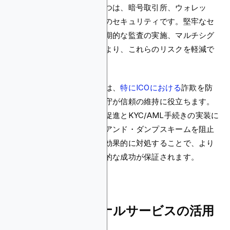
ません。一般的な問題の一つは、暗号取引所、ウォレッ
ト、取引プラットフォームのセキュリティです。堅牢なセ
キュリティ対策の実装、定期的な監査の実施、マルチシグ
ネチャウォレットの使用により、これらのリスクを軽減で
きます。
透明性と正確な情報の提供は、
特にICOにおける
詐欺を防
ぎ、規制ガイドラインの遵守が信頼の維持に役立ちます。
さらに、透明な取引環境の促進とKYC/AML手続きの実装に
より、市場操作やポンプ・アンド・ダンプスキームを阻止
できます。これらの課題を効果的に対処することで、より
円滑な上場プロセスと持続的な成功が保証されます。
プロフェッショナルサービスの活用