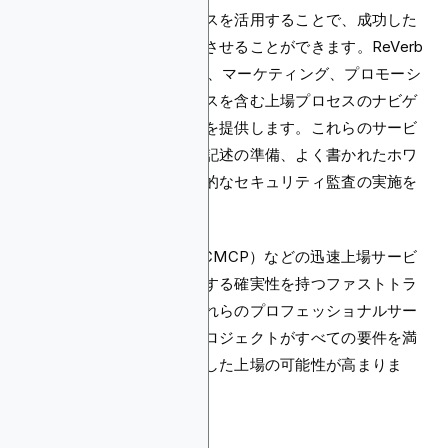
プロフェッショナルサービスを活用することで、成功した
上場の可能性を大幅に向上させることができます。ReVerb
やBitdealなどのサービスは、マーケティング、プロモーシ
ョン、法的コンプライアンスを含む上場プロセスのナビゲ
ーションにおいて専門知識を提供します。これらのサービ
スは、詳細なプロジェクト記述の準備、よく書かれたホワ
イトペーパーの作成、徹底的なセキュリティ監査の実施を
支援します。
CoinMarketCap Priority（CMCP）などの迅速上場サービ
スは、検証の所要時間に関する確実性を持つファストトラ
ック解決を提供します。これらのプロフェッショナルサー
ビスを活用することで、プロジェクトがすべての要件を満
たすことが保証され、成功した上場の可能性が高まりま
す。