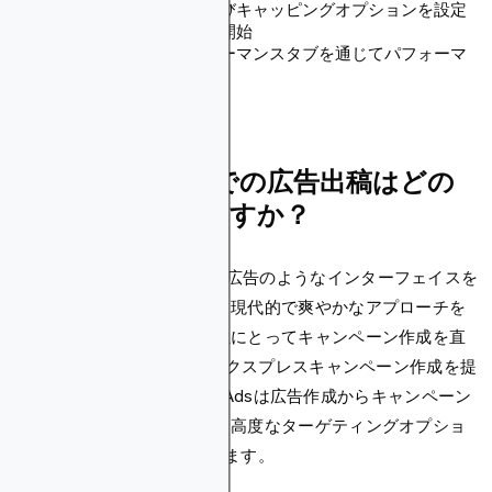
予算、入札タイプ、およびキャッピングオプションを設定
キャンペーンを確認して開始
レポートツールとパフォーマンスタブを通じてパフォーマ
ンスを監視
Blockchain-Adsでの広告出稿はどの
ように比較されますか？
Blockchain-Adsは、Google広告のようなインターフェイスを
通じてパフォーマンス広告に現代的で爽やかなアプローチを
もたらし、経験豊富な広告主にとってキャンペーン作成を直
感的にします。AdCashがエクスプレスキャンペーン作成を提
供する一方で、Blockchain-Adsは広告作成からキャンペーン
開始まで全プロセスを、より高度なターゲティングオプショ
ンと共に5分以内に効率化します。