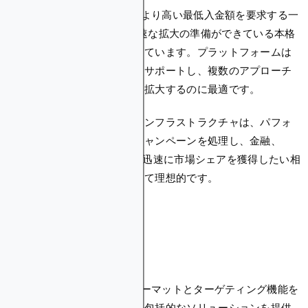
AdCashが管理型サービスでより高い最低入金額を要求する一
方で、Blockchain-Adsは迅速な拡大の準備ができている本格
的な広告主をターゲットにしています。プラットフォームは
無制限の同時キャンペーンをサポートし、複数のアプローチ
をテストして成功者を迅速に拡大するのに最適です。
プラットフォームの堅牢なインフラストラクチャは、パフォ
ーマンス低下なしに大量のキャンペーンを処理し、金融、
iGaming、VPNなどの業界で迅速に市場シェアを獲得したい相
当な予算を持つ広告主にとって理想的です。
結論
AdCashは、多様な広告フォーマットとターゲティング機能を
備えたパフォーマンス広告の包括的なソリューションを提供