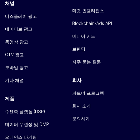
채널
마켓 인텔리전스
디스플레이 광고
Blockchain-Ads API
네이티브 광고
미디어 키트
동영상 광고
브랜딩
CTV 광고
자주 묻는 질문
모바일 광고
회사
기타 채널
파트너 프로그램
제품
회사 소개
수요측 플랫폼 (DSP)
문의하기
데이터 무결성 및 DMP
오디언스 타기팅