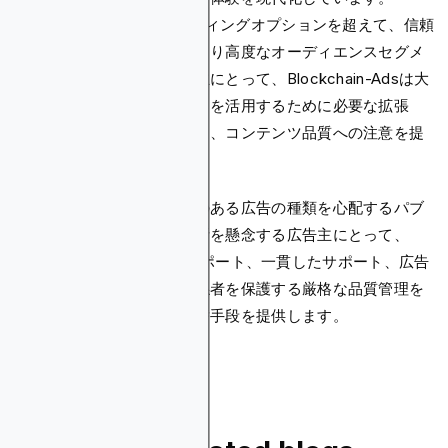
AdCashの限定的なターゲティングオプションを超えて、信頼
できる広告品質基準によるより高度なオーディエンスセグメ
ンテーションを求める広告主にとって、Blockchain-Adsは大
規模で高品質なトラフィックを活用するために必要な拡張
性、リアルタイムインサイト、コンテンツ品質への注意を提
供します。
サイトに表示される可能性のある広告の種類を心配するパブ
リッシャーや広告の掲載場所を懸念する広告主にとって、
Blockchain-Adsは透明なレポート、一貫したサポート、広告
エコシステムのすべての関係者を保護する厳格な品質管理を
備えた、より信頼できる代替手段を提供します。