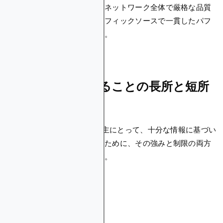
フィック品質監視を通じて、ネットワーク全体で厳格な品質
基準を実施し、すべてのトラフィックソースで一貫したパフ
ォーマンスを保証しています。
AdCashを使用することの長所と短所
は何ですか？
AdCashを検討している広告主にとって、十分な情報に基づい
たキャンペーンの決定を行うために、その強みと制限の両方
を理解することが不可欠です。
AdCashの利点