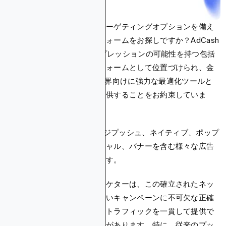
多様な広告フォーマットとターゲティングオプションを備え
たグローバル広告プラットフォームをお探しですか？AdCash
は、195カ国で1日90億インプレッションの可能性を持つ包括
的なセルフサーブプラットフォームとして位置づけられ、金
融、iGaming、VPNなどの業界向けに強力な最適化ツールと
様々な広告フォーマットを提供することをお約束していま
す。
確かに、AdCashはインページプッシュ、ネイティブ、ポップ
アンダー、インタースティシャル、バナーを含む様々な広告
フォーマットを提供しています。
しかし、パフォーマンスマーケターは、この確立されたネッ
トワークが、真に収益性の高いキャンペーンに不可欠な正確
なターゲティングと高品質なトラフィックを一貫して提供で
きるかどうかを検証する必要があります。特に、従来のプッ