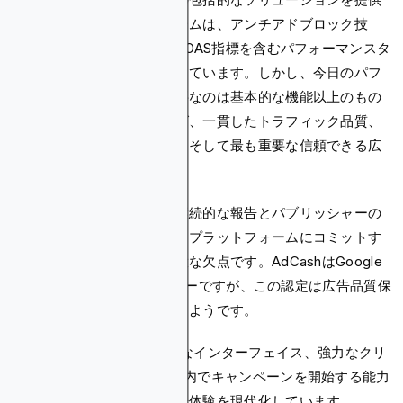
しています。プラットフォームは、アンチアドブロック技
術、CPAターゲット入札、ROAS指標を含むパフォーマンスタ
ブなどの有用な機能を提供しています。しかし、今日のパフ
ォーマンスマーケターに必要なのは基本的な機能以上のもの
です：正確なターゲティング、一貫したトラフィック品質、
効率的なキャンペーン管理、そして最も重要な信頼できる広
告コンテンツ基準です。
疑わしい広告品質に関する継続的な報告とパブリッシャーの
懸念への限定的な対応性は、プラットフォームにコミットす
る前に慎重に検討すべき重大な欠点です。AdCashはGoogle
Ad Manager認定サプライヤーですが、この認定は広告品質保
証の面では明確な限界があるようです。
Blockchain-Adsは、直感的なインターフェイス、強力なクリ
エイティブビルダー、5分以内でキャンペーンを開始する能力
により、パフォーマンス広告体験を現代化しています。