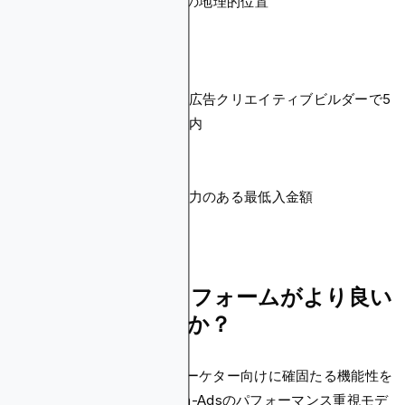
ルカ
195カ国
248の地理的位置
バレ
ッジ
キャ
エクスプレスまた
ンペ
内蔵広告クリエイティブビルダーで5
は詳細オプション
ーン
分以内
（5分以内）
設定
最低
$100（セルフサー
入金
ビス）、
競争力のある最低入金額
額
$1000（管理型）
どちらのプラットフォームがより良い
価値を提供しますか？
AdCashはパフォーマンスマーケター向けに確固たる機能性を
提供する一方で、Blockchain-Adsのパフォーマンス重視モデ