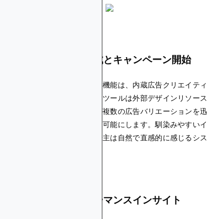
効率化された広告作成とキャンペーン開始
プラットフォームの際立った機能は、内蔵広告クリエイティ
ブビルダーです。この強力なツールは外部デザインリソース
の必要性を排除し、広告主が複数の広告バリエーションを迅
速に作成・テストすることを可能にします。馴染みやすいイ
ンターフェイスにより、広告主は自然で直感的に感じるシス
テムですぐに開始できます。
リアルタイムパフォーマンスインサイト