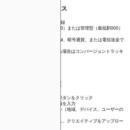
アカウント設定プロセス
AdCashウェブサイトで登録
セルフサービス（最低$100）または管理型（最低$1000）
を選択
クレジットカード、PayPal、暗号通貨、または電信送金で
資金を追加
CPAターゲットを使用する場合はコンバージョントラッキ
ングを設定
キャンペーン作成手順
「キャンペーンを作成」ボタンをクリック
一般的なキャンペーン情報を入力
ターゲティングオプション（地域、デバイス、ユーザーの
興味など）を選択
広告フォーマットを選択し、クリエイティブをアップロー
ド