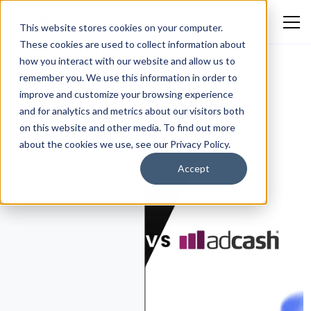
This website stores cookies on your computer.
These cookies are used to collect information about
how you interact with our website and allow us to
AdCashレビュー：
remember you. We use this information in order to
improve and customize your browsing experience
Blockchain-Adsとの比較
and for analytics and metrics about our visitors both
Ekokotu Emmanuel Eguono
March 31, 2026
on this website and other media. To find out more
プラットフォームとツールのレビュー
about the cookies we use, see our Privacy Policy.
Accept