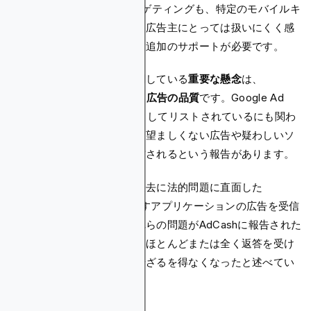
プラットフォームのISPターゲティングも、特定のモバイルキ
ャリアにリーチしようとする広告主にとっては扱いにくく感
じられ、適切に設定するには追加のサポートが必要です。
一部のパブリッシャーが強調している
重要な懸念
は、
AdCashを通じて配信される広告の品質
です。Google Ad
Manager認定サプライヤーとしてリストされているにも関わ
らず、ネットワークを通じて望ましくない広告や疑わしいソ
フトウェアへのリンクが配信されるという報告があります。
一部のパブリッシャーは、過去に法的問題に直面した
MacKeeperなどの物議を醸すアプリケーションの広告を受信
したと報告しています。これらの問題がAdCashに報告された
際、ユーザーは苦情に対してほとんどまたは全く返答を受け
られず、アカウントを閉鎖せざるを得なくなったと述べてい
ます。