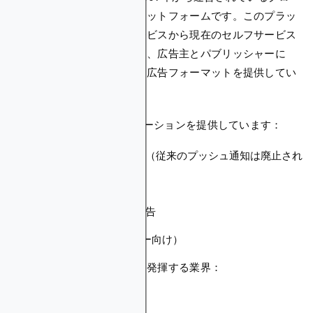
バルなセルフサーブ広告プラットフォームです。このプラッ
トフォームは、管理専用サービスから現在のセルフサービス
オプションを含む形に進化し、広告主とパブリッシャーに
様々なトラフィックソースと広告フォーマットを提供してい
ます。
AdCashは複数の広告ソリューションを提供しています：
インページプッシュ広告（従来のプッシュ通知は廃止され
ました）
ネイティブ広告
ポップアンダー広告
インタースティシャル広告
バナー広告
Autotag（パブリッシャー向け）
プラットフォームが最も力を発揮する業界：
金融（暗号資産を含む）
VPNとアンチウイルス