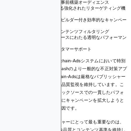
コンテンツ消費に基づく事前構築オーディエンス
248の地理的位置にわたる強化されたリターゲティング機
能
内蔵広告クリエイティブビルダー付き効率的なキャンペー
ン作成
厳格な広告品質基準とコンテンツフィルタリング
すべてのトラフィックソースにわたる透明なパフォーマン
スレポート
一貫して信頼できるカスタマーサポート
トラフィック品質は、Blockchain-Adsシステムにおいて特別
な注意を受けています。AdCashのより一般的な不正対策アプ
ローチとは異なり、Blockchain-Adsは厳格なパブリッシャー
検証プロセスとリアルタイム品質監視を維持しています。こ
れにより、すべてのトラフィックソースでの一貫したパフォ
ーマンスが保証され、効率的にキャンペーンを拡大しようと
する広告主にとって重要な要因です。
おそらく広告主とパブリッシャーにとって最も重要なのは、
Blockchain-Adsが厳格な広告品質とコンテンツ基準を維持し