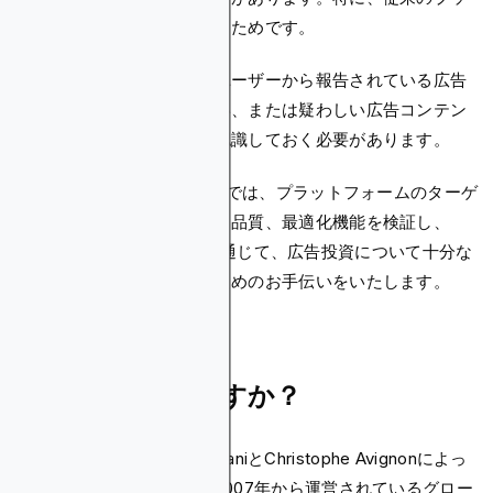
シュ通知広告を廃止しているためです。
さらに、広告主は、一部のユーザーから報告されている広告
品質の懸念や、望ましくない、または疑わしい広告コンテン
ツの潜在的な問題について認識しておく必要があります。
この詳細なAdCashレビューでは、プラットフォームのターゲ
ティング機能、トラフィック品質、最適化機能を検証し、
Blockchain-Adsとの比較を通じて、広告投資について十分な
情報に基づいた決定を下すためのお手伝いをいたします。
AdCashとは何ですか？
AdCashは、Thomas PadovaniとChristophe Avignonによっ
てエストニアで設立され、2007年から運営されているグロー