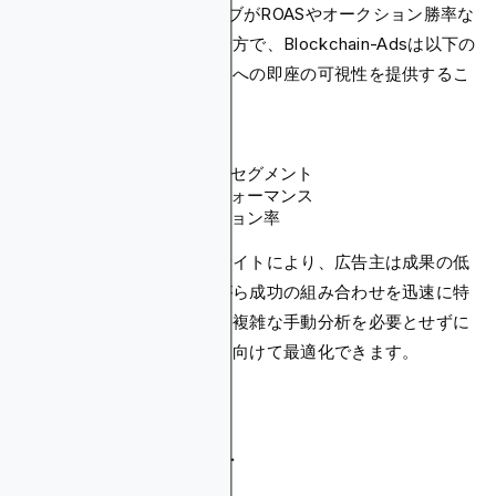
AdCashのパフォーマンスタブがROASやオークション勝率な
どの有用な指標を提供する一方で、Blockchain-Adsは以下の
キャンペーンパフォーマンスへの即座の可視性を提供するこ
とでさらに進歩しています：
地理的位置
事前構築オーディエンスセグメント
広告クリエイティブパフォーマンス
セグメント別コンバージョン率
これらのリアルタイムインサイトにより、広告主は成果の低
いセグメントをカットしながら成功の組み合わせを迅速に特
定して拡大することができ、複雑な手動分析を必要とせずに
すべての広告費を最大収益に向けて最適化できます。
拡張性を重視した設計