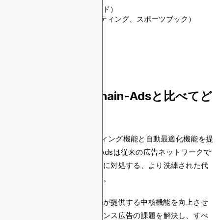
VOD（ビデオオンデマンド）
iGaming（カジノ、ベッティング、スポーツブック）
出会い系
懸賞
Eコマース
AdCashはBlockchain-Adsと比べてど
うですか？
AdCashは包括的なターゲティング機能と自動最適化機能を提
供する一方で、Blockchain-Adsは従来の広告ネットワークで
広告主が直面する主要な制限に対処する、より洗練された代
替手段として登場しています。
Blockchain-Adsは、AdCashが提供する中核機能を向上させ
ながら、一般的なパフォーマンス広告の課題を解決し、すべ