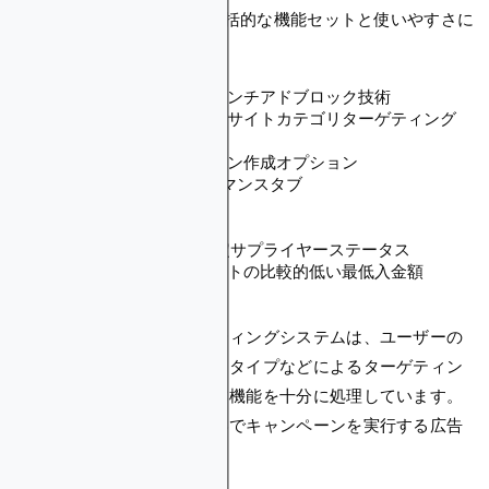
AdCashの最大の魅力は、包括的な機能セットと使いやすさに
あります：
ブロッカーを回避するアンチアドブロック技術
ユーザーの興味とウェブサイトカテゴリターゲティング
CPAターゲット自動入札
エクスプレスキャンペーン作成オプション
ROAS指標付きパフォーマンスタブ
日別予算最適化
不正対策システム
Google Ad Manager認定サプライヤーステータス
セルフサービスアカウントの比較的低い最低入金額
（$100）
プラットフォームのターゲティングシステムは、ユーザーの
興味、地理的位置、デバイスタイプなどによるターゲティン
グを可能にし、中核的な基本機能を十分に処理しています。
これにより、様々な主流業界でキャンペーンを実行する広告
主に特に適しています。