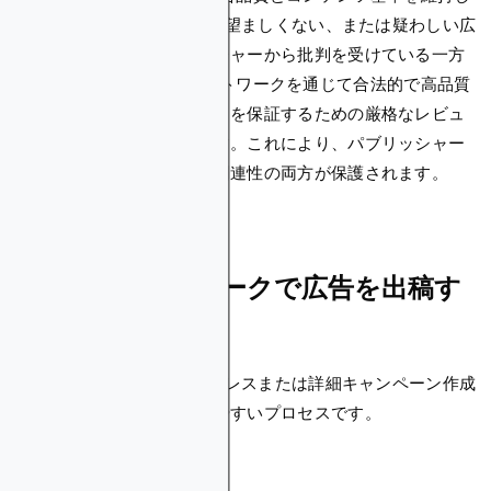
ていることです。AdCashが望ましくない、または疑わしい広
告に関して一部のパブリッシャーから批判を受けている一方
で、Blockchain-Adsはネットワークを通じて合法的で高品質
な広告のみが配信されることを保証するための厳格なレビュ
ープロセスを実施しています。これにより、パブリッシャー
のブランド評判と広告主の関連性の両方が保護されます。
AdCashネットワークで広告を出稿す
る方法
AdCashの開始は、エクスプレスまたは詳細キャンペーン作成
オプションを備えた分かりやすいプロセスです。