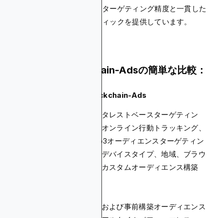
てのソースにわたって優れたターゲティング精度と一貫した
品質を持つプレミアムトラフィックを提供しています。
AdCash vs. Blockchain-Adsの簡単な比較：
機能
AdCash
Blockchain-Ads
ター
ユーザーの興味、
インタレストベースターゲティン
ゲテ
ウェブサイトカテ
グ、オンライン行動トラッキング、
ィン
ゴリ、地域、
Web3オーディエンスターゲティン
グオ
OS、ブラウザ、
グ、デバイスタイプ、地域、ブラウ
プシ
接続タイプ、ISP
ザ、カスタムオーディエンス構築
ョン
パフ
ROAS指標付きパ
ォー
フォーマンスタ
地域および事前構築オーディエンス
マン
ブ、オークショ