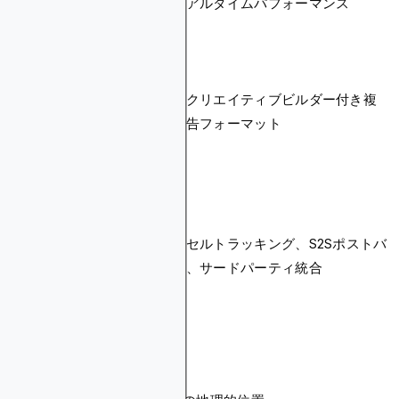
別リアルタイムパフォーマンス
スデ
ン/勝率、オーデ
ータ
ィエンスリーチ
インページプッシ
広告
ュ、ネイティブ、
フォ
内蔵クリエイティブビルダー付き複
ポップアンダー、
ーマ
数広告フォーマット
インタースティシ
ット
ャル、バナー
コン
バー
ジョ
コンバージョン価
ピクセルトラッキング、S2Sポストバ
ント
値トラッキング付
ック、サードパーティ統合
ラッ
きCPAターゲット
キン
グ
グロ
ーバ