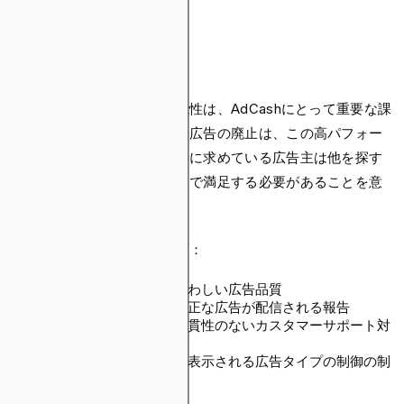
AdCashの制限事項
広告フォーマットの利用可能性は、AdCashにとって重要な課
題です。従来のプッシュ通知広告の廃止は、この高パフォー
マンス広告フォーマットを特に求めている広告主は他を探す
か、インページプッシュのみで満足する必要があることを意
味します。
その他の注目すべき制限事項：
一部のケースにおける疑わしい広告品質
望ましくない、または不正な広告が配信される報告
品質に関する懸念への一貫性のないカスタマーサポート対
応
パブリッシャーサイトに表示される広告タイプの制御の制
限