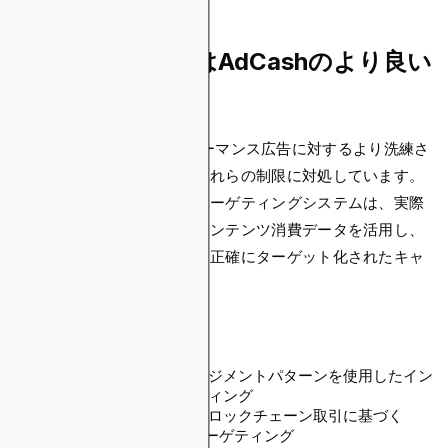
Blockchain-AdsはAdCashのより良い
代替手段ですか？
Blockchain-Adsは、パフォーマンス広告に対するより洗練さ
れたアプローチを通じて、これらの制限に対処しています。
プラットフォームの高度なターゲティングシステムは、実際
のユーザー行動パターンとコンテンツ消費データを活用し、
従来の方法を一貫して上回る正確にターゲット化されたキャ
ンペーンを作成します。
AdCashに対する主な利点：
実際のユーザーエンゲージメントパターンを使用したイン
タレストベースターゲティング
ポートフォリオ残高とブロックチェーン取引に基づく
Web3オーディエンスターゲティング