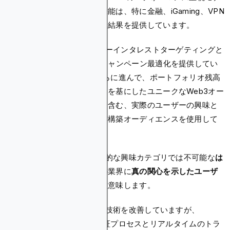
ルと高度なターゲティング機能は、特に金融、iGaming、VPN
業界において一貫して優れた結果を提供しています。
たとえば、AdCashはユーザーインタレストターゲティングと
CPAターゲット入札によるキャンペーン最適化を提供してい
ます。Blockchain-Adsはさらに進んで、ポートフォリオ残高
やブロックチェーンでの取引を基にしたユニークなWeb3オー
ディエンスターゲティングを含む、実際のユーザーの興味と
オンライン行動に基づく事前構築オーディエンスを使用して
います。
これは、AdCashのより限定的な興味カテゴリでは不可能な
は
るかに高い精度
で、お客様の業界に
真の関心を示したユーザ
ーをターゲット
できることを意味します。
さらに、AdCashは不正対策技術を改善していますが、
Blockchain-Adsは高度な検証プロセスとリアルタイムのトラ