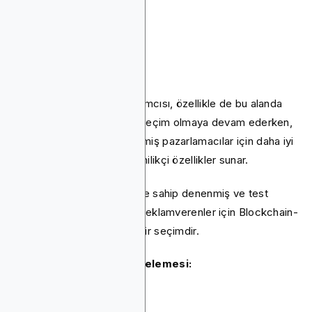
Sonuç
Bitmedia birçok kripto reklamcısı, özellikle de bu alanda
yeni olanlar için sağlam bir seçim olmaya devam ederken,
Blockchain-Ads, daha gelişmiş pazarlamacılar için daha iyi
sonuçlar sağlayabilecek yenilikçi özellikler sunar.
Kripto alanında geniş erişime sahip denenmiş ve test
edilmiş bir platform arayan reklamverenler için Blockchain-
Ads Bitmedia'dan daha iyi bir seçimdir.
Daha fazla reklam ağı incelemesi:
Cointraffic İnceleme
Cointelegraph İnceleme