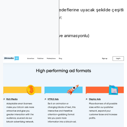
Bitmedia, farklı pazarlama hedeflerine uyacak şekilde çeşitli
reklam formatlarını destekler:
Metin reklamları
Görsel reklamlar (statik ve animasyonlu)
HTML5 afişler
Duyarlı reklamlar