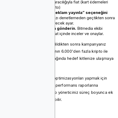
ETH, USDT) veya Stripe aracılığıyla fiat (kart ödemeleri
için minimum 100$ depozito)
“Onaylandıktan sonra reklam yayınla” seçeneğini
etkinleştirin
Reklamlarınızı denetlemeden geçtikten sonra
otomatik olarak etkinleştirecek ayar.
Kampanyanızı onay için gönderin.
Bitmedia ekibi
genellikle reklamları 24 saat içinde inceler ve onaylar.
Onaylandıktan ve finanse edildikten sonra kampanyanız
yayına girecek ve Bitmedia'nın 6.000'den fazla kripto ile
ilgili web sitesinden oluşan ağında hedef kitlenize ulaşmaya
başlayabilirsiniz.
Etkinliği izlemek ve gerekli optimizasyonları yapmak için
kontrol panelinizden ayrıntılı performans raporlarına
erişebilirsiniz. Atanmış hesap yöneticiniz süreç boyunca ek
destek ve rehberlik sağlayabilir.