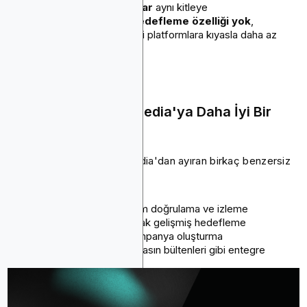
reklamverenleri sınırlar
aynı kitleye
Kriptoya özgü kitle hedefleme özelliği yok
,
Blockchain-Ads gibi yeni platformlara kıyasla daha az
etkili hale getiriyor.
Blockchain-Ads Bitmedia'ya Daha İyi Bir
Alternatif mi?
Blockchain-Ads, onu Bitmedia'dan ayıran birkaç benzersiz
özellik sunar:
Blockchain tabanlı reklam doğrulama ve izleme
Zincir içi verileri kullanarak gelişmiş hedefleme
Yapay zeka destekli kampanya oluşturma
Ek pazarlama taktikleri
basın bültenleri gibi entegre