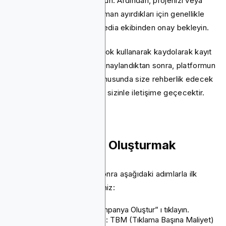
üzere gerekli bilgileri doldurun. Ardından, projenizi veya
şirketinizi incelemek için zaman ayırdıkları için genellikle
yaklaşık bir saat süren Bitmedia ekibinden onay bekleyin.
Ayrıca Google veya Facebook kullanarak kaydolarak kayıt
işlemini hızlandırabilirsiniz. Onaylandıktan sonra, platformun
özellikleri ve yetenekleri konusunda size rehberlik edecek
atanmış bir hesap yöneticisi sizinle iletişime geçecektir.
İlk Kampanyanızı Oluşturmak
Hesabınız doğrulandıktan sonra aşağıdaki adımlarla ilk
kampanyanızı oluşturabilirsiniz:
Kontrol panelinizden “Kampanya Oluştur” ı tıklayın.
Kampanya türünüzü seçin: TBM (Tıklama Başına Maliyet)