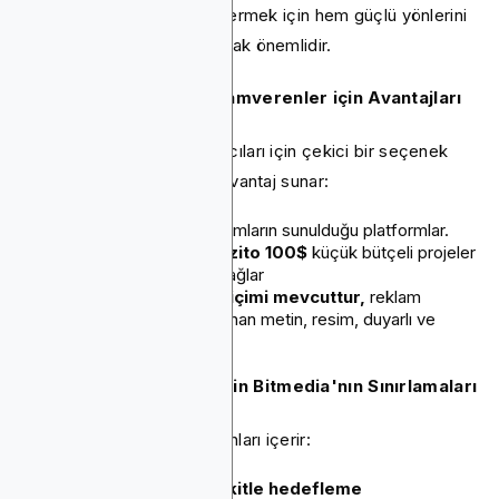
bilinçli pazarlama kararları vermek için hem güçlü yönlerini
hem de sınırlamalarını anlamak önemlidir.
Bitmedia'nın Kripto Reklamverenler için Avantajları
Bitmedia, onu kripto reklamcıları için çekici bir seçenek
haline getiren birkaç farklı avantaj sunar:
6.000'den fazla
Reklamların sunulduğu platformlar.
Düşük minimum depozito 100$
küçük bütçeli projeler
için erişilebilir olmasını sağlar
Birden fazla reklam biçimi mevcuttur,
reklam
verenler için esneklik sunan metin, resim, duyarlı ve
HTML5 reklamları dahil
Kripto Reklamverenler için Bitmedia'nın Sınırlamaları
Bitmedia'nın sınırlamaları şunları içerir:
Önceden belirlenmiş kitle hedefleme