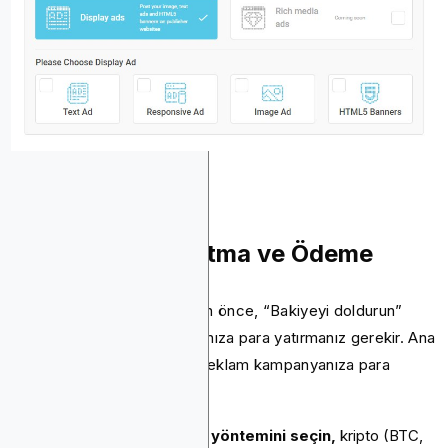
Kampanya Başlatma ve Ödeme
Kampanyanız yayınlanmadan önce, “Bakiyeyi doldurun”
düğmesini tıklayarak hesabınıza para yatırmanız gerekir. Ana
bakiyenize veya doğrudan reklam kampanyanıza para
yatırabilirsiniz. İşte süreç
Tercih ettiğiniz ödeme yöntemini seçin,
kripto (BTC,