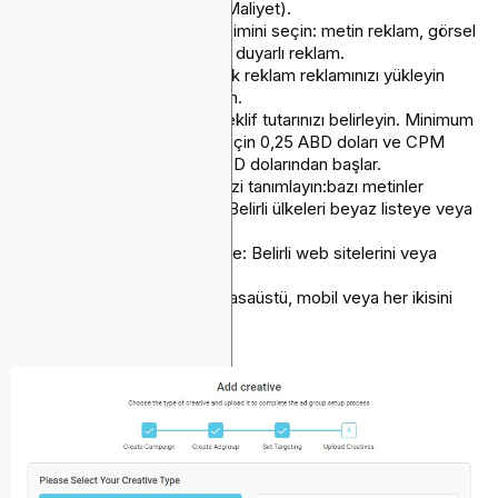
veya CPM (Mille Başına Maliyet).
Tercih ettiğiniz reklam biçimini seçin: metin reklam, görsel
reklam, HTML5 afiş veya duyarlı reklam.
Seçilen biçime bağlı olarak reklam reklamınızı yükleyin
veya reklam metninizi girin.
Kampanya bütçenizi ve teklif tutarınızı belirleyin. Minimum
teklif, TBM kampanyaları için 0,25 ABD doları ve CPM
kampanyaları için 0,30 ABD dolarından başlar.
Hedefleme seçeneklerinizi tanımlayın:bazı metinler
Coğrafi hedefleme: Belirli ülkeleri beyaz listeye veya
kara listeye alın
Web sitesi hedefleme: Belirli web sitelerini veya
kategorileri seçin
Cihaz hedefleme: Masaüstü, mobil veya her ikisini
birden seçin