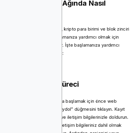
Bitmedia Reklam Ağında Nasıl
Reklam Verilir
Bitmedia'da reklam vermek, kripto para birimi ve blok zinciri
alanında hedef kitlenize ulaşmanıza yardımcı olmak için
tasarlanmış basit bir süreçtir. İşte başlamanıza yardımcı
olacak adım adım bir kılavuz:
Hesap Kurulum Süreci
Bitmedia'da reklam yapmaya başlamak için önce web
sitelerini ziyaret edin ve “Kaydol” düğmesini tıklayın. Kayıt
formunu işletme bilgileriniz ve iletişim bilgilerinizle doldurun.
Adınız, şirket bilgileriniz ve iletişim bilgileriniz dahil olmak