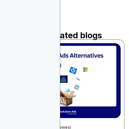
Read related blogs
December 1, 2025
Platform ve Araçlar İncelemesi