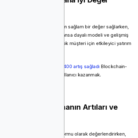
Sağlar?
Bitmedia, reklamverenler için sağlam bir değer sağlarken,
Blockchain-Ads'in performansa dayalı modeli ve gelişmiş
hedefleme yetenekleri birçok müşteri için etkileyici yatırım
getirisi ile sonuçlandı.
Örneğin,
Bileşik hacimde% 400 artış sağladı
Blockchain-
Ads kullanarak 3058 yeni kullanıcı kazanmak.
Bitmedia Kullanmanın Artıları ve
Eksileri Nelerdir?
Bitmedia'yı bir reklam platformu olarak değerlendirirken,