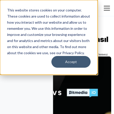
This website stores cookies on your computer.
These cookies are used to collect information about
how you interact with our website and allow us to
Bitmedia İncelemesi:
remember you. We use this information in order to
improve and customize your browsing experience
Blockchain-Reklamlarla Nasıl
and for analytics and metrics about our visitors both
Karşılaştırılır
on this website and other media. To find out more
about the cookies we use, see our Privacy Policy.
Ekokotu Emmanuel Eguono
May 12, 2026
Platform ve Araçlar İncelemesi
Accept