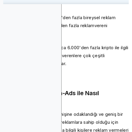
Platform, toplamda 100.000'den fazla bireysel reklam
kampanyası yürüten 4.000'den fazla reklamvereni
platformuna çekti.
Bitmedia'nın yayıncı ağı ayrıca 6.000'den fazla kripto ile ilgili
web sitesini içerir ve reklamverenlere çok çeşitli
yerleştirme seçenekleri sunar.
Bitmedia, Blockchain-Ads ile Nasıl
Karşılaştırılır?
Bitmedia, kripto para birimi nişine odaklandığı ve geniş bir
yayıncı ağına ve çok çeşitli reklamlara sahip olduğu için
işletmelerin kripto konusunda bilgili kişilere reklam vermeleri