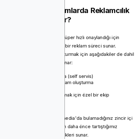
Blockchain-Reklamlarda Reklamcılık
Nasıl Karşılaştırılır?
Blockchain-Ads, reklamlar süper hızlı onaylandığı için
Bitmedia'ya kıyasla daha iyi bir reklam süreci sunar.
Platform, reklamlarınızı oluşturmak için aşağıdakiler de dahil
olmak üzere çeşitli yollar sunar:
Manuel reklam oluşturma (self servis)
Yapay zeka destekli reklam oluşturma
Ayrıca reklamlarınızı oluşturmak için özel bir ekip
alabilirsiniz.
Blockchain-Ads ayrıca, Bitmedia'da bulamadığınız zincir içi
davranış hedeflemeyi içeren daha önce tartıştığımız
gelişmiş hedefleme seçenekleri sunar.