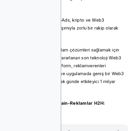
için harika bir yerdir.
Bununla birlikte, Blockchain-Ads, kripto ve Web3
reklamcılığına yenilikçi yaklaşımıyla zorlu bir rakip olarak
ortaya çıktı.
Blockchain-Ads, hedefli reklam çözümleri sağlamak için
blok zinciri teknolojisinden yararlanan son teknoloji Web3
tabanlı bir reklam ağıdır. Platform, reklamverenleri
9.000'den fazla web sitesi ve uygulamada geniş bir Web3
kullanıcısı kitlesine bağlayarak günde etkileyici 1 milyar
gösterim sunuyor.
Hızlı Bitmedia ve Blockchain-Reklamlar H2H: