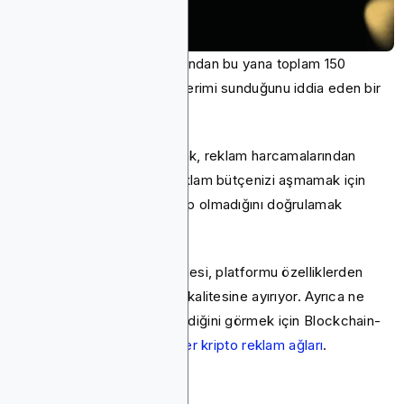
Bitmedia, 2014'teki kuruluşundan bu yana toplam 150
milyardan fazla reklam gösterimi sunduğunu iddia eden bir
kripto para reklam ağıdır.
Bir kripto reklamvereni olarak, reklam harcamalarından
olumlu bir getiri olmadan reklam bütçenizi aşmamak için
tüm bu rakamların doğru olup olmadığını doğrulamak
istersiniz.
Bu ayrıntılı Bitmedia incelemesi, platformu özelliklerden
reklam biçimlerine ve trafik kalitesine ayırıyor. Ayrıca ne
kadar iyi performans gösterdiğini görmek için Blockchain-
Ads ile karşılaştırıyoruz.
diğer kripto reklam ağları
.