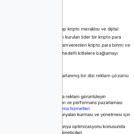
Bitmedia nedir?
Bitmedia, 2014 yılında bir grup kripto meraklısı ve dijital
pazarlama uzmanı tarafından kurulan lider bir kripto para
reklam ağıdır. Bitmedia, reklamverenleri kripto para birimi ve
blok zinciri alanında yüksek hedefli kitlelere bağlamayı
amaçlamaktadır.
Bitmedia, kripto pazarına uyarlanmış bir dizi reklam çözümü
sunar:
Kripto web siteleri ağında reklam görüntüleyin
Markalaşma kampanyaları ve performans pazarlaması
PR ve
influencer pazarlama hizmetleri
Reklamverenlerin kampanyaları kurması ve yönetmesi için
self servis platformu
Reklam verenlere kampanya optimizasyonu konusunda
yardımcı olacak hesap yöneticileri