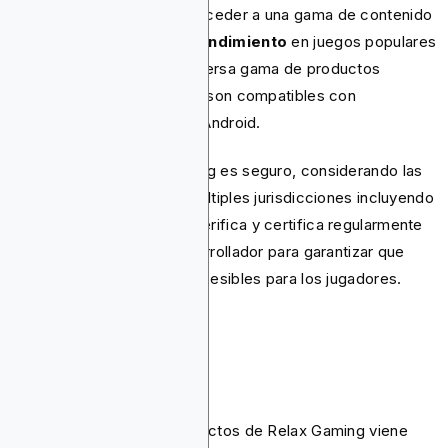
Los operadores pueden acceder a una gama de contenido
con
mecánicas de alto rendimiento
en juegos populares
como
Sultan Spins
. La diversa gama de productos
propietarios del proveedor son compatibles con
dispositivos móviles iOS y Android.
Asociarse con Relax Gaming es seguro, considerando las
licencias mantenidas en múltiples jurisdicciones incluyendo
la
UKGC
y
MGA
. eCogra verifica y certifica regularmente
la tecnología RNG del desarrollador para garantizar que
solo juegos justos sean accesibles para los jugadores.
Características clave
:
Asociación Silver Bullet
Servicios Plat-to-Plat
La suite completa de productos de Relax Gaming viene