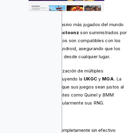
Algunos de los juegos de casino más jugados del mundo
como
Book of Dead
y
Reactoonz
son suministrados por
Play'n GO. Todos estos títulos son compatibles con los
sistemas operativos iOS y Android, asegurando que los
jugadores disfruten jugando desde cualquier lugar.
Play'n GO cuenta con autorización de múltiples
jurisdicciones de juego, incluyendo la
UKGC
y
MGA
. La
compañía también asegura que sus juegos sean justos al
tener auditores independientes como Quinel y BMM
TestLabs que certifican regularmente sus RNG.
Características clave
:
Plataforma omnicanal completamente sin efectivo