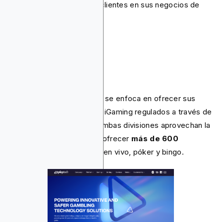
obtener valor real para los clientes en sus negocios de
juegos.
4. Playtech
Fundada en 1999,
Playtech
se enfoca en ofrecer sus
productos en mercados de iGaming regulados a través de
sus negocios B2B y B2C. Ambas divisiones aprovechan la
tecnología propietaria para ofrecer
más de 600
innovadores
slots, casino en vivo, póker y bingo.