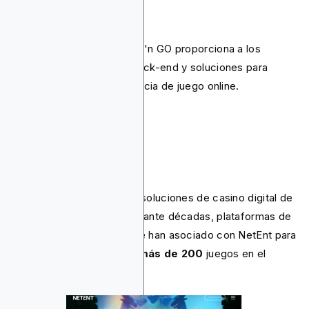
OMNY
The GO Show
Además de los juegos, Play'n GO proporciona a los
operadores servicios de back-end y soluciones para
garantizar la mejor experiencia de juego online.
7. NetEnt
NetEnt
ha sido pionero en soluciones de casino digital de
vanguardia desde 1996. Durante décadas, plataformas de
juegos de todo el mundo se han asociado con NetEnt para
incluir algunos o todos los
más de 200
juegos en el
catálogo de la compañía.