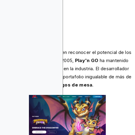
6. Play'n GO
Como uno de los primeros en reconocer el potencial de los
juegos sobre la marcha en 2005,
Play'n GO
ha mantenido
un estatus innovador y líder en la industria. El desarrollador
actualmente cuenta con un portafolio inigualable de más de
300 slots premium y juegos de mesa
.