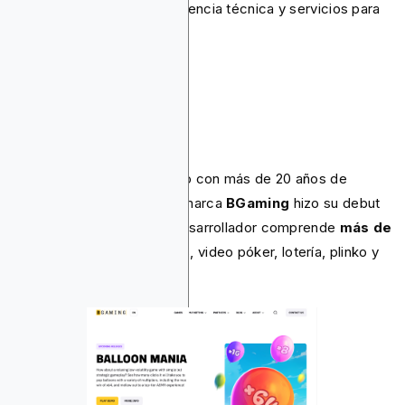
repleta de la más alta excelencia técnica y servicios para
operadores de casinos.
10. BGaming
Gracias a un equipo experto con más de 20 años de
experiencia, la innovadora marca
BGaming
hizo su debut
en 2018. El portafolio del desarrollador comprende
más de
150 productos
como slots, video póker, lotería, plinko y
juegos de mesa.