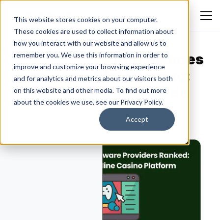
This website stores cookies on your computer.
These cookies are used to collect information about
how you interact with our website and allow us to
Los 10 Mejores Proveedores
remember you. We use this information in order to
improve and customize your browsing experience
de Software para iGaming:
and for analytics and metrics about our visitors both
Potencia Tu Plataforma de
on this website and other media. To find out more
about the cookies we use, see our Privacy Policy.
Casino Online
Accept
Emmanuella Oluwafemi
March 26, 2026
iGaming