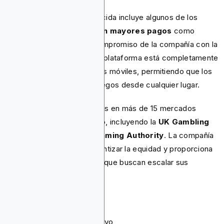
Esta red de juegos establecida incluye algunos de los
jackpots progresivos con mayores pagos
como
Mega Moolah
. Dado el compromiso de la compañía con la
satisfacción del cliente, su plataforma está completamente
optimizada para dispositivos móviles, permitiendo que los
jugadores accedan a los juegos desde cualquier lugar.
Games Global tiene licencias en más de 15 mercados
regulados en todo el mundo, incluyendo la
UK Gambling
Commission
y la
Malta Gaming Authority
. La compañía
audita sus juegos para garantizar la equidad y proporciona
soporte 24/7 a operadores que buscan escalar sus
servicios.
Características clave
:
Red de jackpot progresivo