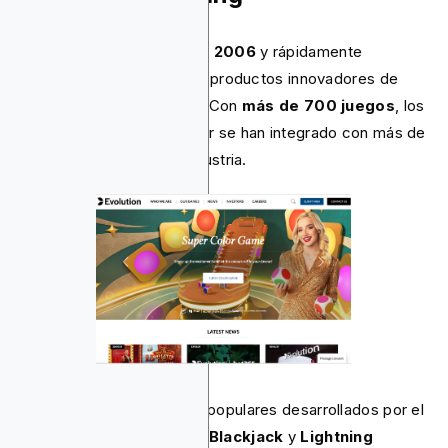
Evolution fue fundado en 2006
y rápidamente
revolucionó la industria con productos innovadores de
juegos con crupier en vivo. Con
más de 700 juegos
, los
servicios B2B del proveedor se han integrado con más de
100 casinos online en la industria.
Algunos de los juegos más populares desarrollados por el
proveedor incluyen
Speed Blackjack
y
Lightning