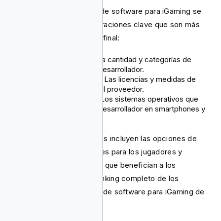
El ranking de proveedores de software para iGaming se
basa en estas tres consideraciones clave que son más
importantes para el usuario final:
Catálogo de Juegos
: La cantidad y categorías de
juegos ofrecidos por el desarrollador.
Seguridad y Licencias
: Las licencias y medidas de
seguridad utilizadas por el proveedor.
Compatibilidad Móvil
: Los sistemas operativos que
soportan los juegos del desarrollador en smartphones y
tablets.
Otros factores considerados incluyen las opciones de
soporte al cliente disponibles para los jugadores y
características innovadoras que benefician a los
operadores. Aquí está el ranking completo de los
principales desarrolladores de software para iGaming de
2024: