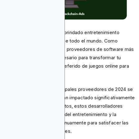
La industria del iGaming ha brindado entretenimiento
extraordinario a jugadores de todo el mundo. Como
operador, asociarse con los proveedores de software más
adecuados es un paso necesario para transformar tu
plataforma en un destino preferido de juegos online para
millones de jugadores.
Este ranking de los 10 principales proveedores de 2024 se
enfoca en empresas que han impactado significativamente
la industria del iGaming. Juntos, estos desarrolladores
están ampliando los límites del entretenimiento y la
jugabilidad, innovando continuamente para satisfacer las
expectativas de los jugadores.