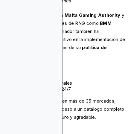
perfectamente en smartphones.
Amusnet tiene licencia de la
Malta Gaming Authority
y
está certificado por auditores de RNG como
BMM
TestLabs
y
GLI
. El desarrollador también ha
desempeñado un papel positivo en la implementación de
prácticas sostenibles a través de su
política de
Responsabilidad Social
.
Características clave
:
Herramientas promocionales
Soporte de dos niveles 24/7
Amusnet opera legalmente en más de 35 mercados,
brindando a sus clientes acceso a un catálogo completo
en un entorno de juego seguro y agradable.