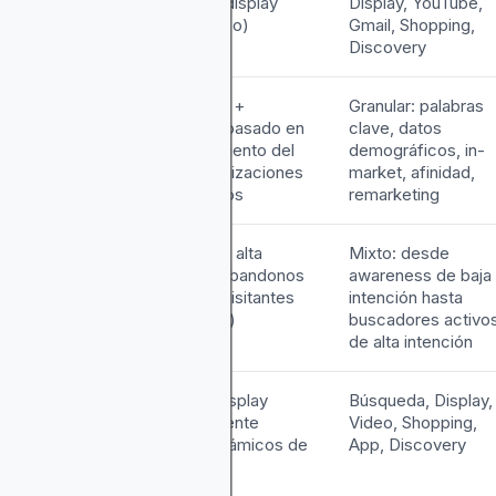
(inventario display
Display, YouTube,
programático)
Gmail, Shopping,
Discovery
egmentación
Retargeting +
Granular: palabras
e Audiencia
lookalikes; basado en
clave, datos
comportamiento del
demográficos, in-
sitio y visualizaciones
market, afinidad,
de productos
remarketing
ntención del
Usuarios de alta
Mixto: desde
suario
intención (abandonos
awareness de baja
de carrito, visitantes
intención hasta
recurrentes)
buscadores activo
de alta intención
ormatos
Anuncios display
Búsqueda, Display,
ublicitarios
(principalmente
Video, Shopping,
banners dinámicos de
App, Discovery
productos)