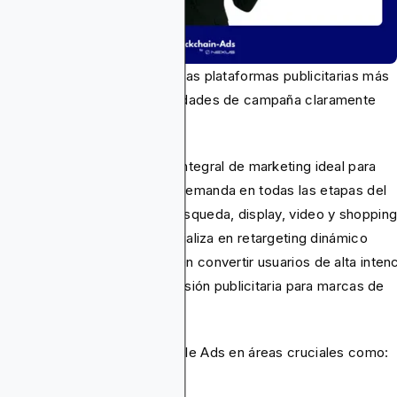
teo y Google Ads son dos de las plataformas publicitarias más
ulares, pero atienden necesidades de campaña claramente
erentes.
gle Ads ofrece un conjunto integral de marketing ideal para
nciantes que buscan captar demanda en todas las etapas del
udo utilizando canales de búsqueda, display, video y shopping
 el contrario, Criteo se especializa en retargeting dinámico
ulsado por IA, enfocándose en convertir usuarios de alta inten
aximizar el retorno de la inversión publicitaria para marcas de
ercio electrónico.
a guía compara Criteo y Google Ads en áreas cruciales como:
alcance e inventario