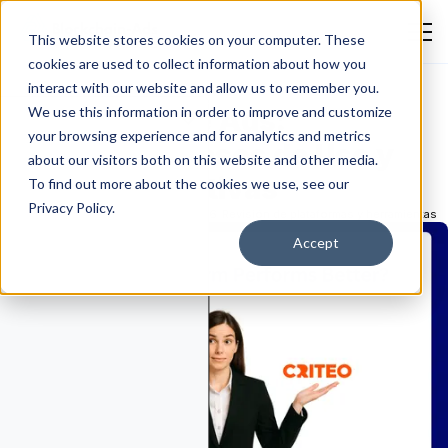
This website stores cookies on your computer. These
cookies are used to collect information about how you
interact with our website and allow us to remember you.
riteo vs Google Ads:
We use this information in order to improve and customize
your browsing experience and for analytics and metrics
omparación, Casos de Uso y
about our visitors both on this website and other media.
ejores Alternativas
To find out more about the cookies we use, see our
Privacy Policy.
Emmanuella Oluwafemi
July 23, 2026
Revisión de plataformas y herramientas
Accept