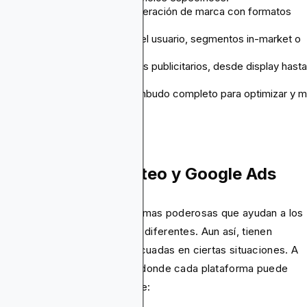
Construir conciencia y consideración de marca con formatos
publicitarios de alta calidad.
Segmentar según intención del usuario, segmentos in-market o
datos demográficos.
Aprovechar múltiples formatos publicitarios, desde display hasta
texto, video o in-app.
Usar analítica e insights de embudo completo para optimizar y m
el ROI.
ándo No Usar Criteo y Google Ads
teo y Google Ads son plataformas poderosas que ayudan a los
nciantes de muchas maneras diferentes. Aun así, tienen
itaciones que las hacen inadecuadas en ciertas situaciones. A
tinuación se muestran áreas donde cada plataforma puede
darse corta y debería evitarse: