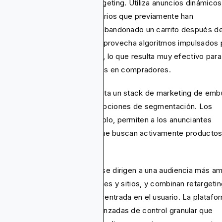
mento de publicidad de retargeting. Utiliza anuncios dinámicos
a conectar e involucrar a usuarios que previamente han
eractuado con un producto o abandonado un carrito después d
egar artículos. Para lograrlo, aprovecha algoritmos impulsados 
y una amplia red de publishers, lo que resulta muy efectivo para
nsformar visitantes ocasionales en compradores.
contraste, Google Ads presenta un stack de marketing de em
pleto que abarca múltiples opciones de segmentación. Los
ncios de búsqueda, por ejemplo, permiten a los anunciantes
igirse a clientes potenciales que buscan activamente producto
ecíficos.
 anuncios display de Google se dirigen a una audiencia más am
ravés de una red de aplicaciones y sitios, y combinan retargeti
 segmentación contextual y centrada en el usuario. La platafo
bién ofrece herramientas avanzadas de control granular que