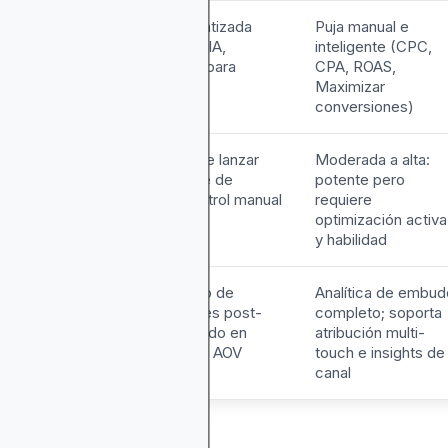
strategia de
Puja automatizada
Puja manual e
uja
(basada en IA,
inteligente (CPC,
optimizada para
CPA, ROAS,
ROAS)
Maximizar
conversiones)
urva de
Baja: fácil de lanzar
Moderada a alta:
prendizaje
con soporte de
potente pero
Configuración
cuenta; control manual
requiere
 Gestión)
limitado
optimización activa
y habilidad
eportes y
Seguimiento de
Analítica de embud
tribución
conversiones post-
completo; soporta
clic; enfocado en
atribución multi-
CTR, ROAS, AOV
touch e insights de
canal