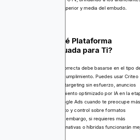
ernativas sólidas en la parte superior y media del embudo.
redicto Final: ¿Qué Plataforma
blicitaria es Adecuada para Ti?
gir la plataforma publicitaria correcta debe basarse en el tipo d
iencia y las necesidades de cumplimiento. Puedes usar Criteo
ndo desees soluciones de retargeting sin esfuerzo, anuncios
ámicos de productos y rendimiento optimizado por IA en la eta
U. Alternativamente, usa Google Ads cuando te preocupe má
 solución de embudo completo y control sobre formatos
licitarios y segmentación. Sin embargo, si requieres más
xibilidad, configuraciones alternativas o híbridas funcionarán mej
onces usa Blockchain-Ads.