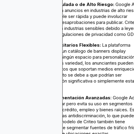
Estás en una Industria Regulada o de Alto Riesgo:
Google 
tiene políticas estrictas contra anuncios en industrias de alto rie
o reguladas. La aplicación suele ser rápida y puede involucrar
suspensiones de cuentas o desaprobaciones para publicar. Crit
también restringe anuncios en industrias sensibles debido a leye
de recopilación de datos y regulaciones de privacidad como G
Requieres Formatos Publicitarios Flexibles:
La plataforma
Criteo ofrece principalmente un catálogo de banners display
dinámicos que dejan poco o ningún espacio para personalización
Aunque Google Ads tiene más variedad, los anunciantes pueden
tener acceso a ciertos formatos que soportan medios enriquec
o ubicaciones interactivas. Esto se debe a que podrían ser
inestables sin una configuración significativa o simplemente esta
fuera de límites.
Quieres Opciones de Segmentación Avanzadas
: Google A
soporta segmentación granular pero evita su uso en segmentos
publicitarios sensibles, como crédito, empleo y bienes raíces. E
se hace para cumplir con reglas antidiscriminación, lo que puede
afectar a los anunciantes. El modelo de Criteo también tiene
limitaciones cuando se trata de segmentar fuentes de tráfico frí
ofrece insights limitados sobre ubicaciones exactas.