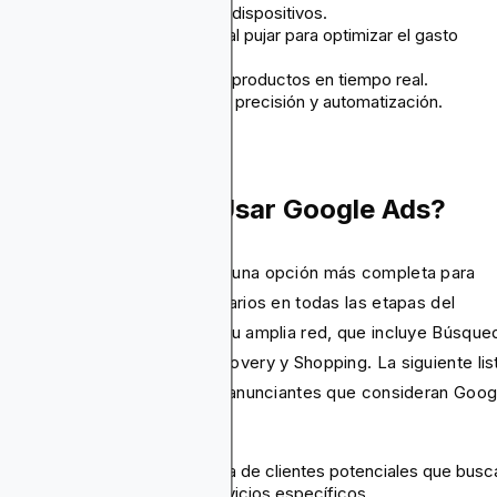
personalizados en diferentes dispositivos.
Aprovechar el poder de la IA al pujar para optimizar el gasto
publicitario.
Servir anuncios dinámicos de productos en tiempo real.
Mejorar campañas BOFU con precisión y automatización.
uándo Deberías Usar Google Ads?
plataforma de Google Ads es una opción más completa para
nciantes que se dirigen a usuarios en todas las etapas del
udo. Su fortaleza radica en su amplia red, que incluye Búsque
Google, Gmail, YouTube, Discovery y Shopping. La siguiente lis
ntifica los casos de uso para anunciantes que consideran Goog
.
Captar demanda de búsqueda de clientes potenciales que busc
activamente productos o servicios específicos.