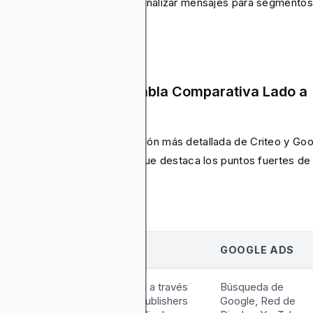
dan a los anunciantes a personalizar mensajes para segmento
iencia específicos.
iteo vs Google Ads: Tabla Comparativa Lado a
do
a proporcionar una comparación más detallada de Criteo y Go
, aquí hay una tabla general que destaca los puntos fuertes de
a plataforma.
PARÁMETRO
CRITEO
GOOGLE ADS
lcance e
Web abierta a través
Búsqueda de
nventario
de socios publishers
Google, Red de