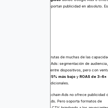
ican políticas estrictas o no soportan publicidad en absoluto. E
ustrias incluyen:
CBD
Apuestas
Finanzas
Adultos
Cripto
Política
 Blockchain-Ads, todavía disfrutas de muchas de las capacid
 obtienes de Criteo y Google Ads: segmentación de audiencia,
imización predictiva, alcance entre dispositivos, pero con vent
rendimiento como
CPA 0.8–35% más bajo
y
ROAS de 3–6×
paración con plataformas tradicionales.
única desventaja es que Blockchain-Ads no ofrece publicidad 
queda básica como Google Ads. Pero soporta formatos de
ncios nativos, display, video y CTV, brindando a los anunciante