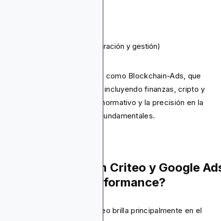
segmentación de audiencia
intención del usuario
formatos publicitarios
estrategia de puja
curva de aprendizaje (configuración y gestión)
reportes y atribución
más, exploramos alternativas como Blockchain-Ads, que
tacan en industrias reguladas incluyendo finanzas, cripto y
ming, donde el cumplimiento normativo y la precisión en la
mentación de audiencia son fundamentales.
ómo se Comparan Criteo y Google Ad
 Publicidad de Performance?
plataforma publicitaria de Criteo brilla principalmente en el