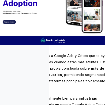
ckchain-Ads es una alternativa a Google Ads y Criteo que te a
lcanzar a las personas correctas cuando están más atentas. Es
ulsada por una capa de datos propia construida sobre
más de
 millones de perfiles de usuarios
, permitiendo segmentac
cisa en entornos donde las plataformas principales típicament
itan o bloquean campañas.
a plataforma funciona especialmente bien para
industrias
amente reguladas y restringidas
donde Google Ads o Crite