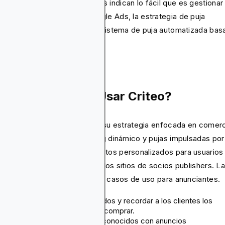
que estos puntos destacados indican lo fácil que es gestionar
teo en comparación con Google Ads, la estrategia de puja
eligente de Google supera el sistema de puja automatizada bas
IA de Criteo.
uándo Deberías Usar Criteo?
fortaleza de Criteo radica en su estrategia enfocada en comerc
 se especializa en retargeting dinámico y pujas impulsadas por
arketa sin problemas productos personalizados para usuarios
 alta intención de compra en los sitios de socios publishers. L
uiente lista cubre sus mejores casos de uso para anunciantes.
Recuperar carritos abandonados y recordar a los clientes los
productos que agregaron sin comprar.
Hacer retargeting a usuarios conocidos con anuncios