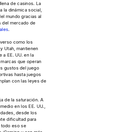
lena de casinos. La
a la dinámica social,
del mundo gracias al
os del mercado de
uales
.
diverso como los
 y Utah, mantienen
e a EE. UU. en la
e marcas que operan
os gustos del juego
ortivas hasta juegos
plan con las leyes de
ja de la saturación. A
medio en los EE. UU.,
lidades, desde los
te dificultad para
 todo eso se