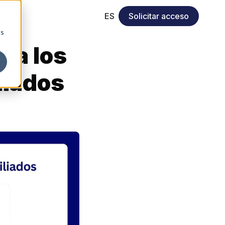
ES
Solicitar acceso
cs
 a los
iliados