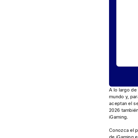
A lo largo de
mundo y, par
aceptan el se
2026 también
iGaming.
Conozca el p
de iGaming e