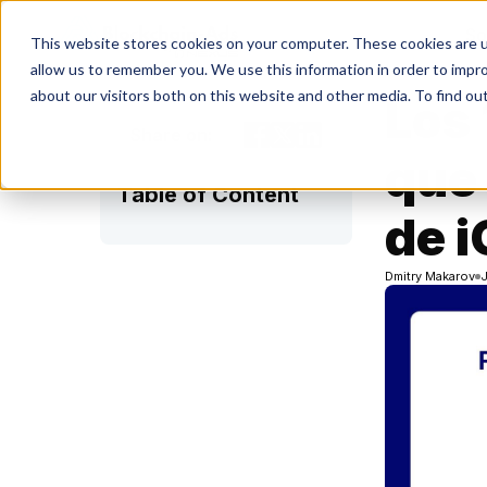
So
This website stores cookies on your computer. These cookies are u
allow us to remember you. We use this information in order to impr
about our visitors both on this website and other media. To find ou
Los 
Share on:
que 
Table of Content
de 
Dmitry Makarov
J