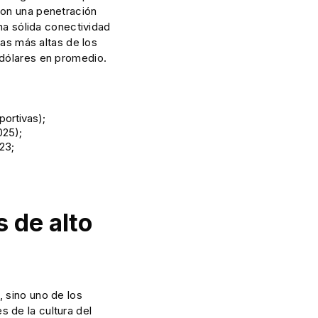
con una penetración
una sólida conectividad
las más altas de los
 dólares en promedio.
portivas);
025);
23;
.
 de alto
 sino uno de los
 de la cultura del