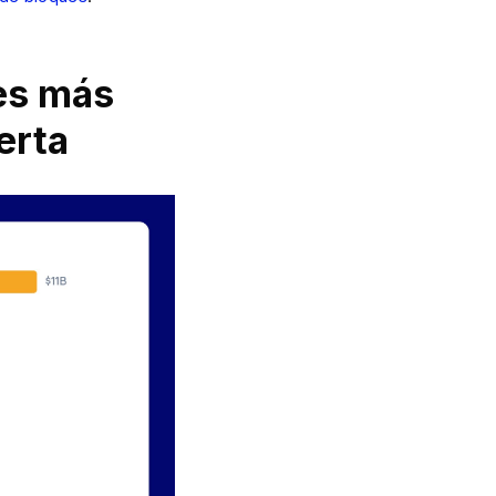
es más
erta