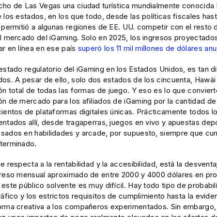
cho de Las Vegas una ciudad turística mundialmente conocida l
 los estados, en los que todo, desde las políticas fiscales hast
 permitió a algunas regiones de EE. UU. competir con el resto 
el mercado del iGaming. Solo en 2025, los ingresos proyectad
ar en línea en ese país
superó los 11 mil millones de dólares an
 estado regulatorio del iGaming en los Estados Unidos, es tan 
dos. A pesar de ello, solo dos estados de los cincuenta, Hawái
ón total de todas las formas de juego. Y eso es lo que conviert
ón de mercado para los afiliados de iGaming por la cantidad d
cientos de plataformas digitales únicas. Prácticamente todos l
entados allí, desde tragaperras, juegos en vivo y apuestas dep
sados en habilidades y arcade, por supuesto, siempre que cum
terminado.
e respecta a la rentabilidad y la accesibilidad, está la desventa
greso mensual aproximado de entre 2000 y 4000 dólares en pro
este público solvente es muy difícil. Hay todo tipo de probabi
ráfico y los estrictos requisitos de cumplimiento hasta la eviden
orma creativa a los compañeros experimentados. Sin embargo,