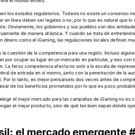
mine el mundo entero.
uen los estados regulatorios. Todavía no existe un consenso mu
r en línea deben ser legales o no, por lo que es natural que l
nte. Obviamente, los gobiernos y sus pueblos son dos entidades
uamente de manera drástica. Y cuando se trata de entretenimi
an dinero como el iGaming, las regulaciones locales definen m
es la cuestión de la competencia para una región. Incluso algu
an por ocupar su lugar en un mercado en particular, y eso con 
n. La feroz competencia afecta no solo a la escala de represen
bral de entrada en sí mismo, junto con la penetración de la au
d. Por lo tanto, es mejor pensárselo dos veces antes de compe
pesar de los beneficios prometidos por lo que es poco probable
elegir el mejor mercado para las campañas de iGaming no es c
tengan el mejor producto, sino de qué tan bien sepan dónde op
asil: el mercado emergente 