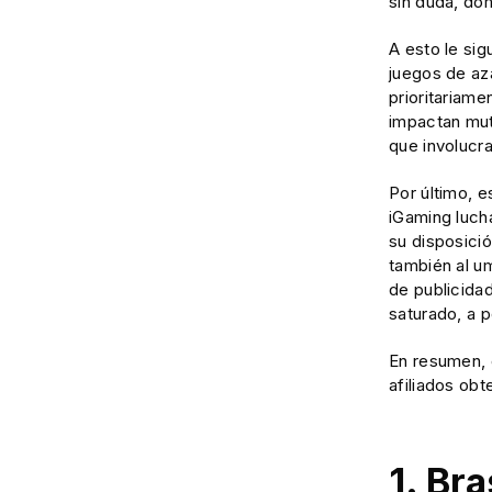
sin duda, do
A esto le sig
juegos de aza
prioritariame
impactan mut
que involucr
Por último, 
iGaming luch
su disposició
también al um
de publicida
saturado, a 
En resumen, 
afiliados ob
1. Br