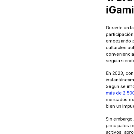
iGam
Durante un la
participación
empezando po
culturales au
conveniencia 
seguía siend
En 2023, con 
instantáneame
Según se inf
más de 2.500
mercados ext
bien un impu
Sin embargo,
principales 
activos, apr