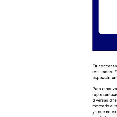
En
contrariam
resultados. E
especialment
Para empezar,
representaci
diversas dif
mercado al tr
ya que no ex