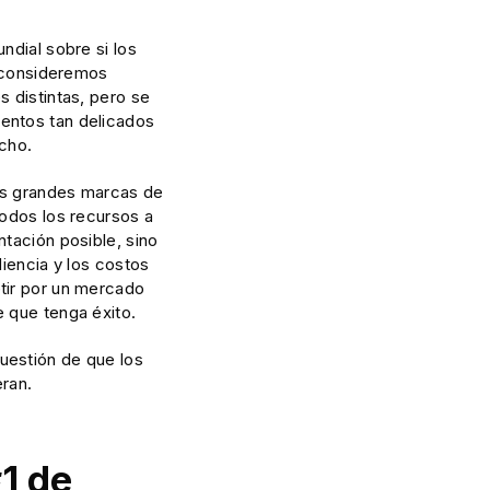
ndial sobre si los
o consideremos
 distintas, pero se
entos tan delicados
ucho.
nas grandes marcas de
todos los recursos a
tación posible, sino
diencia y los costos
tir por un mercado
 que tenga éxito.
uestión de que los
eran.
#1 de