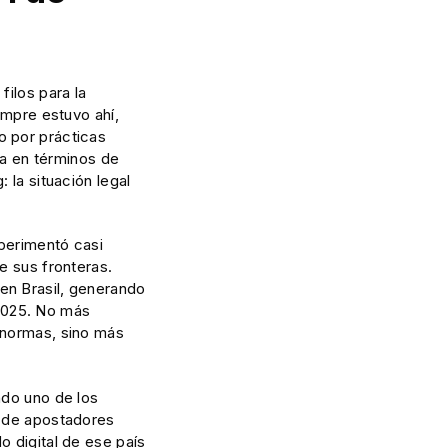
filos para la
empre estuvo ahí,
o por prácticas
da en términos de
 la situación legal
xperimentó casi
e sus fronteras.
en Brasil, generando
2025. No más
 normas, sino más
ndo uno de los
s de apostadores
o digital de ese país