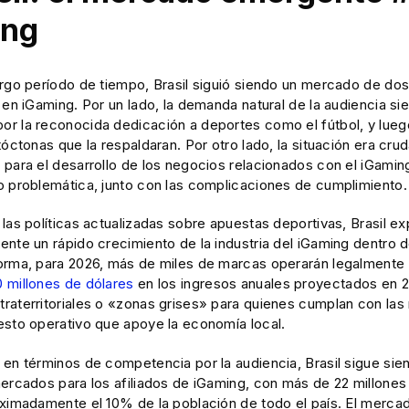
ing
rgo período de tiempo, Brasil siguió siendo un mercado de dos 
 en iGaming. Por un lado, la demanda natural de la audiencia si
r la reconocida dedicación a deportes como el fútbol, y lueg
tóctonas que la respaldaran. Por otro lado, la situación era cru
para el desarrollo de los negocios relacionados con el iGaming:
o problemática, junto con las complicaciones de cumplimiento.
las políticas actualizadas sobre apuestas deportivas, Brasil e
nte un rápido crecimiento de la industria del iGaming dentro d
orma, para 2026, más de miles de marcas operarán legalmente 
 millones de dólares
en los ingresos anuales proyectados en 
raterritoriales o «zonas grises» para quienes cumplan con las
esto operativo que apoye la economía local.
 en términos de competencia por la audiencia, Brasil sigue sie
mercados para los afiliados de iGaming, con más de 22 millone
oximadamente el 10% de la población de todo el país. El mercad