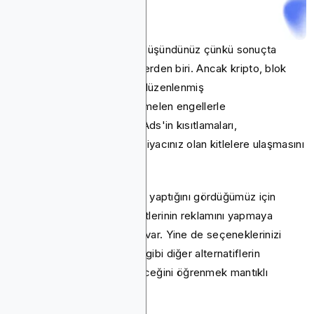
Muhtemelen Google Ads'i düşündünüz çünkü sonuçta
reklamcılıkta en büyük isimlerden biri. Ancak kripto, blok
zinciri, iGaming veya diğer düzenlenmiş
endüstrilerdeyseniz, muhtemelen engellerle
karşılaşmışsınızdır. Google Ads'in kısıtlamaları,
kampanyalarınızın en çok ihtiyacınız olan kitlelere ulaşmasını
engelleyebilir.
Elbette, birkaç şirketin bunu yaptığını gördüğümüz için
Google Ads'te kripto hizmetlerinin reklamını yapmaya
devam etmenin birkaç yolu var. Yine de seçeneklerinizi
tartmak ve Blockchain-Ads gibi diğer alternatiflerin
denemeye değip değmeyeceğini öğrenmek mantıklı
olacaktır.