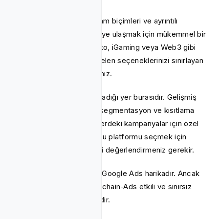
Google Ads, çok yönlü reklam biçimleri ve ayrıntılı
hedefleme ile geniş bir kitleye ulaşmak için mükemmel bir
araçtır. Bununla birlikte, kripto, iGaming veya Web3 gibi
sektörlerdeyseniz, muhtemelen seçeneklerinizi sınırlayan
kısıtlamalarla karşılaşacaksınız.
Blockchain-Reklamların parladığı yer burasıdır. Gelişmiş
hedefleme, cüzdan tabanlı segmentasyon ve kısıtlama
olmaması sayesinde bu nişlerdeki kampanyalar için özel
olarak oluşturulmuştur. Doğru platformu seçmek için
sektörünüzü ve hedeflerinizi değerlendirmeniz gerekir.
Genel reklam ihtiyaçları için Google Ads harikadır. Ancak
kripto ve iGaming için Blockchain-Ads etkili ve sınırsız
reklamcılık için en iyi seçimdir.