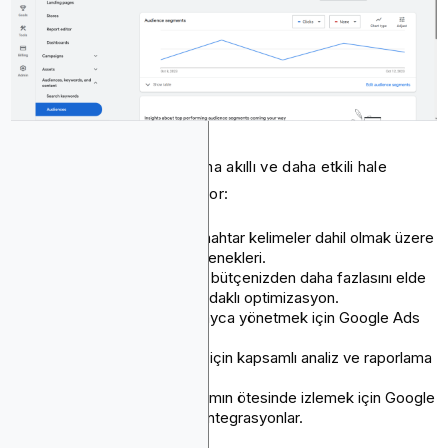
Google Ads, reklamcılığı daha akıllı ve daha etkili hale
getiren özelliklerle öne çıkıyor:
Demografi, konum ve anahtar kelimeler dahil olmak üzere
gelişmiş hedefleme seçenekleri.
Performansı artırmak ve bütçenizden daha fazlasını elde
etmek için yapay zeka odaklı optimizasyon.
Büyük kampanyaları kolayca yönetmek için Google Ads
Editor.
Performansınızı izlemek için kapsamlı analiz ve raporlama
araçları.
Kullanıcı davranışını reklamın ötesinde izlemek için Google
Analytics gibi araçlarla entegrasyonlar.