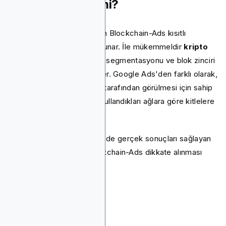
İyi Bir Alternatif mi?
Sizin gibi reklamverenler için Blockchain-Ads kısıtlı
sektörlerde net avantajlar sunar. İle mükemmeldir
kripto
odaklı hedefleme
cüzdan segmentasyonu ve blok zinciri
etkinlik takibi gibi seçenekler. Google Ads'den farklı olarak,
reklamlarınızın doğru kişiler tarafından görülmesi için sahip
oldukları belirteçlere veya kullandıkları ağlara göre kitlelere
ulaşmanıza olanak tanır.
Kripto, Web3 veya iGaming'de gerçek sonuçları sağlayan
bir çözüm arıyorsanız, Blockchain-Ads dikkate alınması
gereken platformdur.
Sonuç