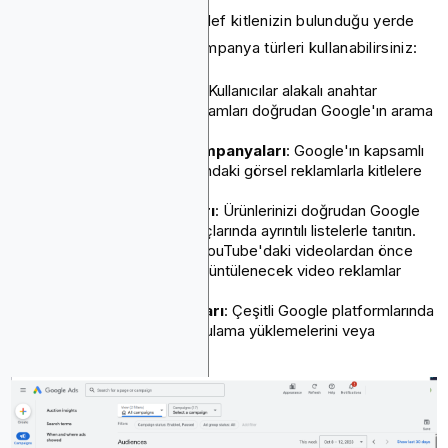
Hedeflerinize uymak ve hedef kitlenizin bulunduğu yerde
ilgisini çekmek için farklı kampanya türleri kullanabilirsiniz:
Arama kampanyaları
: Kullanıcılar alakalı anahtar
kelimeler aradığında reklamları doğrudan Google'ın arama
sonuçlarında gösterin.
Görüntülü Reklam Kampanyaları
: Google'ın kapsamlı
iş ortağı web siteleri ağındaki görsel reklamlarla kitlelere
ulaşın.
Alışveriş kampanyaları
: Ürünlerinizi doğrudan Google
Alışveriş ve arama sonuçlarında ayrıntılı listelerle tanıtın.
YouTube reklamları
: YouTube'daki videolardan önce
veya video sırasında görüntülenecek video reklamlar
oluşturun.
Uygulama kampanyaları
: Çeşitli Google platformlarında
reklam yayınlayarak uygulama yüklemelerini veya
etkileşimi artırın.