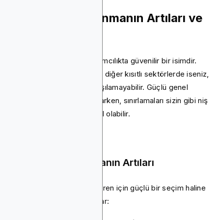
Google Ads Kullanmanın Artıları ve
Eksileri Nelerdir?
Google Ads, çevrimiçi reklamcılıkta güvenilir bir isimdir.
Ancak, kripto, iGaming veya diğer kısıtlı sektörlerde iseniz,
ihtiyaçlarınızı tam olarak karşılamayabilir. Güçlü genel
reklamcılık yetenekleri sağlarken, sınırlamaları sizin gibi niş
reklamverenler için bir engel olabilir.
Google Ads Kullanmanın Artıları
Google Ads, çoğu reklamveren için güçlü bir seçim haline
getiren çeşitli özellikler sunar: