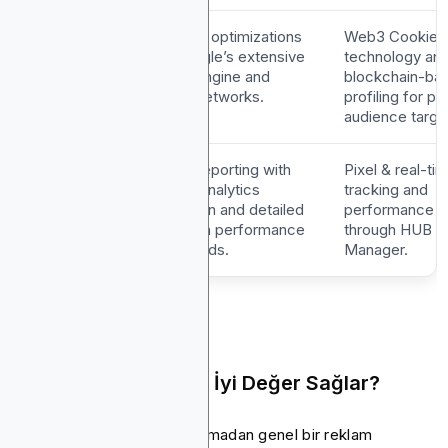
Targeting
AI-driven optimizations
Web3 Cookie
Technology
and Google’s extensive
technology an
search engine and
blockchain-ba
display networks.
profiling for pr
audience targe
Analytics
Robust reporting with
Pixel & real-ti
Google Analytics
tracking and
integration and detailed
performance r
campaign performance
through HUB
dashboards.
Manager.
Hangi Platform Daha İyi Değer Sağlar?
Sektöre özgü kısıtlamalar olmadan genel bir reklam