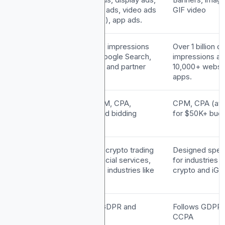
shopping ads, video ads
GIF video
(YouTube), app ads.
Daily
Billions of impressions
Over 1 billion da
Impressions
across Google Search,
impressions a
YouTube, and partner
10,000+ websi
sites.
apps.
Pricing
CPC, CPM, CPA,
CPM, CPA (ava
Models
automated bidding
for $50K+ budg
options.
Restrictions
Limits on crypto trading
Designed speci
ads, financial services,
for industries l
and niche industries like
crypto and iGa
iGaming.
Privacy
Follows GDPR and
Follows GDPR 
Focus
CCPA
CCPA