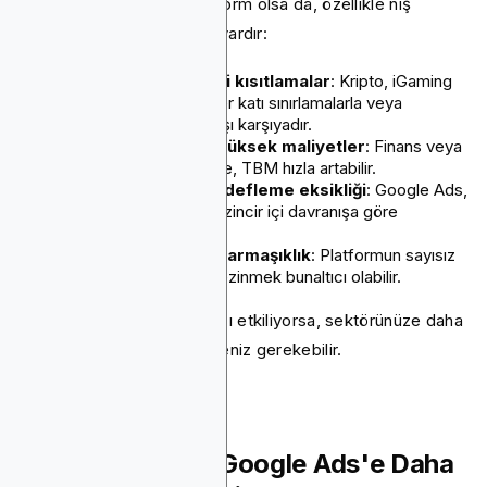
Google Ads baskın bir platform olsa da, özellikle niş
pazarlar için dezavantajları vardır:
Endüstriler üzerindeki kısıtlamalar
: Kripto, iGaming
ve bazı finansal hizmetler katı sınırlamalarla veya
doğrudan yasaklarla karşı karşıyadır.
Rekabetçi nişler için yüksek maliyetler
: Finans veya
e-ticaret gibi sektörlerde, TBM hızla artabilir.
Blockchain'e özgü hedefleme eksikliği
: Google Ads,
cüzdan etkinliğine veya zincir içi davranışa göre
hedeflenemez.
Yeni başlayanlar için karmaşıklık
: Platformun sayısız
araç ve seçeneğinde gezinmek bunaltıcı olabilir.
Bu zorluklar kampanyalarınızı etkiliyorsa, sektörünüze daha
uygun alternatifleri düşünmeniz gerekebilir.
Blockchain-Ads, Google Ads'e Daha