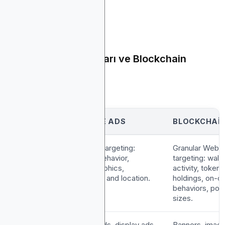
İşte nasıl istifleniyorlar:
Hızlı Google Reklamları ve Blockchain
Reklamları
FEATURE
GOOGLE ADS
BLOCKCHAI
Targeting
Granular targeting:
Granular Web3
Capabilities
search behavior,
targeting: walle
demographics,
activity, token
interests, and location.
holdings, on-c
behaviors, port
sizes.
Ad Formats
Search ads, display ads,
Banners, imag