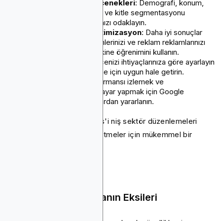
Çeşitli hedefleme seçenekleri
: Demografi, konum,
arama anahtar kelimeleri ve kitle segmentasyonu
kullanarak kampanyalarınızı odaklayın.
Yapay zeka odaklı optimizasyon
: Daha iyi sonuçlar
için tekliflerinizi, yerleşimlerinizi ve reklam reklamlarınızı
hassaslaştırmak için makine öğrenimini kullanın.
Maliyet esnekliği
: Bütçenizi ihtiyaçlarınıza göre ayarlayın
- her büyüklükteki işletme için uygun hale getirin.
Entegre araçlar
: Performansı izlemek ve
kampanyalarınızda ince ayar yapmak için Google
Analytics ve diğer araçlardan yararlanın.
Bu güçlü yönler, Google Ads'i niş sektör düzenlemeleri
tarafından kısıtlanmayan işletmeler için mükemmel bir
seçim haline getirir.
Google Ads Kullanmanın Eksileri