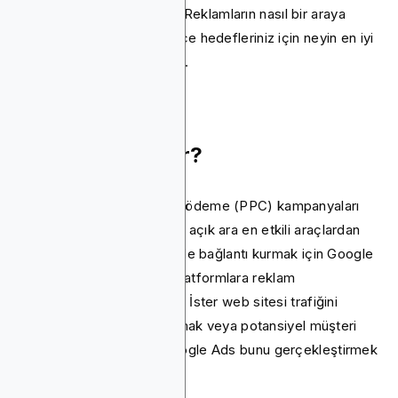
Google Ads ve Blockchain-Reklamların nasıl bir araya
geldiğini inceleyelim, böylece hedefleriniz için neyin en iyi
olduğuna karar verebilirsiniz.
Google Ads Nedir?
Google Ads, tıklama başına ödeme (PPC) kampanyaları
yürütmek için en popüler ve açık ara en etkili araçlardan
biridir. Potansiyel müşterilerle bağlantı kurmak için Google
Arama, YouTube ve diğer platformlara reklam
yerleştirmenize olanak tanır. İster web sitesi trafiğini
artırmak, ister satışları artırmak veya potansiyel müşteri
oluşturmak istiyorsanız, Google Ads bunu gerçekleştirmek
için gerekli araçları sağlar.