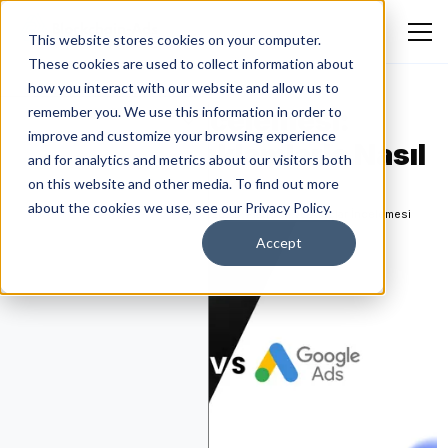
This website stores cookies on your computer.
These cookies are used to collect information about
how you interact with our website and allow us to
Google Ads İncelemesi:
remember you. We use this information in order to
improve and customize your browsing experience
Blockchain-Reklamlarla Nasıl
and for analytics and metrics about our visitors both
Karşılaştırılır?
on this website and other media. To find out more
about the cookies we use, see our Privacy Policy.
Aleksandar Jançeski
March 27, 2026
Platform ve Araçlar İncelemesi
Accept