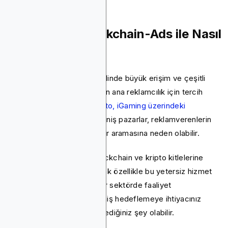
Google Ads, Blockchain-Ads ile Nasıl
Karşılaştırılır?
Google Ads, sektörler genelinde büyük erişim ve çeşitli
reklam biçimleri sunduğu için ana reklamcılık için tercih
edilen seçimdir. Ancak,
kripto, iGaming üzerindeki
kısıtlamaları
, Forex ve diğer niş pazarlar, reklamverenlerin
sizin gibi daha iyi seçenekler aramasına neden olabilir.
Blockchain-Ads, Web3, blockchain ve kripto kitlelerine
uyarlanmış araçlar sağlayarak özellikle bu yetersiz hizmet
alanlarına odaklanır. Kısıtlı bir sektörde faaliyet
gösteriyorsanız veya gelişmiş hedeflemeye ihtiyacınız
varsa, Blockchain-Ads beklediğiniz şey olabilir.