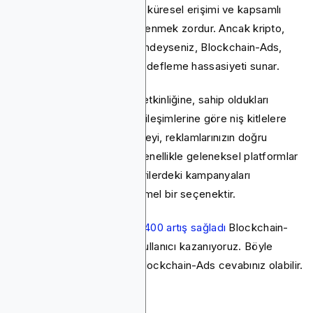
kampanyası yürütüyorsanız, küresel erişimi ve kapsamlı
özellikleri ile Google Ads'i yenmek zordur. Ancak kripto,
blok zinciri veya iGaming işindeyseniz, Blockchain-Ads,
Google Ads'in sunmadığı hedefleme hassasiyeti sunar.
Blockchain-Ads ile cüzdan etkinliğine, sahip oldukları
tokenlere ve blok zinciri etkileşimlerine göre niş kitlelere
ulaşabilirsiniz. Bu ayrıntı düzeyi, reklamlarınızın doğru
kişilere ulaşmasını sağlar. Genellikle geleneksel platformlar
tarafından kısıtlanan endüstrilerdeki kampanyaları
ölçeklendirmek için mükemmel bir seçenektir.
Örneğin,
Bileşik hacimde% 400 artış sağladı
Blockchain-
Ads kullanarak 3,058 yeni kullanıcı kazanıyoruz. Böyle
sonuçları hedefliyorsanız, Blockchain-Ads cevabınız olabilir.