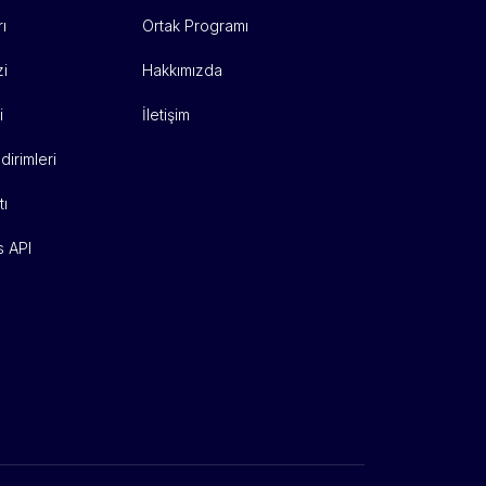
ı
Ortak Programı
i
Hakkımızda
i
İletişim
dirimleri
tı
s API