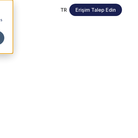
TR
Erişim Talep Edin
cs