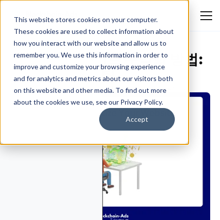
This website stores cookies on your computer.
These cookies are used to collect information about
how you interact with our website and allow us to
2025년 웹사이트 수익화 방법:
remember you. We use this information in order to
improve and customize your browsing experience
최고의 전략과 팁
and for analytics and metrics about our visitors both
Ekokotu Emmanuel Eguono
May 18, 2026
금융 및 트레이딩
on this website and other media. To find out more
about the cookies we use, see our Privacy Policy.
Accept