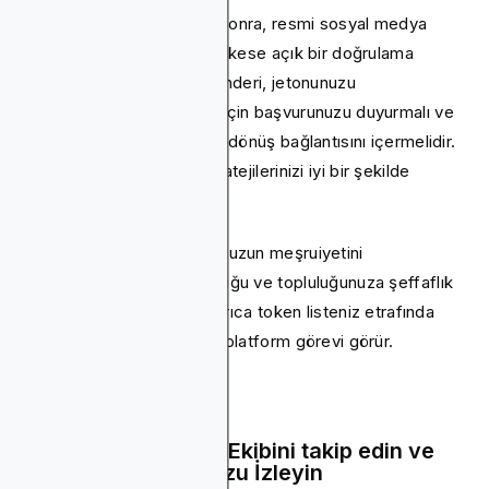
Formunuzu gönderdikten sonra, resmi sosyal medya
hesaplarınızdan birinde herkese açık bir doğrulama
gönderisi oluşturun. Bu gönderi, jetonunuzu
CoinGecko'da listelemek için başvurunuzu duyurmalı ve
CoinGecko profilinize geri dönüş bağlantısını içermelidir.
Şimdi, pazar oluşturma stratejilerinizi iyi bir şekilde
kullanmanız gerekir.
Esasen, bu adım, başvurunuzun meşruiyetini
doğrulamaya yardımcı olduğu ve topluluğunuza şeffaflık
sağladığı için önemlidir. Ayrıca token listeniz etrafında
heyecan yaratmak için bir platform görevi görür.
Adım 4: CoinGecko Ekibini takip edin ve
Başvuru Durumunuzu İzleyin