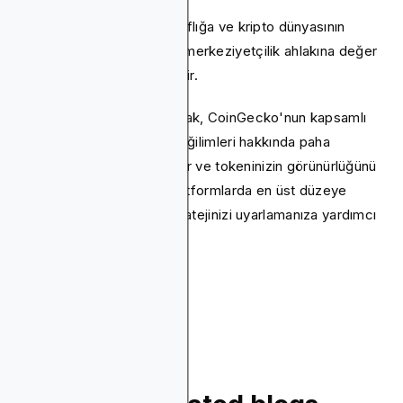
DEX'lerde listeleme, şeffaflığa ve kripto dünyasının
doğasında bulunan ademi merkeziyetçilik ahlakına değer
veren bir topluluğu çekebilir.
Platformdan bağımsız olarak, CoinGecko'nun kapsamlı
verilerine erişmek, pazar eğilimleri hakkında paha
biçilmez bilgiler sağlayabilir ve tokeninizin görünürlüğünü
ve cazibesini bu çeşitli platformlarda en üst düzeye
çıkarmak için listeleme stratejinizi uyarlamanıza yardımcı
olabilir.