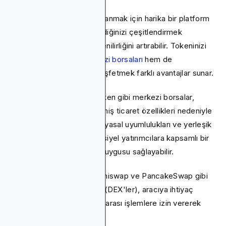
CoinGecko görünürlük kazanmak için harika bir platform
olsa da, jetonunuzu listelediğinizi çeşitlendirmek
projenizin erişimini ve güvenilirliğini artırabilir. Tokeninizi
listelemek için hem
merkezi borsaları
hem de
merkeziyetsiz borsaları keşfetmek farklı avantajlar sunar.
Binance, Coinbase ve Kraken gibi merkezi borsalar,
yüksek likiditeleri ve gelişmiş ticaret özellikleri nedeniyle
popülerdir. Bu platformlar, yasal uyumlulukları ve yerleşik
altyapıları nedeniyle potansiyel yatırımcılara kapsamlı bir
maruz kalma ve güvenlik duygusu sağlayabilir.
Öte yandan, Uniswap, Sushiswap ve PancakeSwap gibi
merkezi olmayan borsalar (DEX'ler), aracıya ihtiyaç
duymadan doğrudan eşler arası işlemlere izin vererek
projeleri güçlendirir.