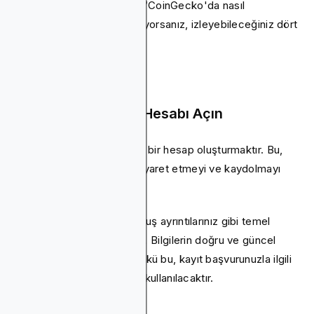
ve güvenilirliğini artırabilir. “CoinGecko'da nasıl
listeleneceğini” merak ediyorsanız, izleyebileceğiniz dört
basit adım:
Adım 1: CoinGecko Hesabı Açın
İlk hamleniz CoinGecko ile bir hesap oluşturmaktır. Bu,
CoinGecko web sitesini ziyaret etmeyi ve kaydolmayı
içeren basit bir işlemdir.
Adınız, e-postanız ve kuruluş ayrıntılarınız gibi temel
bilgileri sağlamanız gerekir. Bilgilerin doğru ve güncel
olduğundan emin olun, çünkü bu, kayıt başvurunuzla ilgili
sizinle iletişim kurmak için kullanılacaktır.