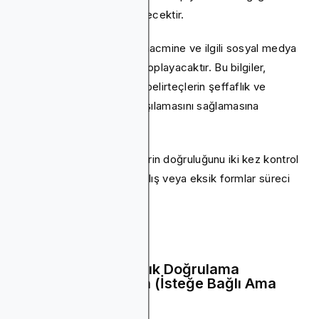
ayrıntıları eklemeniz gerekecektir.
CoinGecko ayrıca ticaret hacmine ve ilgili sosyal medya
bağlantılarına dair kanıtlar toplayacaktır. Bu bilgiler,
platformun listelenen tüm belirteçlerin şeffaflık ve
özgünlük standartlarını karşılamasını sağlamasına
yardımcı olur.
Göndermeden önce bilgilerin doğruluğunu iki kez kontrol
ettiğinizden emin olun. Yanlış veya eksik formlar süreci
geciktirebilir.
Adım 3: Herkese Açık Doğrulama
Gönderisi Oluşturun (İsteğe Bağlı Ama
Önemli)