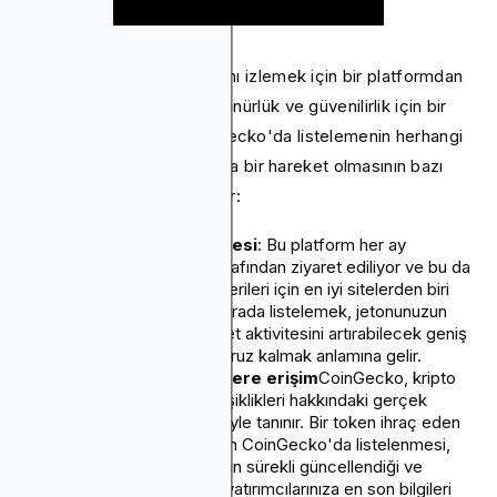
CoinGecko, kripto fiyatlarını izlemek için bir platformdan
daha fazlasıdır - artan görünürlük ve güvenilirlik için bir
kapıdır. Jetonunuzu CoinGecko'da listelemenin herhangi
bir kripto projesi için akıllıca bir hareket olmasının bazı
zorlayıcı nedenleri şunlardır:
Muazzum izleyici kitlesi
: Bu platform her ay
milyonlarca kullanıcı tarafından ziyaret ediliyor ve bu da
onu kripto para birimi verileri için en iyi sitelerden biri
yapıyor. Jetonunuzu burada listelemek, jetonunuzun
görünürlüğünü ve ticaret aktivitesini artırabilecek geniş
ve çeşitli bir kitleye maruz kalmak anlamına gelir.
Gerçek zamanlı verilere erişim
CoinGecko, kripto
fiyatları ve piyasa değişiklikleri hakkındaki gerçek
zamanlı güncellemeleriyle tanınır. Bir token ihraç eden
biri için, dijital varlığınızın CoinGecko'da listelenmesi,
performans metriklerinin sürekli güncellendiği ve
mevcut ve potansiyel yatırımcılarınıza en son bilgileri