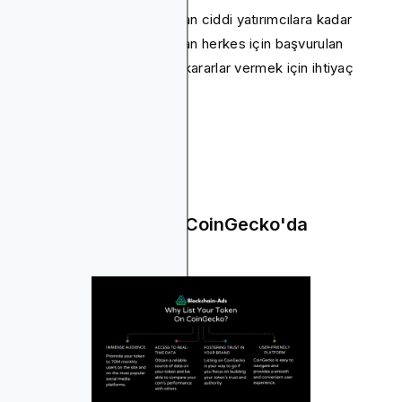
Dahası, sıradan tüccarlardan ciddi yatırımcılara kadar
kripto endüstrisinde yer alan herkes için başvurulan
kaynaktır ve onlara bilinçli kararlar vermek için ihtiyaç
duydukları araçları sunar.
Jetonunuzu Neden CoinGecko'da
Listelesiniz?