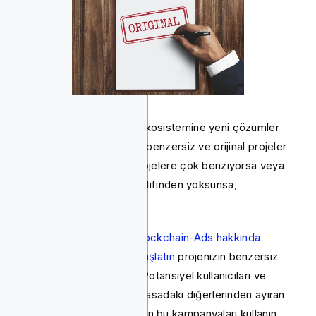
CoinGecko ayrıca kripto ekosistemine yeni çözümler
veya iyileştirmeler getiren benzersiz ve orijinal projeler
arıyor. Projeniz mevcut projelere çok benziyorsa veya
net, benzersiz bir satış teklifinden yoksunsa,
reddedilebilir.
Buna karşı koymak için,
Blockchain-Ads hakkında
farkındalık kampanyaları başlatın
projenizin benzersiz
yönlerini vurgulamak için. Potansiyel kullanıcıları ve
yatırımcıları jetonunuzu piyasadaki diğerlerinden ayıran
şey konusunda eğitmek için bu kampanyaları kullanın.