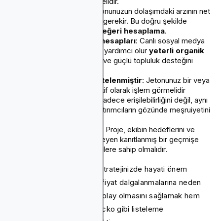
piyasa değeri göstermelidir.
Dolaşımdaki arz
: Jetonunuzun dolaşımdaki arzının net
bir şekilde açıklanması gerekir. Bu doğru şekilde
yardımcı olur
piyasa değeri hesaplama
.
Aktif sosyal medya hesapları
: Canlı sosyal medya
kanallarına sahip olmak yardımcı olur
yeterli organik
dikkati tespit etmek
ve güçlü topluluk desteğini
teşvik eder.
En az bir borsada listelenmiştir
: Jetonunuz bir veya
daha fazla üzerinde aktif olarak işlem görmelidir
saygın borsalar
. Bu sadece erişilebilirliğini değil, aynı
zamanda potansiyel yatırımcıların gözünde meşruiyetini
de artırır.
Projenin güvenilirliği
: Proje, ekibin hedeflerini ve
jetonun faydasını özetleyen kanıtlanmış bir geçmişe
veya açık, şeffaf belgelere sahip olmalıdır.
Dahil
kripto para likiditesi
Stratejinizde hayati önem
taşıyor. Tokeninizin büyük fiyat dalgalanmalarına neden
olmadan alıp satılmasının kolay olmasını sağlamak hem
tüccarlara hem de CoinGecko gibi listeleme