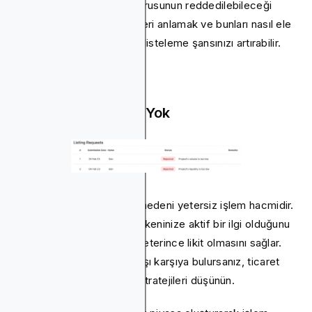
Ancak, bir listeleme başvurusunun reddedilebileceği
durumlar vardır. Bu nedenleri anlamak ve bunları nasıl ele
alacağınızı bilmek, başarılı listeleme şansınızı artırabilir.
Yeterli İşlem Hacmi Yok
Reddedilmenin yaygın bir nedeni yetersiz işlem hacmidir.
Bu çok önemlidir, çünkü tokeninize aktif bir ilgi olduğunu
gösterir ve tüccarlar için yeterince likit olmasını sağlar.
Jetonunuzu bu sorunla karşı karşıya bulursanız, ticaret
faaliyetlerini artırmak için stratejileri düşünün.