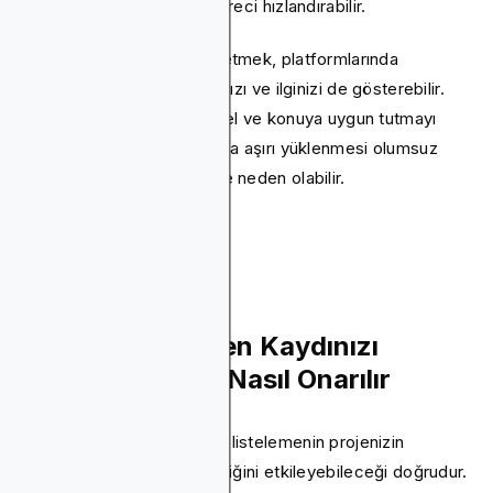
bunları derhal ele almak süreci hızlandırabilir.
CoinGecko ekibiyle takip etmek, platformlarında
listelenmeye olan bağlılığınızı ve ilginizi de gösterebilir.
Ancak, iletişimi profesyonel ve konuya uygun tutmayı
unutmayın. Ekibin mesajlarla aşırı yüklenmesi olumsuz
izlenimlere ve gecikmelere neden olabilir.
CoinGecko Neden Kaydınızı
Reddedebilir ve Nasıl Onarılır
Jetonunuzu bu platformda listelemenin projenizin
görünürlüğünü ve güvenilirliğini etkileyebileceği doğrudur.