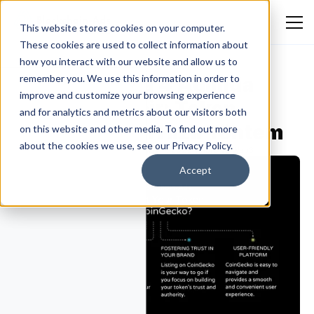
This website stores cookies on your computer.
These cookies are used to collect information about
how you interact with our website and allow us to
CoinGecko'da 4 Adımda
remember you. We use this information in order to
improve and customize your browsing experience
Nasıl Listelenir: Token
and for analytics and metrics about our visitors both
Listeleme için Hızlı Yöntem
on this website and other media. To find out more
about the cookies we use, see our Privacy Policy.
Aleksandar Jançeski
May 4, 2026
Kripto ve Web3
Accept