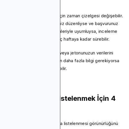
Sürer?
Jetonunuzun listelenmesi için zaman çizelgesi değişebilir.
Tipik olarak, tüm belgeleriniz düzenliyse ve başvurunuz
CoinGecko'nun gereksinimleriyle uyumluysa, inceleme
süreci birkaç günden birkaç haftaya kadar sürebilir.
Çok sayıda başvuru varsa veya jetonunuzun verilerini
doğrulamak için ekibinizden daha fazla bilgi gerekiyorsa
gecikmeler meydana gelebilir.
CoinGecko'da Listelenmek İçin 4
Adım
Jetonunuzun CoinGecko'da listelenmesi görünürlüğünü