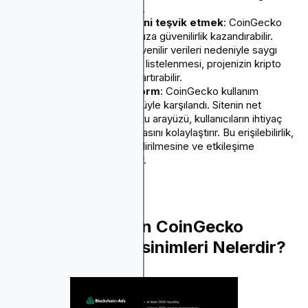
sağladığı anlamına gelir.
Markanıza olan güveni teşvik etmek
: CoinGecko
ile ilişkili olmak jetonunuza güvenilirlik kazandırabilir.
Platforma doğru ve güvenilir verileri nedeniyle saygı
duyulur ve jetonunuzun listelenmesi, projenizin kripto
topluluğundaki itibarını artırabilir.
Kullanıcı dostu platform
: CoinGecko kullanım
kolaylığı nedeniyle övgüyle karşılandı. Sitenin net
düzeni ve kullanıcı dostu arayüzü, kullanıcıların ihtiyaç
duydukları verileri bulmasını kolaylaştırır. Bu erişilebilirlik,
paydaşlarınızın bilgilendirilmesine ve etkileşime
girmesine yardımcı olur.
Bilmeniz Gereken CoinGecko
Listeleme Gereksinimleri Nelerdir?