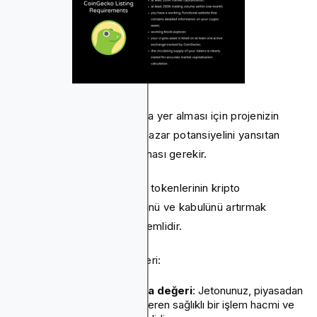
Jetonunuzun CoinGecko'da yer alması için projenizin
operasyonel istikrarını ve pazar potansiyelini yansıtan
belirli bir dizi kriteri karşılaması gerekir.
Bu gereksinimleri anlamak, tokenlerinin kripto
topluluğundaki görünürlüğünü ve kabulünü artırmak
isteyen herkes için çok önemlidir.
İşte temel listeleme kriterleri:
İşlem hacmi ve piyasa değeri
: Jetonunuz, piyasadan
aktif ilgi ve yatırım gösteren sağlıklı bir işlem hacmi ve