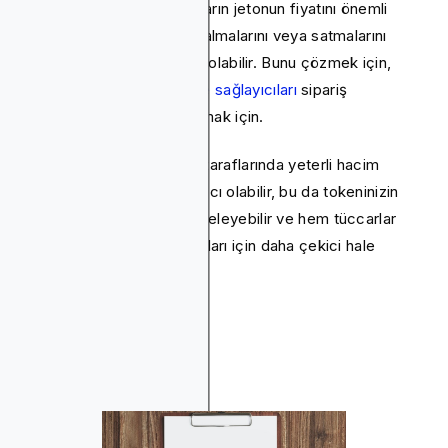
Diğer bir sorun da, tüccarların jetonun fiyatını önemli
ölçüde etkilemeden satın almalarını veya satmalarını
zorlaştıran likidite eksikliği olabilir. Bunu çözmek için,
birlikte çalışın
kripto likidite sağlayıcıları
sipariş
defterinizin derinliğini artırmak için.
Bu sağlayıcılar, alım satım taraflarında yeterli hacim
olmasını sağlamaya yardımcı olabilir, bu da tokeninizin
fiyat dalgalanmalarını dengeleyebilir ve hem tüccarlar
hem de listeleme platformları için daha çekici hale
getirebilir.
Orijinal Proje Değil