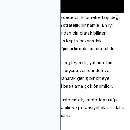
CoinGecko'da yer almak sadece bir kilometre taşı değil,
tokeninizi gündeme getiren stratejik bir hamle. En iyi
kripto para veri toplayıcılarından biri olarak bilinen
CoinGecko, projenizin yoğun kripto pazarındaki
görünürlüğünü ve güvenilirliğini artırmak için önemlidir.
Jetonunuzu bu platformda sergileyerek, yatırımcıları
çekmek için gerçek zamanlı piyasa verilerinden ve
kapsamlı analizlerden yararlanarak geniş bir kitleye
erişirsiniz. Listeleme süreci basit ama çok önemlidir.
Jetonunuzu CoinGecko'da listelemek, kripto topluluğu
içindeki görünürlüğünü artırabilir ve potansiyel olarak daha
fazla ilgi ve katılıma yol açabilir.