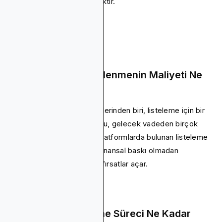
platformlarına hitap edecektir.
CoinGecko'da Listelenmenin Maliyeti Ne
Kadardır?
CoinGecko'nun çekici yönlerinden biri, listeleme için bir
ücret talep etmemesidir. Bu, gelecek vadeden birçok
projenin, genellikle diğer platformlarda bulunan listeleme
ücretleriyle birlikte gelen finansal baskı olmadan
görünürlük kazanması için fırsatlar açar.
CoinGecko Listeleme Süreci Ne Kadar