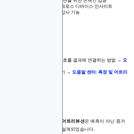
변경 불가능한 어트리뷰션을 위한 온체인 검증
통합된 크로스 채널 및 크로스 디바이스 인사이트
투명한 리포팅 및 외부 감사 기능
더 알아보기
어트리뷰션이 검증된 신호를 결과에 연결하는 방법 →
오
디언스 타겟팅
전체 성과 분석 문서 보기 →
도움말 센터: 측정 및 어트리
뷰션
요약
Blockchain-Ads의
측정 및 어트리뷰션
은 예측이 아닌 증거
를 요구하는 마케터를 위해 설계되었습니다.