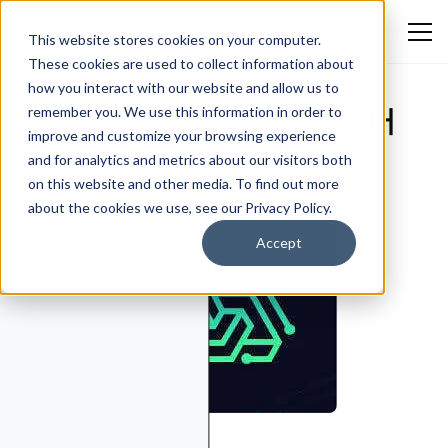
This website stores cookies on your computer.
These cookies are used to collect information about
how you interact with our website and allow us to
측정 및 어트리뷰션: 노출부터
remember you. We use this information in order to
improve and customize your browsing experience
전환까지 검증된 결과
and for analytics and metrics about our visitors both
Blockchain-Ads
July 23, 2026
플랫폼 및 도구 검토
on this website and other media. To find out more
about the cookies we use, see our Privacy Policy.
Accept