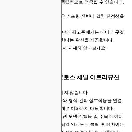
체인 확인
메커니즘을 통해 독립적으로 검증될 수 있습니다.
이 변경 불가능한 감사 추적은 리포팅 전반에 걸쳐 진정성을
보장합니다.
금융
,
게임
또는
암호화폐
분야의 광고주에게는 데이터 무결
성이 규정 준수 기준을 충족한다는 확신을 제공합니다.
온체인 데이터 어트리뷰션
에서 자세히 알아보세요.
크로스 디바이스 및 크로스 채널 어트리뷰션
사용자 여정은 거의 선형적이지 않습니다.
Blockchain-Ads는 디바이스와 형식 간의 상호작용을 연결
하여 각 접점이 결과에 어떻게 기여하는지 매핑합니다.
플랫폼의
멀티터치 어트리뷰션
모델은 행동 및 주목 데이터
를 통합하여 광고주가 상위 퍼널 인지도든 클릭 후 전환이든